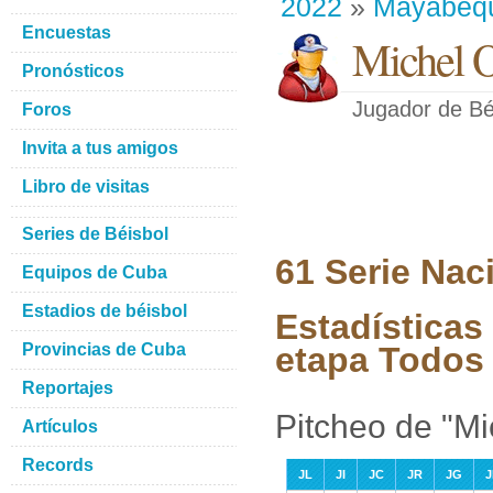
2022
»
Mayabeq
Encuestas
Michel O
Pronósticos
Jugador de Bé
Foros
Invita a tus amigos
Libro de visitas
Series de Béisbol
61 Serie Nac
Equipos de Cuba
Estadios de béisbol
Estadísticas 
Provincias de Cuba
etapa Todos 
Reportajes
Pitcheo de "Mi
Artículos
Records
JL
JI
JC
JR
JG
J