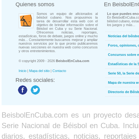
Quienes somos
En BeisbolE
Somos un equipo de aficionados al
Lo que puedes enco
béisbol cubano. Nos propusimos la
En BeisbolEnCuba.co
tarea de desarrollar esta web con el
béisbol cubano, estad
objetivo de brindar información sobre el
los juegos y más...
Béisbol en Cuba y su Serie Nacional.
Ofrecemos noticias, reportajes,
estadísticas, foros de debate, juegos online y mucho
Noticias del béisb
más... Constantemente buscamos mejorar y ampliar
nuestros servicios por lo que pronto publicaremos
Foros, opiniones, 
nuevas secciones en nuestra web como concursos
y otros entretenimientos.
Concursos sobre e
© copyright 2009 - 2026
BeisbolEnCuba.com
Estadísticas de la 
Inicio
|
Mapa del sitio
|
Contacto
Serie 50, la Serie d
Redes sociales:
Mapa de nuestra 
Directorio de Béi
BeisbolEnCuba.com es un proyecto desarr
Serie Nacional de Béisbol en Cuba. Inclui
diarios, estadísticas, noticias, report