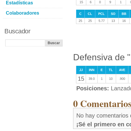
Estadísticas
15
6
0
9
1
Colaboradores
C
CL
PCL
SO
BB
25
25
5.77
13
16
Buscador
Defensiva de "
JJ
INN
E
TL
AVE
15
39.0
1
10
.900
Posiciones:
Lanzad
0 Comentarios
No hay comentarios d
¡Sé el primero en 