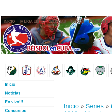
INICIO
IV LIGA ELITE
NOTICIAS
FOROS
PRONÓSTIC
Inicio
Noticias
En vivo!!!
Inicio
»
Series
»
Concursos