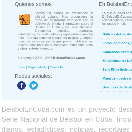
Quienes somos
En BeisbolE
Somos un equipo de aficionados al
Lo que puedes enco
béisbol cubano. Nos propusimos la
En BeisbolEnCuba.co
tarea de desarrollar esta web con el
béisbol cubano, estad
objetivo de brindar información sobre el
los juegos y más...
Béisbol en Cuba y su Serie Nacional.
Ofrecemos noticias, reportajes,
estadísticas, foros de debate, juegos online y mucho
Noticias del béisb
más... Constantemente buscamos mejorar y ampliar
nuestros servicios por lo que pronto publicaremos
Foros, opiniones, 
nuevas secciones en nuestra web como concursos
y otros entretenimientos.
Concursos sobre e
© copyright 2009 - 2026
BeisbolEnCuba.com
Estadísticas de la 
Inicio
|
Mapa del sitio
|
Contacto
Serie 50, la Serie d
Redes sociales:
Mapa de nuestra 
Directorio de Béi
BeisbolEnCuba.com es un proyecto desarr
Serie Nacional de Béisbol en Cuba. Inclui
diarios, estadísticas, noticias, report