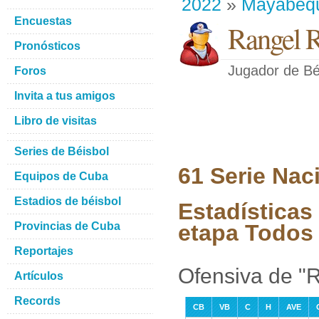
2022
»
Mayabeq
Encuestas
Rangel 
Pronósticos
Jugador de Bé
Foros
Invita a tus amigos
Libro de visitas
Series de Béisbol
61 Serie Nac
Equipos de Cuba
Estadios de béisbol
Estadísticas
Provincias de Cuba
etapa Todos 
Reportajes
Ofensiva de "
Artículos
Records
CB
VB
C
H
AVE