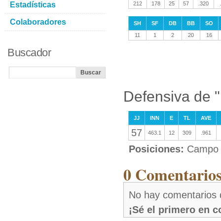
Estadísticas
212
178
25
57
.320
Colaboradores
SH
SF
DB
BB
SO
11
1
2
20
16
Buscador
Defensiva de 
JJ
INN
E
TL
AVE
57
463.1
12
309
.961
Posiciones:
Campo 
0 Comentarios
No hay comentarios
¡Sé el primero en 