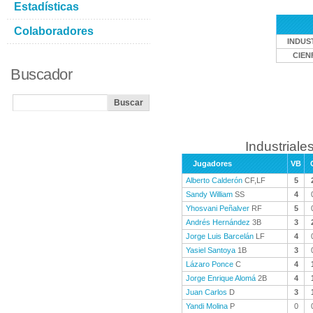
Estadísticas
Colaboradores
INDUS
CIEN
Buscador
Industriales
Jugadores
VB
Alberto Calderón
CF,LF
5
Sandy William
SS
4
Yhosvani Peñalver
RF
5
Andrés Hernández
3B
3
Jorge Luis Barcelán
LF
4
Yasiel Santoya
1B
3
Lázaro Ponce
C
4
Jorge Enrique Alomá
2B
4
Juan Carlos
D
3
Yandi Molina
P
0