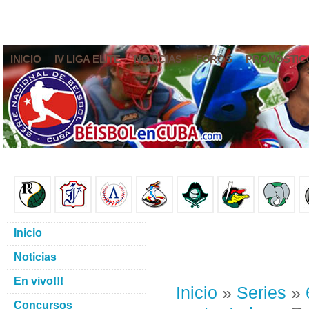
INICIO
IV LIGA ELITE
NOTICIAS
FOROS
PRONÓSTIC
Inicio
Noticias
En vivo!!!
Inicio
»
Series
»
Concursos