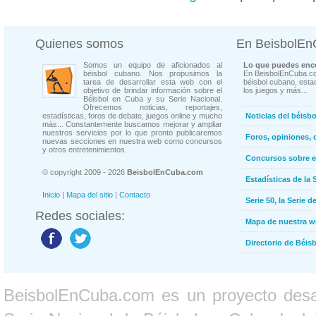
Quienes somos
En BeisbolE
Somos un equipo de aficionados al
Lo que puedes enco
béisbol cubano. Nos propusimos la
En BeisbolEnCuba.co
tarea de desarrollar esta web con el
béisbol cubano, estad
objetivo de brindar información sobre el
los juegos y más...
Béisbol en Cuba y su Serie Nacional.
Ofrecemos noticias, reportajes,
estadísticas, foros de debate, juegos online y mucho
Noticias del béisb
más... Constantemente buscamos mejorar y ampliar
nuestros servicios por lo que pronto publicaremos
Foros, opiniones, 
nuevas secciones en nuestra web como concursos
y otros entretenimientos.
Concursos sobre e
© copyright 2009 - 2026
BeisbolEnCuba.com
Estadísticas de la 
Inicio
|
Mapa del sitio
|
Contacto
Serie 50, la Serie d
Redes sociales:
Mapa de nuestra 
Directorio de Béi
BeisbolEnCuba.com es un proyecto desarr