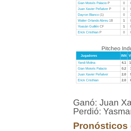
Gian Moisés Palacio
P
0
Juan Xavier Peñalver
P
0
Dayron Blanco
(1)
0
Walter Orlando Abreu
1B
1
Yoasán Guillén
CF
1
Erick Cristhian
P
0
Pitcheo Ind
Jugadores
INN
V
Yandi Molina
4.1
1
Gian Moisés Palacio
0.2
Juan Xavier Peñalver
2.0
Erick Cristhian
2.0
Ganó: Juan Xa
Perdió: Yasma
Pronósticos 