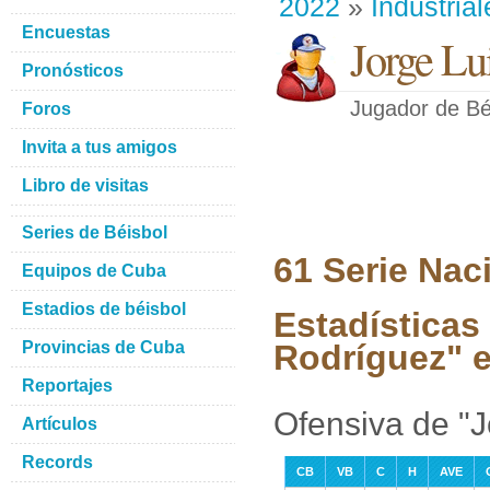
2022
»
Industrial
Encuestas
Jorge Lu
Pronósticos
Jugador de Bé
Foros
Invita a tus amigos
Libro de visitas
Series de Béisbol
61 Serie Nac
Equipos de Cuba
Estadios de béisbol
Estadísticas
Provincias de Cuba
Rodríguez" e
Reportajes
Ofensiva de "J
Artículos
Records
CB
VB
C
H
AVE