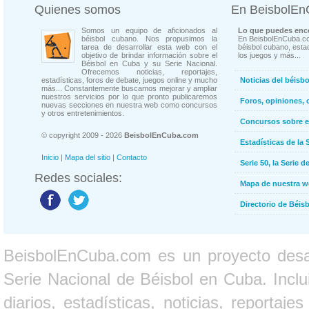
Quienes somos
En BeisbolE
Somos un equipo de aficionados al
Lo que puedes enco
béisbol cubano. Nos propusimos la
En BeisbolEnCuba.co
tarea de desarrollar esta web con el
béisbol cubano, estad
objetivo de brindar información sobre el
los juegos y más...
Béisbol en Cuba y su Serie Nacional.
Ofrecemos noticias, reportajes,
estadísticas, foros de debate, juegos online y mucho
Noticias del béisb
más... Constantemente buscamos mejorar y ampliar
nuestros servicios por lo que pronto publicaremos
Foros, opiniones, 
nuevas secciones en nuestra web como concursos
y otros entretenimientos.
Concursos sobre e
© copyright 2009 - 2026
BeisbolEnCuba.com
Estadísticas de la 
Inicio
|
Mapa del sitio
|
Contacto
Serie 50, la Serie d
Redes sociales:
Mapa de nuestra 
Directorio de Béi
BeisbolEnCuba.com es un proyecto desarr
Serie Nacional de Béisbol en Cuba. Inclui
diarios, estadísticas, noticias, report