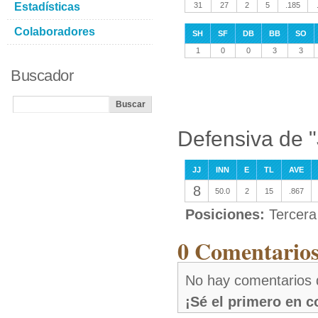
Estadísticas
31
27
2
5
.185
Colaboradores
SH
SF
DB
BB
SO
1
0
0
3
3
Buscador
Defensiva de 
JJ
INN
E
TL
AVE
8
50.0
2
15
.867
Posiciones:
Tercera
0 Comentarios
No hay comentarios 
¡Sé el primero en 