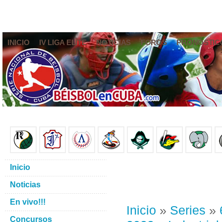
INICIO
IV LIGA ELITE
NOTICIAS
FOROS
PRONÓSTIC
Inicio
Noticias
En vivo!!!
Inicio
»
Series
»
Concursos