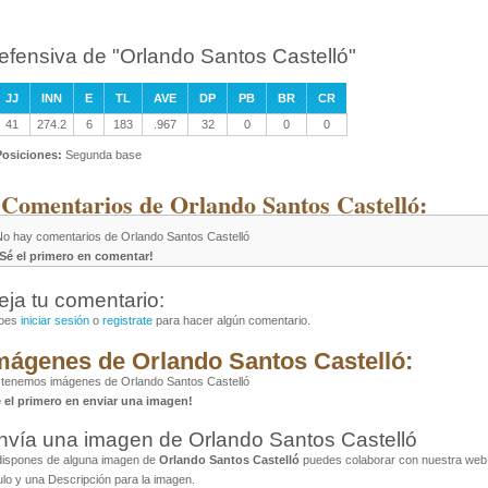
efensiva de "Orlando Santos Castelló"
JJ
INN
E
TL
AVE
DP
PB
BR
CR
41
274.2
6
183
.967
32
0
0
0
Posiciones:
Segunda base
 Comentarios de Orlando Santos Castelló:
No hay comentarios de Orlando Santos Castelló
¡Sé el primero en comentar!
eja tu comentario:
bes
iniciar sesión
o
registrate
para hacer algún comentario.
mágenes de Orlando Santos Castelló:
tenemos imágenes de Orlando Santos Castelló
é el primero en enviar una imagen!
nvía una imagen de Orlando Santos Castelló
dispones de alguna imagen de
Orlando Santos Castelló
puedes colaborar con nuestra web a
ulo y una Descripción para la imagen.