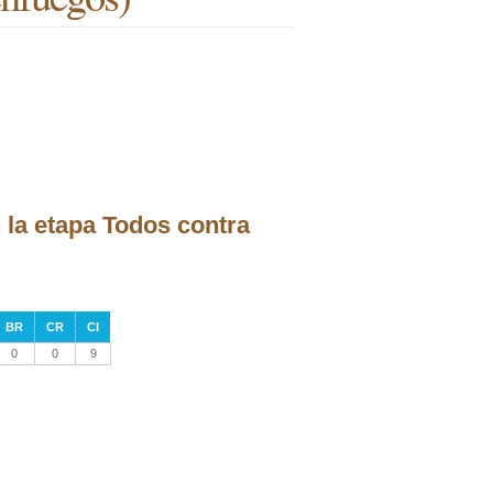
 la etapa Todos contra
BR
CR
CI
0
0
9