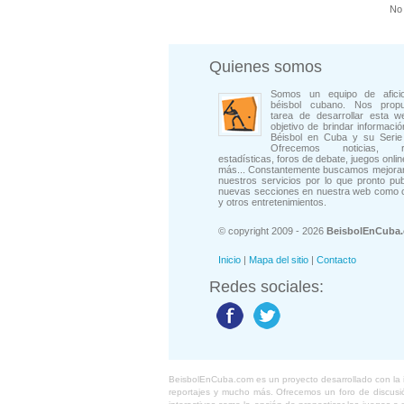
No 
Quienes somos
Somos un equipo de afici
béisbol cubano. Nos prop
tarea de desarrollar esta w
objetivo de brindar informació
Béisbol en Cuba y su Serie 
Ofrecemos noticias, rep
estadísticas, foros de debate, juegos onli
más... Constantemente buscamos mejorar
nuestros servicios por lo que pronto pu
nuevas secciones en nuestra web como 
y otros entretenimientos.
© copyright 2009 - 2026
BeisbolEnCuba
Inicio
|
Mapa del sitio
|
Contacto
Redes sociales:
BeisbolEnCuba.com es un proyecto desarrollado con la ide
reportajes y mucho más. Ofrecemos un foro de discusión