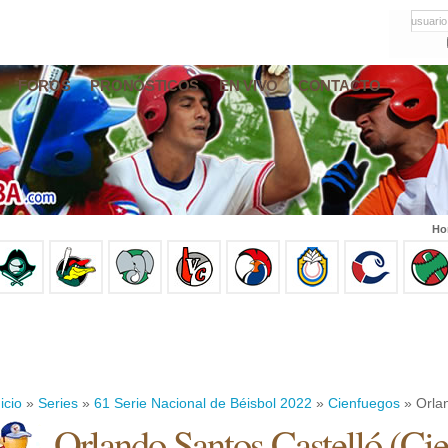
usuario
FOROS
PRONÓSTICOS
EN VIVO
CONTACTO
Ho
icio
»
Series
»
61 Serie Nacional de Béisbol 2022
»
Cienfuegos
» Orlan
Orlando Santos Castelló
(
Cie