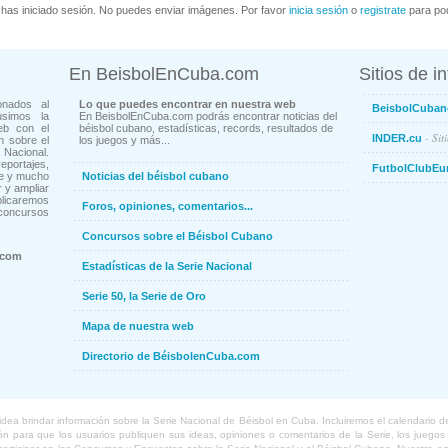
has iniciado sesión. No puedes enviar imágenes. Por favor
inicia sesión
o
registrate
para pod
En BeisbolEnCuba.com
Sitios de i
onados al
Lo que puedes encontrar en nuestra web
BeisbolCuban
usimos la
En BeisbolEnCuba.com podrás encontrar noticias del
eb con el
béisbol cubano, estadísticas, records, resultados de
- Sit
INDER.cu
n sobre el
los juegos y más...
Nacional.
ortajes,
FutbolClubEu
ne y mucho
Noticias del béisbol cubano
 y ampliar
blicaremos
Foros, opiniones, comentarios...
concursos
Concursos sobre el Béisbol Cubano
.com
Estadísticas de la Serie Nacional
Serie 50, la Serie de Oro
Mapa de nuestra web
Directorio de BéisbolenCuba.com
a brindar información sobre la Serie Nacional de Béisbol en Cuba. Incluiremos el calendario de lo
 para que los usuarios publiquen sus ideas, opiniones o comentarios de la Serie, los juegos o