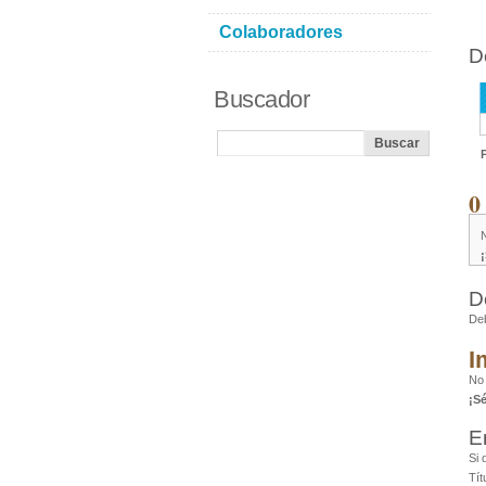
Colaboradores
D
Buscador
0
D
De
I
No 
¡S
E
Si 
Tít