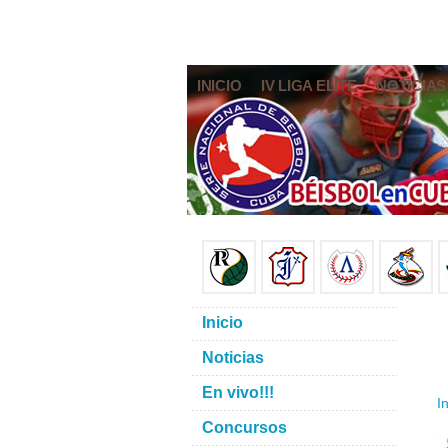
INICIO
IV LIGA ELITE
NOTICIAS
Inicio
Noticias
En vivo!!!
In
Concursos