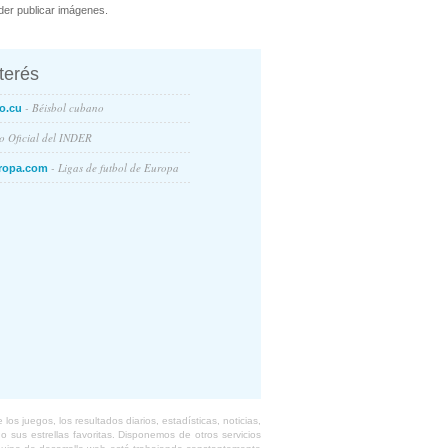
er publicar imágenes.
nterés
- Béisbol cubano
o.cu
io Oficial del INDER
- Ligas de futbol de Europa
ropa.com
s juegos, los resultados diarios, estadísticas, noticias,
 sus estrellas favoritas. Disponemos de otros servicios