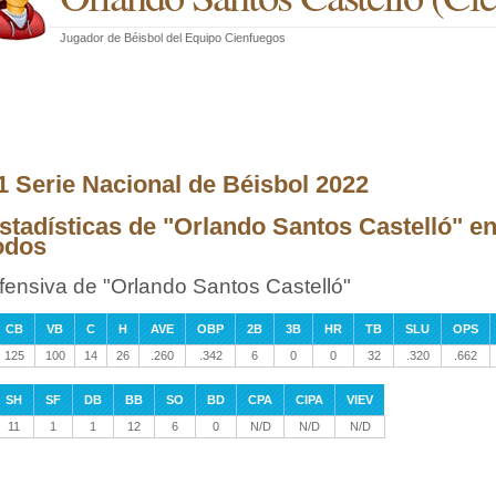
Jugador de Béisbol
del
Equipo Cienfuegos
1 Serie Nacional de Béisbol 2022
stadísticas de "Orlando Santos Castelló" en
odos
fensiva de "Orlando Santos Castelló"
CB
VB
C
H
AVE
OBP
2B
3B
HR
TB
SLU
OPS
125
100
14
26
.260
.342
6
0
0
32
.320
.662
SH
SF
DB
BB
SO
BD
CPA
CIPA
VIEV
11
1
1
12
6
0
N/D
N/D
N/D