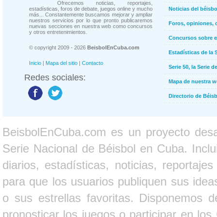
Ofrecemos noticias, reportajes,
estadísticas, foros de debate, juegos online y mucho
Noticias del béisb
más... Constantemente buscamos mejorar y ampliar
nuestros servicios por lo que pronto publicaremos
Foros, opiniones, 
nuevas secciones en nuestra web como concursos
y otros entretenimientos.
Concursos sobre e
© copyright 2009 - 2026
BeisbolEnCuba.com
Estadísticas de la 
Inicio
|
Mapa del sitio
|
Contacto
Serie 50, la Serie d
Redes sociales:
Mapa de nuestra 
Directorio de Béi
BeisbolEnCuba.com es un proyecto desarr
Serie Nacional de Béisbol en Cuba. Inclui
diarios, estadísticas, noticias, report
para que los usuarios publiquen sus ideas
o sus estrellas favoritas. Disponemos d
pronosticar los juegos o participar en lo