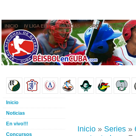
INICIO
IV LIGA ELITE
NOTICIAS
FOROS
PRONÓSTIC
Inicio
Noticias
En vivo!!!
Inicio
»
Series
»
Concursos