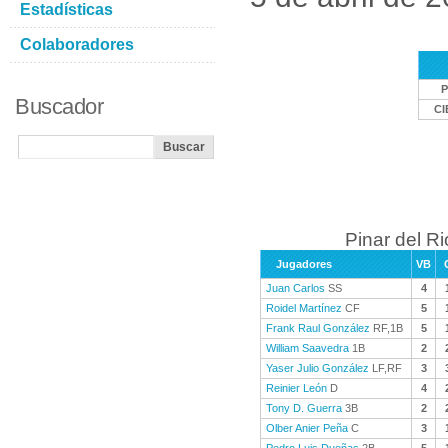
Estadísticas
Colaboradores
P
Buscador
CI
Pinar del Ri
Jugadores
VB
Juan Carlos
SS
4
Roidel Martínez
CF
5
Frank Raul González
RF,1B
5
William Saavedra
1B
2
Yaser Julio González
LF,RF
3
Reinier León
D
4
Tony D. Guerra
3B
2
Olber Anier Peña
C
3