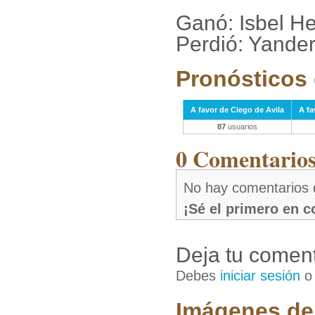
Ganó: Isbel He
Perdió: Yande
Pronósticos 
A favor de Ciego de Avila
A fa
87
usuarios
0 Comentarios 
No hay comentarios 
¡Sé el primero en 
Deja tu coment
Debes
iniciar sesión
Imágenes de 