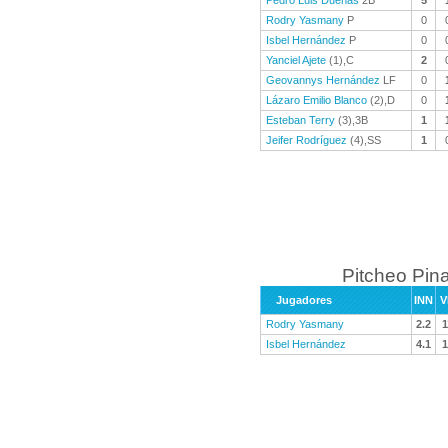
Pedro Luis Dueñas
2B
5
Rodry Yasmany
P
0
Isbel Hernández
P
0
Yanciel Ajete
(1),C
2
Geovannys Hernández
LF
0
Lázaro Emilio Blanco
(2),D
0
Esteban Terry
(3),3B
1
Jeifer Rodríguez
(4),SS
1
Pitcheo Pina
Jugadores
INN
V
Rodry Yasmany
2.2
1
Isbel Hernández
4.1
1