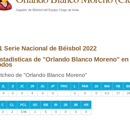
Jugador de Béisbol
del
Equipo Ciego de Avila
1 Serie Nacional de Béisbol 2022
stadísticas de "Orlando Blanco Moreno" en 
odos
itcheo de "Orlando Blanco Moreno"
JL
JI
JC
JR
JG
JP
PRO
L
PAR
JS
INN
VB
B
4
0
0
4
0
0
-
0
0
0
4.2
17
2
C
CL
PCL
SO
BB
BI
2B
3B
HR
3
2
3.86
1
5
0
0
0
0