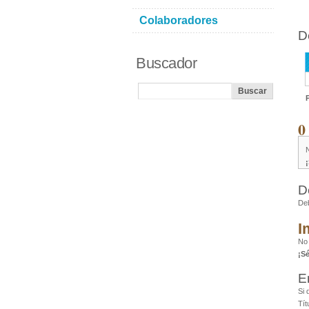
Colaboradores
D
Buscador
0
D
De
I
No
¡S
E
Si 
Tít