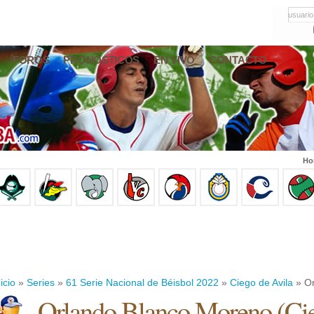
usuario
FOROS
PRONÓSTICOS
EN VIVO
CONTACTO
Ho
icio
»
Series
»
61 Serie Nacional de Béisbol 2022
»
Ciego de Avila
» Or
Orlando Blanco Moreno
(
Ci