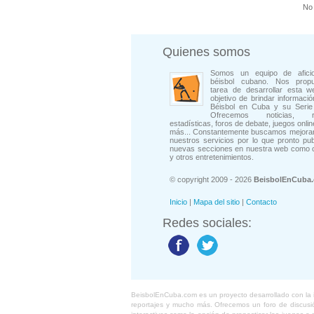
No 
Quienes somos
Somos un equipo de afici
béisbol cubano. Nos prop
tarea de desarrollar esta w
objetivo de brindar informació
Béisbol en Cuba y su Serie 
Ofrecemos noticias, rep
estadísticas, foros de debate, juegos onli
más... Constantemente buscamos mejorar
nuestros servicios por lo que pronto pu
nuevas secciones en nuestra web como 
y otros entretenimientos.
© copyright 2009 - 2026
BeisbolEnCuba
Inicio
|
Mapa del sitio
|
Contacto
Redes sociales:
BeisbolEnCuba.com es un proyecto desarrollado con la ide
reportajes y mucho más. Ofrecemos un foro de discusión