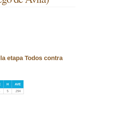
la etapa Todos contra
E
H
AVE
4
5
.294