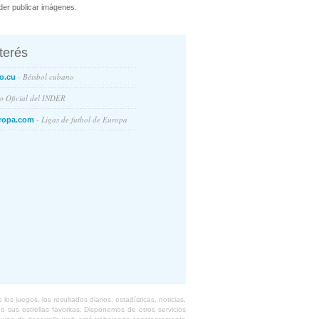
er publicar imágenes.
nterés
- Béisbol cubano
o.cu
io Oficial del INDER
- Ligas de futbol de Europa
ropa.com
s juegos, los resultados diarios, estadísticas, noticias,
 sus estrellas favoritas. Disponemos de otros servicios