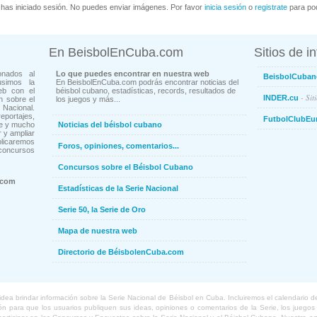
has iniciado sesión. No puedes enviar imágenes. Por favor
inicia sesión
o
registrate
para pod
En BeisbolEnCuba.com
Sitios de i
onados al
Lo que puedes encontrar en nuestra web
BeisbolCuban
usimos la
En BeisbolEnCuba.com podrás encontrar noticias del
eb con el
béisbol cubano, estadísticas, records, resultados de
- Sit
INDER.cu
n sobre el
los juegos y más...
Nacional.
ortajes,
FutbolClubEu
ne y mucho
Noticias del béisbol cubano
 y ampliar
blicaremos
Foros, opiniones, comentarios...
concursos
Concursos sobre el Béisbol Cubano
.com
Estadísticas de la Serie Nacional
Serie 50, la Serie de Oro
Mapa de nuestra web
Directorio de BéisbolenCuba.com
a brindar información sobre la Serie Nacional de Béisbol en Cuba. Incluiremos el calendario de lo
 para que los usuarios publiquen sus ideas, opiniones o comentarios de la Serie, los juegos o