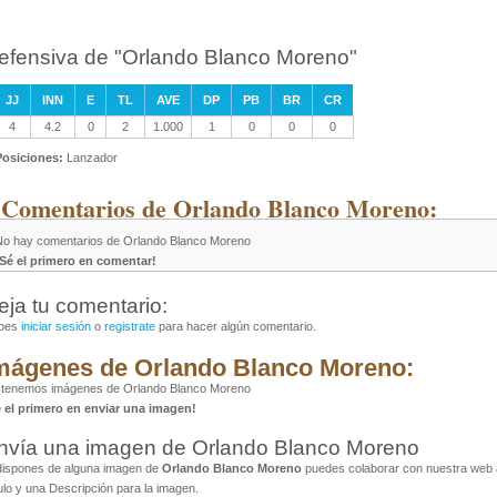
efensiva de "Orlando Blanco Moreno"
JJ
INN
E
TL
AVE
DP
PB
BR
CR
4
4.2
0
2
1.000
1
0
0
0
Posiciones:
Lanzador
 Comentarios de Orlando Blanco Moreno:
No hay comentarios de Orlando Blanco Moreno
¡Sé el primero en comentar!
eja tu comentario:
bes
iniciar sesión
o
registrate
para hacer algún comentario.
mágenes de Orlando Blanco Moreno:
 tenemos imágenes de Orlando Blanco Moreno
é el primero en enviar una imagen!
nvía una imagen de Orlando Blanco Moreno
dispones de alguna imagen de
Orlando Blanco Moreno
puedes colaborar con nuestra web a
ulo y una Descripción para la imagen.