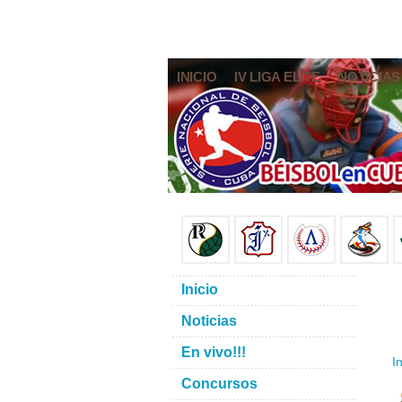
INICIO
IV LIGA ELITE
NOTICIAS
Inicio
Noticias
En vivo!!!
In
Concursos