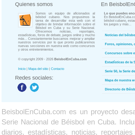
Quienes somos
En BeisbolE
Somos un equipo de aficionados al
Lo que puedes enco
béisbol cubano. Nos propusimos la
En BeisbolEnCuba.co
tarea de desarrollar esta web con el
béisbol cubano, estad
objetivo de brindar información sobre el
los juegos y más...
Béisbol en Cuba y su Serie Nacional.
Ofrecemos noticias, reportajes,
estadísticas, foros de debate, juegos online y mucho
Noticias del béisb
más... Constantemente buscamos mejorar y ampliar
nuestros servicios por lo que pronto publicaremos
Foros, opiniones, 
nuevas secciones en nuestra web como concursos
y otros entretenimientos.
Concursos sobre e
© copyright 2009 - 2026
BeisbolEnCuba.com
Estadísticas de la 
Inicio
|
Mapa del sitio
|
Contacto
Serie 50, la Serie d
Redes sociales:
Mapa de nuestra 
Directorio de Béi
BeisbolEnCuba.com es un proyecto desarr
Serie Nacional de Béisbol en Cuba. Inclui
diarios, estadísticas, noticias, report