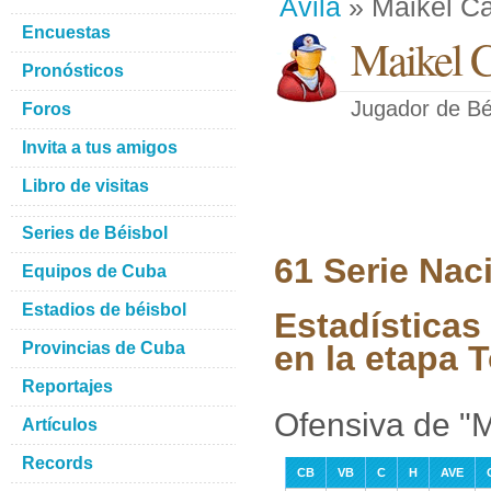
Avila
» Maikel Ca
Encuestas
Maikel C
Pronósticos
Jugador de Bé
Foros
Invita a tus amigos
Libro de visitas
Series de Béisbol
61 Serie Nac
Equipos de Cuba
Estadios de béisbol
Estadísticas
Provincias de Cuba
en la etapa 
Reportajes
Ofensiva de "
Artículos
Records
CB
VB
C
H
AVE