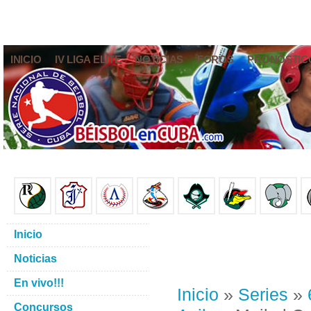
INICIO
IV LIGA ELITE
NOTICIAS
FOROS
PRONÓSTIC
Inicio
Noticias
En vivo!!!
Inicio
»
Series
»
Concursos