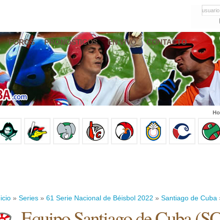
usuario
FOROS
PRONÓSTICOS
EN VIVO
CONTACTO
Ho
icio
»
Series
»
61 Serie Nacional de Béisbol 2022
»
Santiago de Cuba
Equipo Santiago de Cuba (S