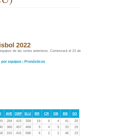
isbol 2022
 equipos de las series anteriores. Comenzará el 23 de
.
por equipos
Pronósticos
y
|
I
AVE
OBP
SLU
BR
CR
DB
BB
SO
20
.284
.415
.358
19
6
4
41
20
40
.360
.457
.468
9
4
5
33
29
58
.315
.431
.586
6
2
2
46
23