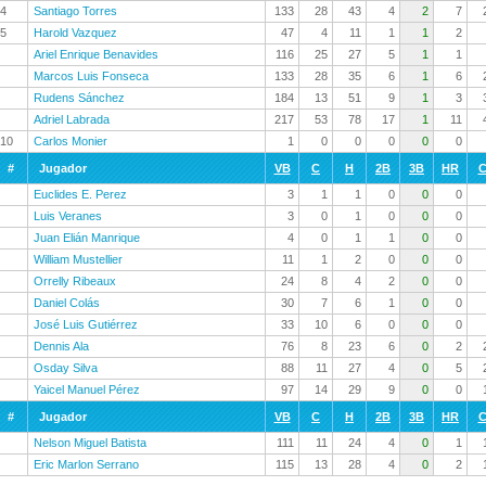
4
Santiago Torres
133
28
43
4
2
7
5
Harold Vazquez
47
4
11
1
1
2
Ariel Enrique Benavides
116
25
27
5
1
1
Marcos Luis Fonseca
133
28
35
6
1
6
Rudens Sánchez
184
13
51
9
1
3
Adriel Labrada
217
53
78
17
1
11
10
Carlos Monier
1
0
0
0
0
0
#
Jugador
VB
C
H
2B
3B
HR
C
Euclides E. Perez
3
1
1
0
0
0
Luis Veranes
3
0
1
0
0
0
Juan Elián Manrique
4
0
1
1
0
0
William Mustellier
11
1
2
0
0
0
Orrelly Ribeaux
24
8
4
2
0
0
Daniel Colás
30
7
6
1
0
0
José Luis Gutiérrez
33
10
6
0
0
0
Dennis Ala
76
8
23
6
0
2
Osday Silva
88
11
27
4
0
5
Yaicel Manuel Pérez
97
14
29
9
0
0
#
Jugador
VB
C
H
2B
3B
HR
C
Nelson Miguel Batista
111
11
24
4
0
1
Eric Marlon Serrano
115
13
28
4
0
2