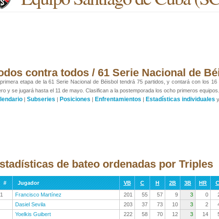
odos contra todos / 61 Serie Nacional de Bé
primera etapa de la 61 Serie Nacional de Béisbol tendrá 75 partidos, y contará con los 16
ro y se jugará hasta el 11 de mayo. Clasifican a la postemporada los ocho primeros equipos
lendario
Subseries
Posiciones
Enfrentamientos
Estadísticas individuales
|
|
|
|
stadísticas de bateo ordenadas por Triples
#
Jugador
VB
C
H
2B
3B
HR
C
1
Francisco Martínez
201
55
57
9
3
0
Dasiel Sevila
203
37
73
10
3
2
Yoelkis Guibert
222
58
70
12
3
14