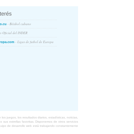
nterés
- Béisbol cubano
o.cu
io Oficial del INDER
- Ligas de futbol de Europa
ropa.com
s juegos, los resultados diarios, estadísticas, noticias,
 sus estrellas favoritas. Disponemos de otros servicios
equipo de desarrollo web está trabajando constantemente