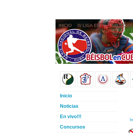
INICIO
IV LIGA ELITE
NOTICIAS
Inicio
Noticias
En vivo!!!
In
Concursos