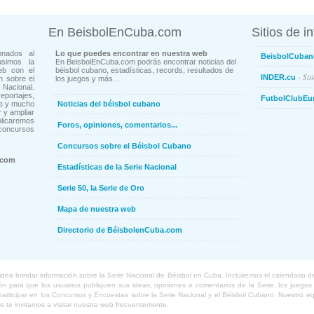
En BeisbolEnCuba.com
Sitios de i
onados al
Lo que puedes encontrar en nuestra web
BeisbolCuban
usimos la
En BeisbolEnCuba.com podrás encontrar noticias del
eb con el
béisbol cubano, estadísticas, records, resultados de
- Sit
INDER.cu
n sobre el
los juegos y más...
Nacional.
ortajes,
FutbolClubEu
ne y mucho
Noticias del béisbol cubano
 y ampliar
blicaremos
Foros, opiniones, comentarios...
concursos
Concursos sobre el Béisbol Cubano
.com
Estadísticas de la Serie Nacional
Serie 50, la Serie de Oro
Mapa de nuestra web
Directorio de BéisbolenCuba.com
a brindar información sobre la Serie Nacional de Béisbol en Cuba. Incluiremos el calendario de lo
 para que los usuarios publiquen sus ideas, opiniones o comentarios de la Serie, los juegos o
o participar en los Concursos y Encuestas sobre la Serie Nacional y el Béisbol Cubano. Nuestro 
ue te invitamos a visitar nuestra web frecuentemente.