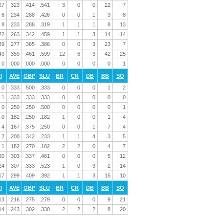
27
.323
.414
.541
3
0
0
22
7
6
.234
.288
.426
0
0
1
3
8
8
.233
.288
.319
1
1
1
8
13
22
.263
.342
.459
1
1
3
14
14
39
.277
.365
.386
0
0
3
23
7
49
.359
.461
.599
12
6
3
42
25
0
.000
.000
.000
0
0
0
0
1
I
AVE
OBP
SLU
BR
CR
DB
BB
SO
0
.333
.500
.333
0
0
0
1
2
1
.333
.333
.333
0
0
0
0
0
0
.250
.250
.500
0
0
0
0
1
0
.182
.250
.182
1
0
0
1
4
4
.167
.375
.250
0
0
1
7
4
2
.200
.342
.233
1
1
4
3
5
1
.182
.270
.182
2
2
0
4
7
20
.303
.337
.461
0
0
0
5
12
24
.307
.333
.523
1
0
3
2
14
17
.299
.409
.392
1
1
3
15
10
I
AVE
OBP
SLU
BR
CR
DB
BB
SO
13
.216
.275
.279
0
0
0
9
21
14
.243
.302
.330
2
2
2
8
20