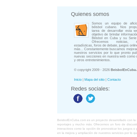
Quienes somos
Somos un equipo de afici
béisbol cubano. Nos prop
tarea de desarrollar esta w
objetivo de brindar informació
Béisbol en Cuba y su Serie 
Ofrecemos noticias, rep
estadísticas, foros de debate, juegos onli
más... Constantemente buscamos mejorar
nuestros servicios por lo que pronto pu
nuevas secciones en nuestra web como 
y otros entretenimientos.
© copyright 2009 - 2026
BeisbolEnCuba
Inicio
|
Mapa del sitio
|
Contacto
Redes sociales:
BeisbolEnCuba.com es un proyecto desarrollado con la ide
reportajes y mucho más. Ofrecemos un foro de discusión
interactivos como la opción de pronosticar los juegos 
en la mejora y ampliación de nuestros servicios por lo q