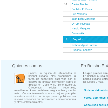
14
Carlos Monier
Euclides E. Perez
Luis Veranes
Juan Elián Manrique
Orrelly Ribeaux
Harold Vazquez
Dennis Ala
#
Jugador
Nelson Miguel Batista
Rudens Sánchez
Quienes somos
En BeisbolE
Somos un equipo de aficionados al
Lo que puedes enco
béisbol cubano. Nos propusimos la
En BeisbolEnCuba.co
tarea de desarrollar esta web con el
béisbol cubano, estad
objetivo de brindar información sobre el
los juegos y más...
Béisbol en Cuba y su Serie Nacional.
Ofrecemos noticias, reportajes,
estadísticas, foros de debate, juegos online y mucho
Noticias del béisb
más... Constantemente buscamos mejorar y ampliar
nuestros servicios por lo que pronto publicaremos
Foros, opiniones, 
nuevas secciones en nuestra web como concursos
y otros entretenimientos.
Concursos sobre e