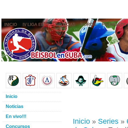
INICIO
IV LIGA ELITE
NOTICIAS
FOROS
PRONÓSTIC
Inicio
Noticias
En vivo!!!
Inicio
»
Series
»
Concursos