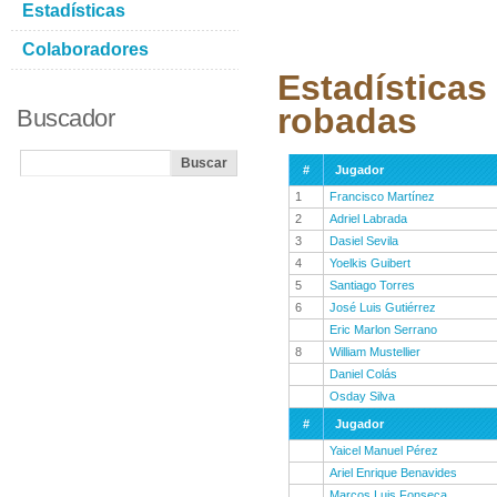
Estadísticas
Colaboradores
Estadísticas
robadas
Buscador
#
Jugador
1
Francisco Martínez
2
Adriel Labrada
3
Dasiel Sevila
4
Yoelkis Guibert
5
Santiago Torres
6
José Luis Gutiérrez
Eric Marlon Serrano
8
William Mustellier
Daniel Colás
Osday Silva
#
Jugador
Yaicel Manuel Pérez
Ariel Enrique Benavides
Marcos Luis Fonseca