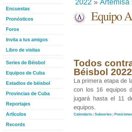
2022
»
Artemisa
Encuestas
Equipo Ar
Pronósticos
Foros
Invita a tus amigos
Libro de visitas
Todos contra
Series de Béisbol
Béisbol 2022
Equipos de Cuba
La primera etapa de l
Estadios de béisbol
con los 16 equipos d
Provincias de Cuba
jugará hasta el 11 d
Reportajes
equipos.
Artículos
Calendario
Subseries
Posicione
|
|
Records