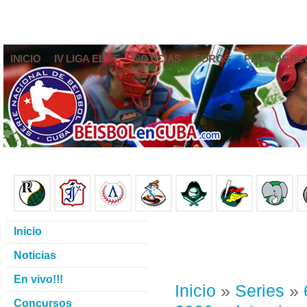
INICIO
IV LIGA ELITE
NOTICIAS
FOROS
PRONÓSTIC
Inicio
Noticias
En vivo!!!
Inicio
»
Series
»
Concursos