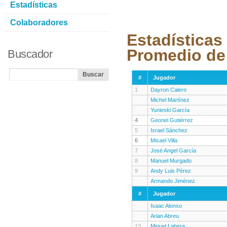
Estadísticas
Colaboradores
Estadísticas
Promedio de
Buscador
#
Jugador
1
Dayron Calero
Michel Martínez
Yunieski García
4
Geonel Gutiérrez
5
Israel Sánchez
6
Misael Villa
7
José Angel García
8
Manuel Murgado
9
Andy Luis Pérez
Armando Jiménez
#
Jugador
Isaac Alonso
Arian Abreu
13
Miguel Lahera