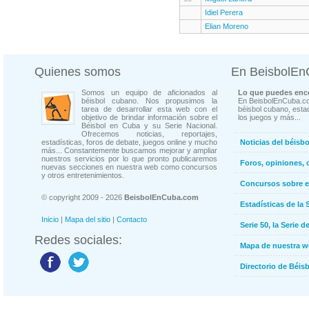
Idiel Perera
Elian Moreno
Quienes somos
En BeisbolE
Somos un equipo de aficionados al
Lo que puedes enco
béisbol cubano. Nos propusimos la
En BeisbolEnCuba.co
tarea de desarrollar esta web con el
béisbol cubano, estad
objetivo de brindar información sobre el
los juegos y más...
Béisbol en Cuba y su Serie Nacional.
Ofrecemos noticias, reportajes,
estadísticas, foros de debate, juegos online y mucho
Noticias del béisb
más... Constantemente buscamos mejorar y ampliar
nuestros servicios por lo que pronto publicaremos
Foros, opiniones, 
nuevas secciones en nuestra web como concursos
y otros entretenimientos.
Concursos sobre e
© copyright 2009 - 2026
BeisbolEnCuba.com
Estadísticas de la 
Inicio
|
Mapa del sitio
|
Contacto
Serie 50, la Serie d
Redes sociales:
Mapa de nuestra 
Directorio de Béi