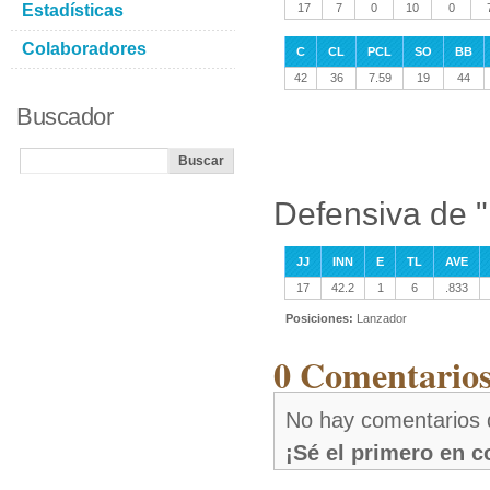
Estadísticas
17
7
0
10
0
Colaboradores
C
CL
PCL
SO
BB
42
36
7.59
19
44
Buscador
Defensiva de "
JJ
INN
E
TL
AVE
17
42.2
1
6
.833
Posiciones:
Lanzador
0 Comentarios
No hay comentarios 
¡Sé el primero en 