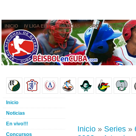
INICIO
IV LIGA ELITE
NOTICIAS
FOROS
PRONÓSTIC
Inicio
Noticias
En vivo!!!
Inicio
»
Series
»
Concursos