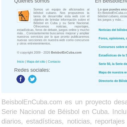
Quienes somos
En BeisbolE
Somos un equipo de aficionados al
Lo que puedes enco
béisbol cubano. Nos propusimos la
En BeisbolEnCuba.co
tarea de desarrollar esta web con el
béisbol cubano, estad
objetivo de brindar información sobre el
los juegos y más...
Béisbol en Cuba y su Serie Nacional.
Ofrecemos noticias, reportajes,
estadísticas, foros de debate, juegos online y mucho
Noticias del béisb
más... Constantemente buscamos mejorar y ampliar
nuestros servicios por lo que pronto publicaremos
Foros, opiniones, 
nuevas secciones en nuestra web como concursos
y otros entretenimientos.
Concursos sobre e
© copyright 2009 - 2026
BeisbolEnCuba.com
Estadísticas de la 
Inicio
|
Mapa del sitio
|
Contacto
Serie 50, la Serie d
Redes sociales:
Mapa de nuestra 
Directorio de Béi
BeisbolEnCuba.com es un proyecto desarr
Serie Nacional de Béisbol en Cuba. Inclui
diarios, estadísticas, noticias, report