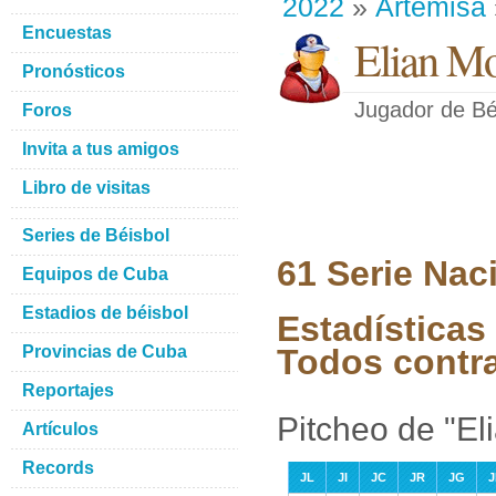
2022
»
Artemisa
Encuestas
Elian Mo
Pronósticos
Jugador de Bé
Foros
Invita a tus amigos
Libro de visitas
Series de Béisbol
61 Serie Nac
Equipos de Cuba
Estadios de béisbol
Estadísticas
Provincias de Cuba
Todos contr
Reportajes
Pitcheo de "El
Artículos
Records
JL
JI
JC
JR
JG
J