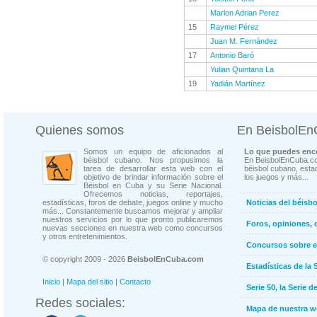
Marlon Adrian Perez
15
Raymel Pérez
Juan M. Fernández
17
Antonio Baró
Yulian Quintana La
19
Yadián Martínez
Quienes somos
En BeisbolE
Somos un equipo de aficionados al
Lo que puedes enco
béisbol cubano. Nos propusimos la
En BeisbolEnCuba.co
tarea de desarrollar esta web con el
béisbol cubano, estad
objetivo de brindar información sobre el
los juegos y más...
Béisbol en Cuba y su Serie Nacional.
Ofrecemos noticias, reportajes,
estadísticas, foros de debate, juegos online y mucho
Noticias del béisb
más... Constantemente buscamos mejorar y ampliar
nuestros servicios por lo que pronto publicaremos
Foros, opiniones, 
nuevas secciones en nuestra web como concursos
y otros entretenimientos.
Concursos sobre e
© copyright 2009 - 2026
BeisbolEnCuba.com
Estadísticas de la 
Inicio
|
Mapa del sitio
|
Contacto
Serie 50, la Serie d
Redes sociales:
Mapa de nuestra 