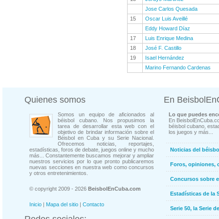
Jose Carlos Quesada
15
Oscar Luis Aveillé
Eddy Howard Díaz
17
Luis Enrique Medina
18
José F. Castillo
19
Isael Hernández
Marino Fernando Cardenas
Quienes somos
En BeisbolE
Somos un equipo de aficionados al
Lo que puedes enco
béisbol cubano. Nos propusimos la
En BeisbolEnCuba.co
tarea de desarrollar esta web con el
béisbol cubano, estad
objetivo de brindar información sobre el
los juegos y más...
Béisbol en Cuba y su Serie Nacional.
Ofrecemos noticias, reportajes,
estadísticas, foros de debate, juegos online y mucho
Noticias del béisb
más... Constantemente buscamos mejorar y ampliar
nuestros servicios por lo que pronto publicaremos
Foros, opiniones, 
nuevas secciones en nuestra web como concursos
y otros entretenimientos.
Concursos sobre e
© copyright 2009 - 2026
BeisbolEnCuba.com
Estadísticas de la 
Inicio
|
Mapa del sitio
|
Contacto
Serie 50, la Serie d