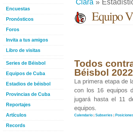
Clara
» Estadísti
Encuestas
Equipo Vi
Pronósticos
Foros
Invita a tus amigos
Libro de visitas
Todos contra
Series de Béisbol
Béisbol 2022
Equipos de Cuba
La primera etapa de l
Estadios de béisbol
con los 16 equipos d
Provincias de Cuba
jugará hasta el 11 d
Reportajes
equipos.
Artículos
Calendario
Subseries
Posicione
|
|
Records