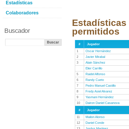
Estadísticas
Colaboradores
Estadísticas
permitidos
Buscador
#
Jugador
1
Oscar Hernández
2
Javier Mirabal
3
Alain Sánchez
Elier Carrillo
5
Raidel Alfonso
6
Randy Cueto
7
Pedro Manuel Castillo
8
Fredy Asiel Alvarez
9
Yasmani Hernández
10
Dairon Daniel Casanova
#
Jugador
11
Mailon Alonso
12
Daniel Conde
13
Jordys Martinez