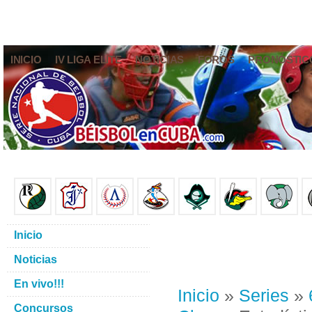
INICIO
IV LIGA ELITE
NOTICIAS
FOROS
PRONÓSTIC
Inicio
Noticias
En vivo!!!
Inicio
»
Series
»
Concursos