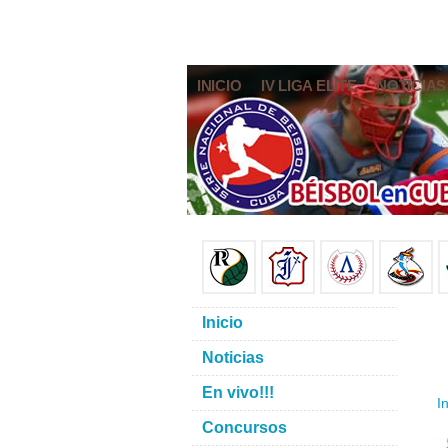
INICIO
IV LIGA ELITE
NOTICIAS
Inicio
Noticias
En vivo!!!
In
Concursos