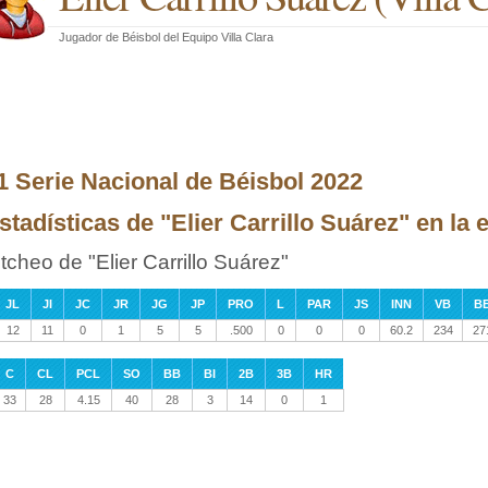
Jugador de Béisbol
del
Equipo Villa Clara
1 Serie Nacional de Béisbol 2022
stadísticas de "Elier Carrillo Suárez" en la
itcheo de "Elier Carrillo Suárez"
JL
JI
JC
JR
JG
JP
PRO
L
PAR
JS
INN
VB
B
12
11
0
1
5
5
.500
0
0
0
60.2
234
27
C
CL
PCL
SO
BB
BI
2B
3B
HR
33
28
4.15
40
28
3
14
0
1