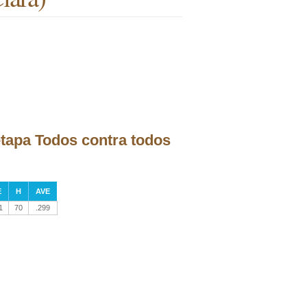
 etapa Todos contra todos
E
H
AVE
1
70
.299