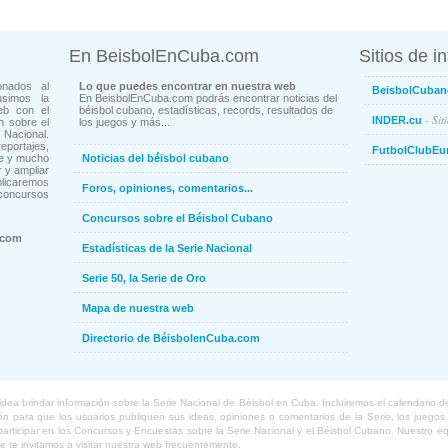
En BeisbolEnCuba.com
Sitios de i
onados al
Lo que puedes encontrar en nuestra web
BeisbolCuban
usimos la
En BeisbolEnCuba.com podrás encontrar noticias del
eb con el
béisbol cubano, estadísticas, records, resultados de
- Sit
INDER.cu
n sobre el
los juegos y más...
Nacional.
ortajes,
FutbolClubEu
ne y mucho
Noticias del béisbol cubano
 y ampliar
blicaremos
Foros, opiniones, comentarios...
concursos
Concursos sobre el Béisbol Cubano
.com
Estadísticas de la Serie Nacional
Serie 50, la Serie de Oro
Mapa de nuestra web
Directorio de BéisbolenCuba.com
a brindar información sobre la Serie Nacional de Béisbol en Cuba. Incluiremos el calendario de lo
 para que los usuarios publiquen sus ideas, opiniones o comentarios de la Serie, los juegos o
o participar en los Concursos y Encuestas sobre la Serie Nacional y el Béisbol Cubano. Nuestro 
ue te invitamos a visitar nuestra web frecuentemente.