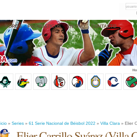
usuario
FOROS
PRONÓSTICOS
EN VIVO
CONTACTO
Ho
icio
»
Series
»
61 Serie Nacional de Béisbol 2022
»
Villa Clara
» Elier C
Elier Carrillo Suárez
(
Villa 