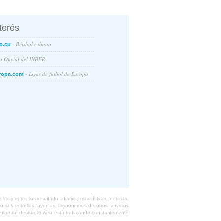
nterés
- Béisbol cubano
o.cu
io Oficial del INDER
- Ligas de futbol de Europa
ropa.com
s juegos, los resultados diarios, estadísticas, noticias,
 sus estrellas favoritas. Disponemos de otros servicios
equipo de desarrollo web está trabajando constantemente