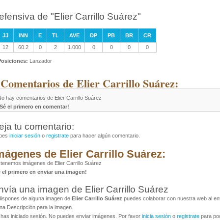
efensiva de "Elier Carrillo Suárez"
JJ
INN
E
TL
AVE
DP
PB
BR
CR
12
60.2
0
2
1.000
0
0
0
0
Posiciones:
Lanzador
 Comentarios de Elier Carrillo Suárez:
o hay comentarios de Elier Carrillo Suárez
¡Sé el primero en comentar!
eja tu comentario:
bes
iniciar sesión
o
registrate
para hacer algún comentario.
mágenes de Elier Carrillo Suárez:
tenemos imágenes de Elier Carrillo Suárez
é el primero en enviar una imagen!
nvía una imagen de Elier Carrillo Suárez
dispones de alguna imagen de
Elier Carrillo Suárez
puedes colaborar con nuestra web al env
na Descripción para la imagen.
has iniciado sesión. No puedes enviar imágenes. Por favor
inicia sesión
o
registrate
para pod