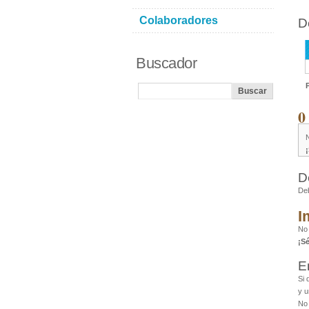
Colaboradores
D
Buscador
0
N
D
De
I
No 
¡S
E
Si 
y u
No 