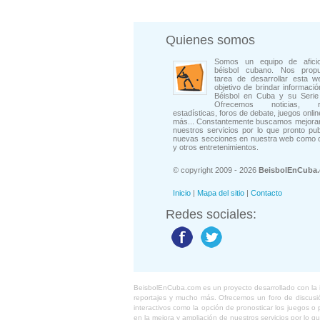
Quienes somos
Somos un equipo de afici
béisbol cubano. Nos prop
tarea de desarrollar esta w
objetivo de brindar informació
Béisbol en Cuba y su Serie 
Ofrecemos noticias, rep
estadísticas, foros de debate, juegos onli
más... Constantemente buscamos mejorar
nuestros servicios por lo que pronto pu
nuevas secciones en nuestra web como 
y otros entretenimientos.
© copyright 2009 - 2026
BeisbolEnCuba
Inicio
|
Mapa del sitio
|
Contacto
Redes sociales:
BeisbolEnCuba.com es un proyecto desarrollado con la ide
reportajes y mucho más. Ofrecemos un foro de discusión
interactivos como la opción de pronosticar los juegos 
en la mejora y ampliación de nuestros servicios por lo q