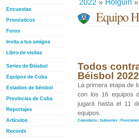
2022
»
Holguin
»
Encuestas
Equipo H
Pronósticos
Foros
Invita a tus amigos
Libro de visitas
Todos contra
Series de Béisbol
Béisbol 2022
Equipos de Cuba
La primera etapa de l
Estadios de béisbol
con los 16 equipos d
Provincias de Cuba
jugará hasta el 11 d
Reportajes
equipos.
Artículos
Calendario
Subseries
Posicione
|
|
Records