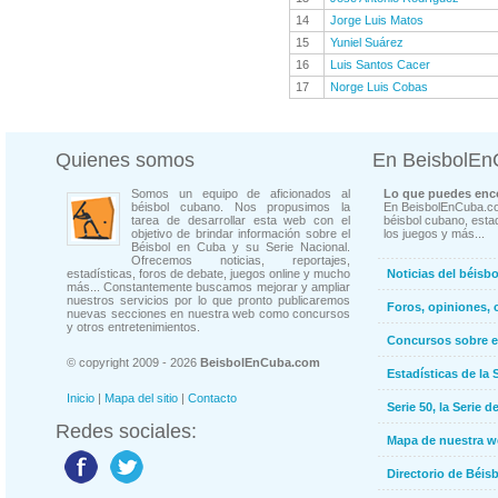
14
Jorge Luis Matos
15
Yuniel Suárez
16
Luis Santos Cacer
17
Norge Luis Cobas
Quienes somos
En BeisbolE
Somos un equipo de aficionados al
Lo que puedes enco
béisbol cubano. Nos propusimos la
En BeisbolEnCuba.co
tarea de desarrollar esta web con el
béisbol cubano, estad
objetivo de brindar información sobre el
los juegos y más...
Béisbol en Cuba y su Serie Nacional.
Ofrecemos noticias, reportajes,
estadísticas, foros de debate, juegos online y mucho
Noticias del béisb
más... Constantemente buscamos mejorar y ampliar
nuestros servicios por lo que pronto publicaremos
Foros, opiniones, 
nuevas secciones en nuestra web como concursos
y otros entretenimientos.
Concursos sobre e
© copyright 2009 - 2026
BeisbolEnCuba.com
Estadísticas de la 
Inicio
|
Mapa del sitio
|
Contacto
Serie 50, la Serie d
Redes sociales:
Mapa de nuestra 
Directorio de Béi