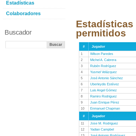
Estadísticas
Colaboradores
Estadísticas
permitidos
Buscador
#
Jugador
1
Wilson Paredes
2
Michel A. Cabrera
3
Rubén Rodríguez
4
Yusmel Velázquez
5
José Antonio Sánchez
6
Uberleydis Estévez
7
Luis Angel Gómez
8
Ramiro Rodriguez
9
Juan Enrique Pérez
10
Enmanuel Chapman
#
Jugador
11
Jose M. Rodriguez
12
Yadian Campbel
13
José Antonio Rodríguez