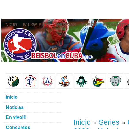
INICIO
IV LIGA ELITE
NOTICIAS
FOROS
PRONÓSTIC
Inicio
Noticias
En vivo!!!
Inicio
»
Series
»
Concursos