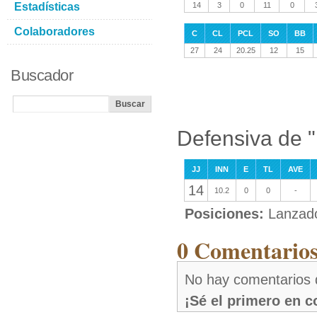
Estadísticas
14
3
0
11
0
Colaboradores
C
CL
PCL
SO
BB
27
24
20.25
12
15
Buscador
Defensiva de
JJ
INN
E
TL
AVE
14
10.2
0
0
-
Posiciones:
Lanzad
0 Comentario
No hay comentarios
¡Sé el primero en 