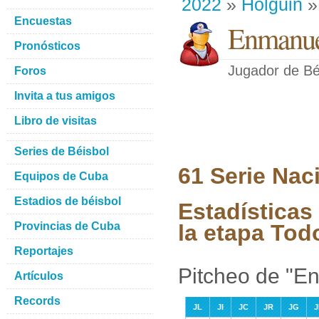
2022
»
Holguin
»
Encuestas
Enmanue
Pronósticos
Jugador de Bé
Foros
Invita a tus amigos
Libro de visitas
Series de Béisbol
61 Serie Nac
Equipos de Cuba
Estadios de béisbol
Estadística
Provincias de Cuba
la etapa Tod
Reportajes
Pitcheo de "
Artículos
Records
JL
JI
JC
JR
JG
J