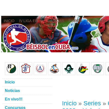
INICIO
IV LIGA ELITE
NOTICIAS
FOROS
PRONÓSTIC
Inicio
Noticias
En vivo!!!
Inicio
»
Series
»
Concursos