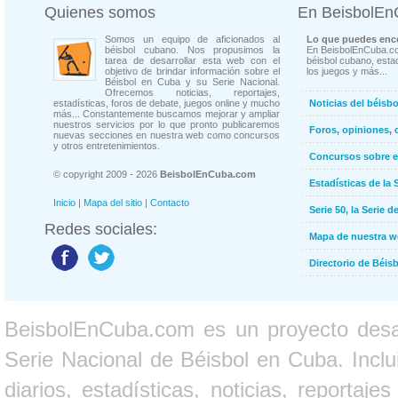
Quienes somos
En BeisbolE
Somos un equipo de aficionados al
Lo que puedes enco
béisbol cubano. Nos propusimos la
En BeisbolEnCuba.co
tarea de desarrollar esta web con el
béisbol cubano, estad
objetivo de brindar información sobre el
los juegos y más...
Béisbol en Cuba y su Serie Nacional.
Ofrecemos noticias, reportajes,
estadísticas, foros de debate, juegos online y mucho
Noticias del béisb
más... Constantemente buscamos mejorar y ampliar
nuestros servicios por lo que pronto publicaremos
Foros, opiniones, 
nuevas secciones en nuestra web como concursos
y otros entretenimientos.
Concursos sobre e
© copyright 2009 - 2026
BeisbolEnCuba.com
Estadísticas de la 
Inicio
|
Mapa del sitio
|
Contacto
Serie 50, la Serie d
Redes sociales:
Mapa de nuestra 
Directorio de Béi
BeisbolEnCuba.com es un proyecto desarr
Serie Nacional de Béisbol en Cuba. Inclui
diarios, estadísticas, noticias, report