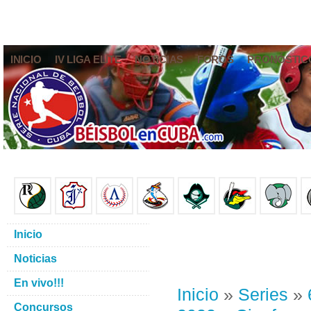
INICIO
IV LIGA ELITE
NOTICIAS
FOROS
PRONÓSTIC
Inicio
Noticias
En vivo!!!
Inicio
»
Series
»
Concursos