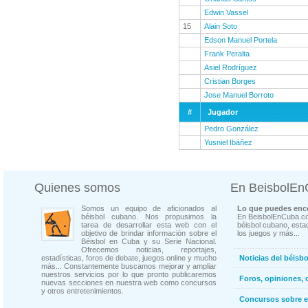
Edwin Vassel
15
Alain Soto
Edson Manuel Portela
Frank Peralta
Asiel Rodríguez
Cristian Borges
Jose Manuel Borroto
#
Jugador
Pedro González
Yusniel Ibáñez
Quienes somos
En BeisbolE
Somos un equipo de aficionados al
Lo que puedes enco
béisbol cubano. Nos propusimos la
En BeisbolEnCuba.co
tarea de desarrollar esta web con el
béisbol cubano, estad
objetivo de brindar información sobre el
los juegos y más...
Béisbol en Cuba y su Serie Nacional.
Ofrecemos noticias, reportajes,
estadísticas, foros de debate, juegos online y mucho
Noticias del béisb
más... Constantemente buscamos mejorar y ampliar
nuestros servicios por lo que pronto publicaremos
Foros, opiniones, 
nuevas secciones en nuestra web como concursos
y otros entretenimientos.
Concursos sobre e