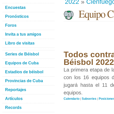
2022
»
Cienfueg
Encuestas
Equipo Ci
Pronósticos
Foros
Invita a tus amigos
Libro de visitas
Todos contra
Series de Béisbol
Béisbol 2022
Equipos de Cuba
La primera etapa de l
Estadios de béisbol
con los 16 equipos d
Provincias de Cuba
jugará hasta el 11 d
Reportajes
equipos.
Artículos
Calendario
Subseries
Posicione
|
|
Records