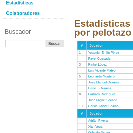
Estadísticas
Colaboradores
Estadísticas
por pelotazo
Buscador
#
Jugador
1
Yoasnier Emilio Pérez
Pavel Quesada
3
Richel López
Luis Vicente Mateo
5
Leonardo Montero
José Manuel Oramas
Dany J Oramas
8
Bárbaro Rodríguez
Juan Miguel Soriano
10
Carlos Javier Chirino
#
Jugador
Adrián Rivera
Xian Vega
Orlando Santos