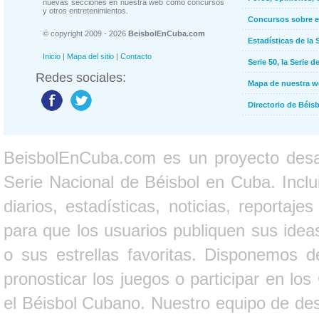
nuevas secciones en nuestra web como concursos
y otros entretenimientos.
Concursos sobre e
© copyright 2009 - 2026
BeisbolEnCuba.com
Estadísticas de la 
Inicio
|
Mapa del sitio
|
Contacto
Serie 50, la Serie d
Redes sociales:
Mapa de nuestra 
Directorio de Béi
BeisbolEnCuba.com es un proyecto desarr
Serie Nacional de Béisbol en Cuba. Inclui
diarios, estadísticas, noticias, report
para que los usuarios publiquen sus ideas
o sus estrellas favoritas. Disponemos d
pronosticar los juegos o participar en lo
el Béisbol Cubano. Nuestro equipo de des