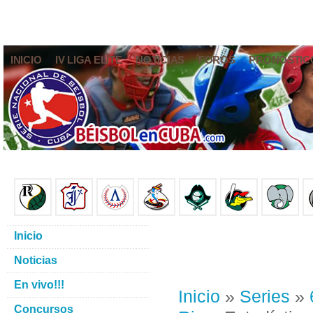
INICIO
IV LIGA ELITE
NOTICIAS
FOROS
PRONÓSTIC
Inicio
Noticias
En vivo!!!
Inicio
»
Series
»
Concursos