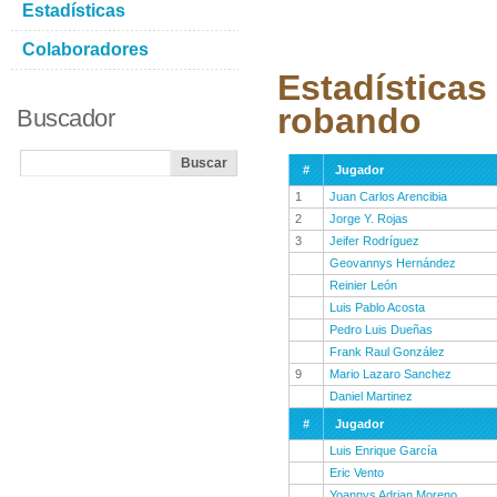
Estadísticas
Colaboradores
Estadísticas
robando
Buscador
#
Jugador
1
Juan Carlos Arencibia
2
Jorge Y. Rojas
3
Jeifer Rodríguez
Geovannys Hernández
Reinier León
Luis Pablo Acosta
Pedro Luis Dueñas
Frank Raul González
9
Mario Lazaro Sanchez
Daniel Martinez
#
Jugador
Luis Enrique García
Eric Vento
Yoannys Adrian Moreno