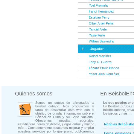
Yoel Frontela
Irandi Hernández
Esteban Terry
Olber Anier Peña
Yanciel Ajete
Yasiel Ajete
William Saavedra
#
Jugador
Roidel Martínez
Tony D. Guerra
Lázaro Emilio Blanco
Yaser Julio González
Quienes somos
En BeisbolE
Somos un equipo de aficionados al
Lo que puedes enco
béisbol cubano. Nos propusimos la
En BeisbolEnCuba.co
tarea de desarrollar esta web con el
béisbol cubano, estad
objetivo de brindar información sobre el
los juegos y más...
Béisbol en Cuba y su Serie Nacional.
Ofrecemos noticias, reportajes,
estadísticas, foros de debate, juegos online y mucho
Noticias del béisb
más... Constantemente buscamos mejorar y ampliar
nuestros servicios por lo que pronto publicaremos
Foros, opiniones, 