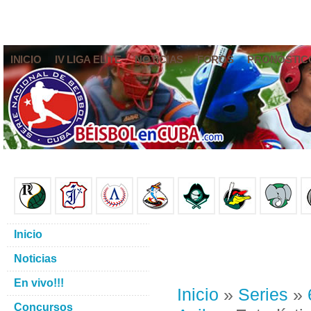
INICIO
IV LIGA ELITE
NOTICIAS
FOROS
PRONÓSTIC
Inicio
Noticias
En vivo!!!
Inicio
»
Series
»
Concursos