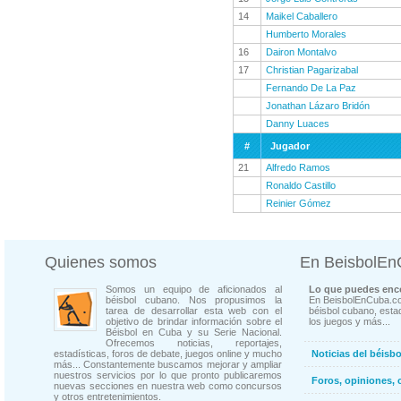
14
Maikel Caballero
Humberto Morales
16
Dairon Montalvo
17
Christian Pagarizabal
Fernando De La Paz
Jonathan Lázaro Bridón
Danny Luaces
#
Jugador
21
Alfredo Ramos
Ronaldo Castillo
Reinier Gómez
Quienes somos
En BeisbolE
Somos un equipo de aficionados al
Lo que puedes enco
béisbol cubano. Nos propusimos la
En BeisbolEnCuba.co
tarea de desarrollar esta web con el
béisbol cubano, estad
objetivo de brindar información sobre el
los juegos y más...
Béisbol en Cuba y su Serie Nacional.
Ofrecemos noticias, reportajes,
estadísticas, foros de debate, juegos online y mucho
Noticias del béisb
más... Constantemente buscamos mejorar y ampliar
nuestros servicios por lo que pronto publicaremos
Foros, opiniones, 
nuevas secciones en nuestra web como concursos
y otros entretenimientos.