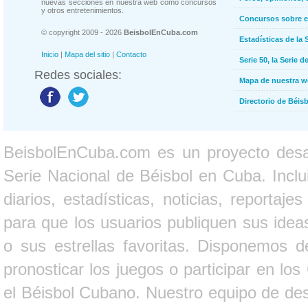
nuevas secciones en nuestra web como concursos
y otros entretenimientos.
Concursos sobre e
© copyright 2009 - 2026
BeisbolEnCuba.com
Estadísticas de la 
Inicio
|
Mapa del sitio
|
Contacto
Serie 50, la Serie d
Redes sociales:
Mapa de nuestra 
Directorio de Béi
BeisbolEnCuba.com es un proyecto desarr
Serie Nacional de Béisbol en Cuba. Inclui
diarios, estadísticas, noticias, report
para que los usuarios publiquen sus ideas
o sus estrellas favoritas. Disponemos d
pronosticar los juegos o participar en lo
el Béisbol Cubano. Nuestro equipo de des