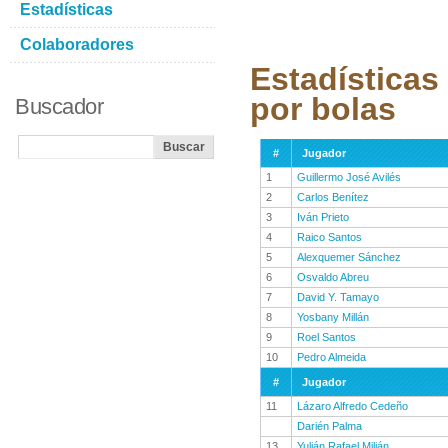
Estadísticas
Colaboradores
Estadísticas
por bolas
Buscador
#
Jugador
1
Guillermo José Avilés
2
Carlos Benítez
3
Iván Prieto
4
Raico Santos
5
Alexquemer Sánchez
6
Osvaldo Abreu
7
David Y. Tamayo
8
Yosbany Millán
9
Roel Santos
10
Pedro Almeida
#
Jugador
11
Lázaro Alfredo Cedeño
Darién Palma
13
Yulián Rafael Milián