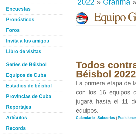
2022
»
Granma
»
Encuestas
Equipo G
Pronósticos
Foros
Invita a tus amigos
Libro de visitas
Todos contra
Series de Béisbol
Béisbol 2022
Equipos de Cuba
La primera etapa de l
Estadios de béisbol
con los 16 equipos d
Provincias de Cuba
jugará hasta el 11 d
Reportajes
equipos.
Artículos
Calendario
Subseries
Posicione
|
|
Records