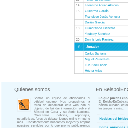
14
Leonardo Adrian Alarcon
15
Guillermo García
Francisco Jesús Venecia
Darién García
18
Gumersindo Cisneros
Yosbany Sanchez
20
Donnis Luis Ramirez
#
Jugador
Carlos Santana
Miguel Rafael Pita
Luis Edel Lopez
Héctor Arias
Quienes somos
En BeisbolE
Somos un equipo de aficionados al
Lo que puedes enco
béisbol cubano. Nos propusimos la
En BeisbolEnCuba.co
tarea de desarrollar esta web con el
béisbol cubano, estad
objetivo de brindar información sobre el
los juegos y más...
Béisbol en Cuba y su Serie Nacional.
Ofrecemos noticias, reportajes,
estadísticas, foros de debate, juegos online y mucho
Noticias del béisb
más... Constantemente buscamos mejorar y ampliar
nuestros servicios por lo que pronto publicaremos
Foros, opiniones, 