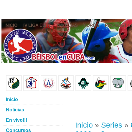
INICIO
IV LIGA ELITE
NOTICIAS
FOROS
PRONÓSTIC
Inicio
Noticias
En vivo!!!
Inicio
»
Series
»
Concursos