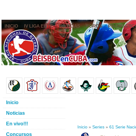
INICIO
IV LIGA ELITE
NOTICIAS
FOROS
PRONÓSTIC
Inicio
Noticias
En vivo!!!
Inicio
»
Series
»
61 Serie Naci
Concursos