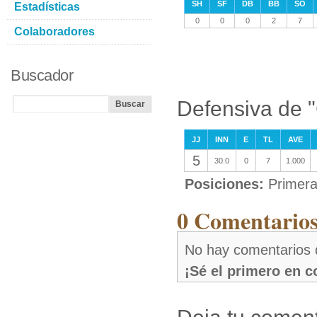
SH
SF
DB
BB
SO
Estadísticas
0
0
0
2
7
Colaboradores
Buscador
Defensiva de "
JJ
INN
E
TL
AVE
5
30.0
0
7
1.000
Posiciones:
Primera
0 Comentarios
No hay comentarios 
¡Sé el primero en 