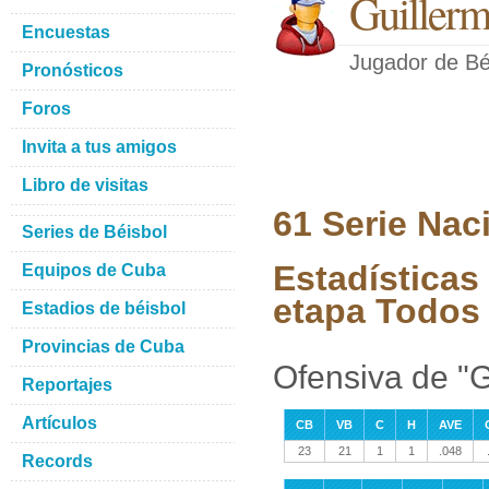
Guillerm
Encuestas
Jugador de Bé
Pronósticos
Foros
Invita a tus amigos
Libro de visitas
61 Serie Nac
Series de Béisbol
Estadísticas
Equipos de Cuba
etapa Todos 
Estadios de béisbol
Provincias de Cuba
Ofensiva de "G
Reportajes
Artículos
CB
VB
C
H
AVE
23
21
1
1
.048
Records