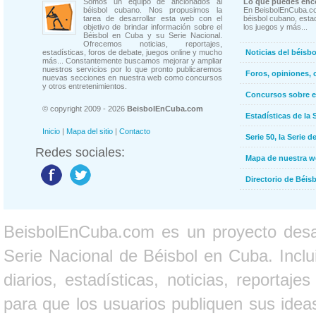
Somos un equipo de aficionados al
Lo que puedes enco
béisbol cubano. Nos propusimos la
En BeisbolEnCuba.co
tarea de desarrollar esta web con el
béisbol cubano, estad
objetivo de brindar información sobre el
los juegos y más...
Béisbol en Cuba y su Serie Nacional.
Ofrecemos noticias, reportajes,
estadísticas, foros de debate, juegos online y mucho
Noticias del béisb
más... Constantemente buscamos mejorar y ampliar
nuestros servicios por lo que pronto publicaremos
Foros, opiniones, 
nuevas secciones en nuestra web como concursos
y otros entretenimientos.
Concursos sobre e
© copyright 2009 - 2026
BeisbolEnCuba.com
Estadísticas de la 
Inicio
|
Mapa del sitio
|
Contacto
Serie 50, la Serie d
Redes sociales:
Mapa de nuestra 
Directorio de Béi
BeisbolEnCuba.com es un proyecto desarr
Serie Nacional de Béisbol en Cuba. Inclui
diarios, estadísticas, noticias, report
para que los usuarios publiquen sus ideas