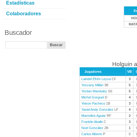
Estadísticas
E
Colaboradores
HO
MAT
Buscador
Holguin a
Jugadores
VB
Laindel Efrén Leyva
CF
3
Yosvany Millán
3B
5
Yordan Manduley
SS
5
Michel Gorguet
D
4
Yeison Pacheco
1B
3
Yasiel Andy González
LF
4
Marnolkis Aguiar
RF
2
Franklin Aballe
C
3
Noel González
2B
1
Carlos Alberto
P
0