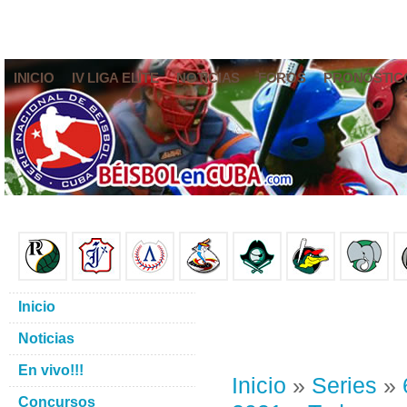
INICIO
IV LIGA ELITE
NOTICIAS
FOROS
PRONÓSTIC
Inicio
Noticias
En vivo!!!
Inicio
»
Series
»
Concursos