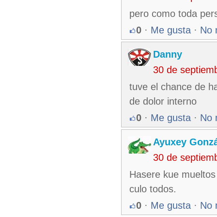
pero como toda per
0
·
Me gusta
·
No 
Danny
30 de septiem
tuve el chance de h
de dolor interno
0
·
Me gusta
·
No 
Ayuxey Gonzá
30 de septiem
Hasere kue mueltos 
culo todos.
0
·
Me gusta
·
No 