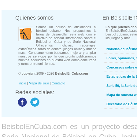
Quienes somos
En BeisbolE
Somos un equipo de aficionados al
Lo que puedes enco
béisbol cubano. Nos propusimos la
En BeisbolEnCuba.co
tarea de desarrollar esta web con el
béisbol cubano, estad
objetivo de brindar información sobre el
los juegos y más...
Béisbol en Cuba y su Serie Nacional.
Ofrecemos noticias, reportajes,
estadísticas, foros de debate, juegos online y mucho
Noticias del béisb
más... Constantemente buscamos mejorar y ampliar
nuestros servicios por lo que pronto publicaremos
Foros, opiniones, 
nuevas secciones en nuestra web como concursos
y otros entretenimientos.
Concursos sobre e
© copyright 2009 - 2026
BeisbolEnCuba.com
Estadísticas de la 
Inicio
|
Mapa del sitio
|
Contacto
Serie 50, la Serie d
Redes sociales:
Mapa de nuestra 
Directorio de Béi
BeisbolEnCuba.com es un proyecto desarr
Serie Nacional de Béisbol en Cuba. Inclui