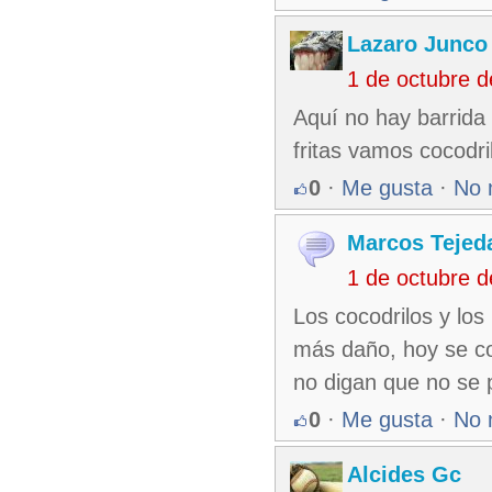
Lazaro Junco
1 de octubre 
Aquí no hay barrida
fritas vamos cocodr
0
·
Me gusta
·
No 
Marcos Tejed
1 de octubre 
Los cocodrilos y lo
más daño, hoy se co
no digan que no se 
0
·
Me gusta
·
No 
Alcides Gc