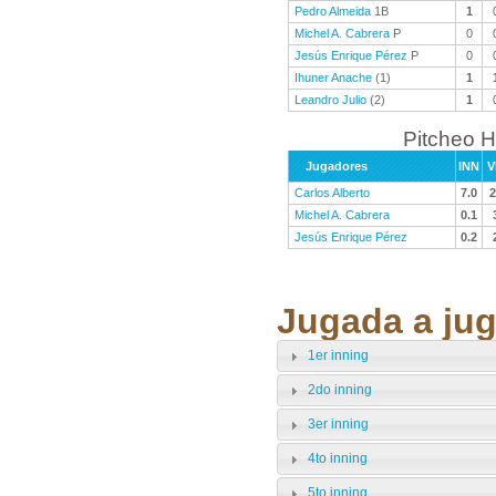
Pedro Almeida
1B
1
Michel A. Cabrera
P
0
Jesús Enrique Pérez
P
0
Ihuner Anache
(1)
1
Leandro Julio
(2)
1
Pitcheo H
Jugadores
INN
V
Carlos Alberto
7.0
2
Michel A. Cabrera
0.1
Jesús Enrique Pérez
0.2
Jugada a jug
1er inning
2do inning
3er inning
4to inning
5to inning