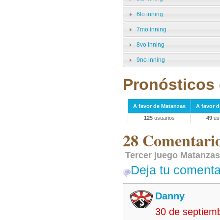
6to inning
7mo inning
8vo inning
9no inning
Pronósticos 
A favor de Matanzas
A favor 
125
usuarios
49
us
28 Comentarios
Tercer juego Matanzas
Deja tu comenta
Danny
30 de septiem