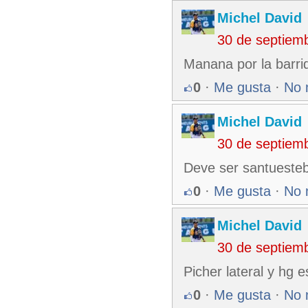
Michel David
30 de septiem
Manana por la barri
0
·
Me gusta
·
No 
Michel David
30 de septiem
Deve ser santuesteb
0
·
Me gusta
·
No 
Michel David
30 de septiem
Picher lateral y hg 
0
·
Me gusta
·
No 