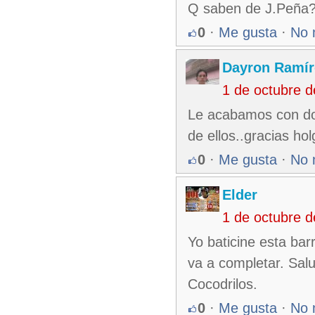
Q saben de J.Peña
0
·
Me gusta
·
No 
Dayron Ramír
1 de octubre 
Le acabamos con dos
de ellos..gracias hol
0
·
Me gusta
·
No 
Elder
1 de octubre 
Yo baticine esta ba
va a completar. Sal
Cocodrilos.
0
·
Me gusta
·
No 