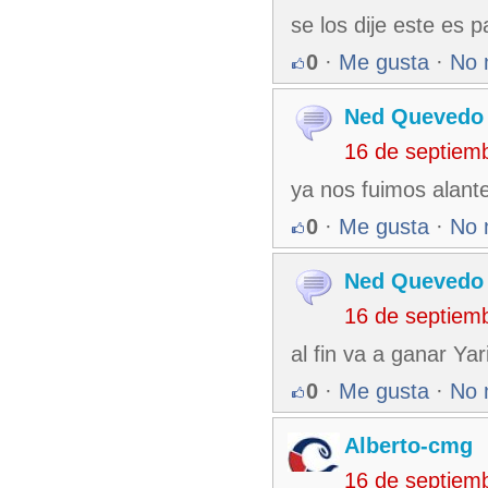
se los dije este es p
0
·
Me gusta
·
No 
Ned Quevedo
16 de septiem
ya nos fuimos alante
0
·
Me gusta
·
No 
Ned Quevedo
16 de septiem
al fin va a ganar Yar
0
·
Me gusta
·
No 
Alberto-cmg
16 de septiem