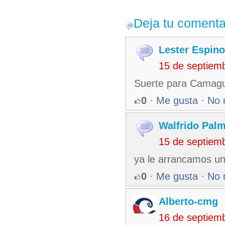
Deja tu comenta
Lester Espino
15 de septiem
Suerte para Camagu
0
·
Me gusta
·
No 
Walfrido Palm
15 de septiem
ya le arrancamos un 
0
·
Me gusta
·
No 
Alberto-cmg
16 de septiem