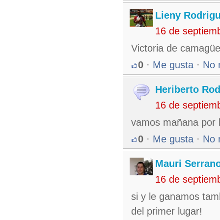
Lieny Rodrig
16 de septiem
Victoria de camagüe
0
·
Me gusta
·
No 
Heriberto Rod
16 de septiem
vamos mañana por la 
0
·
Me gusta
·
No 
Mauri Serran
16 de septiem
si y le ganamos tam
del primer lugar!