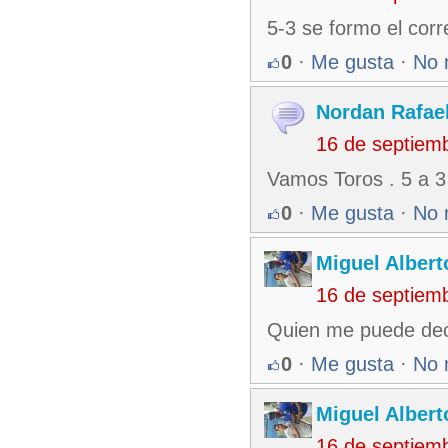
5-3 se formo el corr
0
·
Me gusta
·
No 
Nordan Rafae
16 de septiem
Vamos Toros . 5 a 3
0
·
Me gusta
·
No 
Miguel Alber
16 de septiem
Quien me puede dec
0
·
Me gusta
·
No 
Miguel Alber
16 de septiem