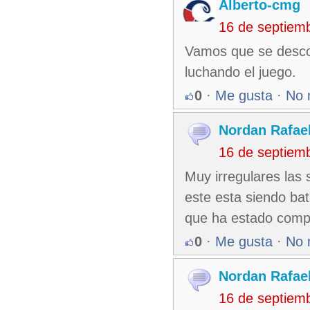
Alberto-cmg
16 de septiem
Vamos que se descon
luchando el juego.
0
·
Me gusta
·
No 
Nordan Rafae
16 de septiem
Muy irregulares las 
este esta siendo b
que ha estado compl
0
·
Me gusta
·
No 
Nordan Rafae
16 de septiem