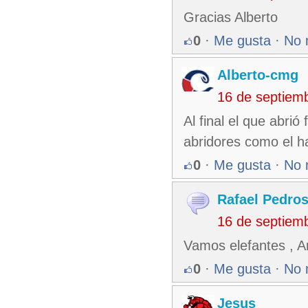
Gracias Alberto
0
·
Me gusta
·
No 
Alberto-cmg
16 de septiem
Al final el que abrió
abridores como el h
0
·
Me gusta
·
No 
Rafael Pedro
16 de septiem
Vamos elefantes , A
0
·
Me gusta
·
No 
Jesus