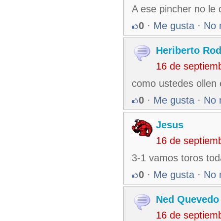
A ese pincher no le
0
·
Me gusta
·
No 
Heriberto Rod
16 de septiem
como ustedes ollen e
0
·
Me gusta
·
No 
Jesus
16 de septiem
3-1 vamos toros tod
0
·
Me gusta
·
No 
Ned Quevedo
16 de septiem