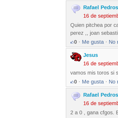
Rafael Pedro
16 de septiem
Quien pitchea por c
perez ,, joan sebast
0
·
Me gusta
·
No 
Jesus
16 de septiem
vamos mis toros si
0
·
Me gusta
·
No 
Rafael Pedro
16 de septiem
2 a 0 , gana cfgos. 