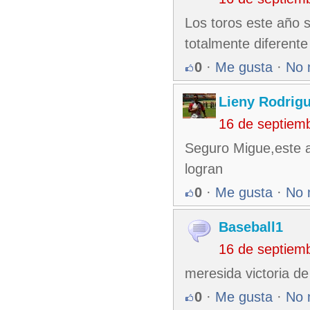
Los toros este año 
totalmente diferent
0
·
Me gusta
·
No 
Lieny Rodrig
16 de septiem
Seguro Migue,este añ
logran
0
·
Me gusta
·
No 
Baseball1
16 de septiem
meresida victoria 
0
·
Me gusta
·
No 