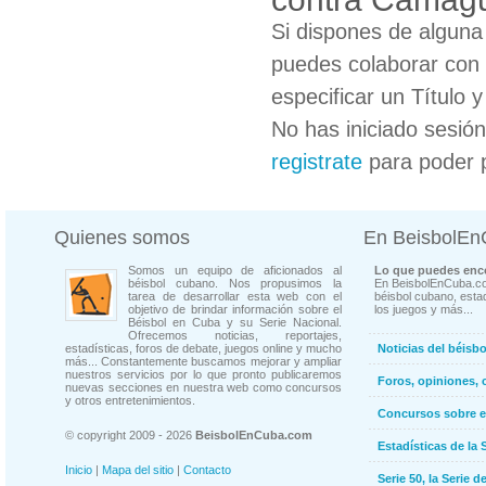
Si dispones de algun
puedes colaborar con 
especificar un Título 
No has iniciado sesió
registrate
para poder 
Quienes somos
En BeisbolE
Somos un equipo de aficionados al
Lo que puedes enco
béisbol cubano. Nos propusimos la
En BeisbolEnCuba.co
tarea de desarrollar esta web con el
béisbol cubano, estad
objetivo de brindar información sobre el
los juegos y más...
Béisbol en Cuba y su Serie Nacional.
Ofrecemos noticias, reportajes,
estadísticas, foros de debate, juegos online y mucho
Noticias del béisb
más... Constantemente buscamos mejorar y ampliar
nuestros servicios por lo que pronto publicaremos
Foros, opiniones, 
nuevas secciones en nuestra web como concursos
y otros entretenimientos.
Concursos sobre e
© copyright 2009 - 2026
BeisbolEnCuba.com
Estadísticas de la 
Inicio
|
Mapa del sitio
|
Contacto
Serie 50, la Serie d