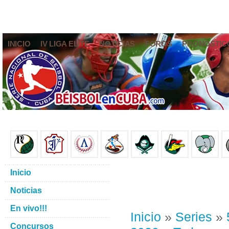
INICIO
IV LIGA ELITE
NOTICIAS
FOROS
PRONÓSTIC
Inicio
Noticias
En vivo!!!
Inicio
»
Series
»
Concursos