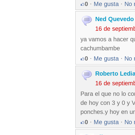
0
·
Me gusta
·
No 
Ned Quevedo
16 de septiem
ya vamos a hacer qu
cachumbambe
0
·
Me gusta
·
No 
Roberto Ledi
16 de septiem
Para el que no lo co
de hoy con 3 y 0 y V
ponches.y hoy en un 
0
·
Me gusta
·
No 