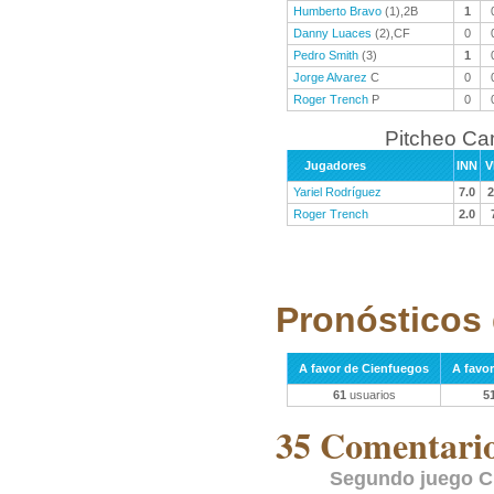
Humberto Bravo
(1),2B
1
Danny Luaces
(2),CF
0
Pedro Smith
(3)
1
Jorge Alvarez
C
0
Roger Trench
P
0
Pitcheo C
Jugadores
INN
V
Yariel Rodríguez
7.0
2
Roger Trench
2.0
Pronósticos 
A favor de Cienfuegos
A favo
61
usuarios
5
35 Comentarios
Segundo juego C