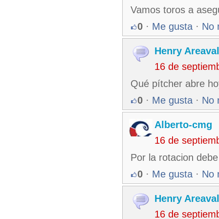
Vamos toros a asegur
0
·
Me gusta
·
No 
Henry Areaval
16 de septiem
Qué pítcher abre h
0
·
Me gusta
·
No 
Alberto-cmg
16 de septiem
Por la rotacion debe
0
·
Me gusta
·
No 
Henry Areaval
16 de septiem