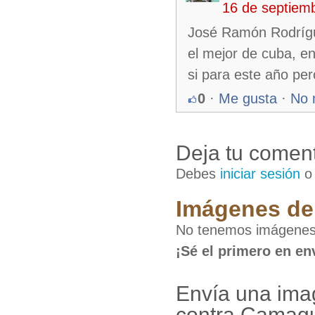
16 de septiem
José Ramón Rodrígue
el mejor de cuba, en
si para este año pe
0
·
Me gusta
·
No 
Deja tu coment
Debes
iniciar sesión
Imágenes de 
No tenemos imágenes
¡Sé el primero en en
Envía una ima
contra Camag