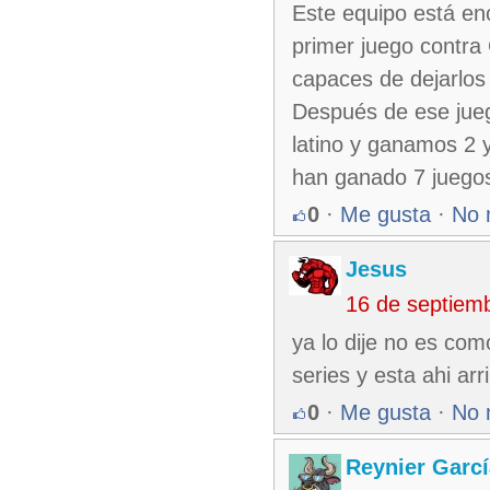
Este equipo está en
primer juego contra 
capaces de dejarlos
Después de ese jueg
latino y ganamos 2 
han ganado 7 juegos
0
·
Me gusta
·
No 
Jesus
16 de septiem
ya lo dije no es co
series y esta ahi arr
0
·
Me gusta
·
No 
Reynier Garcí