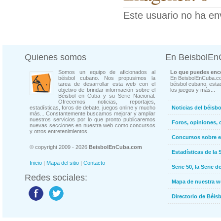
Este usuario no ha en
Quienes somos
En BeisbolE
Somos un equipo de aficionados al
Lo que puedes enco
béisbol cubano. Nos propusimos la
En BeisbolEnCuba.co
tarea de desarrollar esta web con el
béisbol cubano, estad
objetivo de brindar información sobre el
los juegos y más...
Béisbol en Cuba y su Serie Nacional.
Ofrecemos noticias, reportajes,
estadísticas, foros de debate, juegos online y mucho
Noticias del béisb
más... Constantemente buscamos mejorar y ampliar
nuestros servicios por lo que pronto publicaremos
Foros, opiniones, 
nuevas secciones en nuestra web como concursos
y otros entretenimientos.
Concursos sobre e
© copyright 2009 - 2026
BeisbolEnCuba.com
Estadísticas de la 
Inicio
|
Mapa del sitio
|
Contacto
Serie 50, la Serie d
Redes sociales:
Mapa de nuestra 
Directorio de Béi