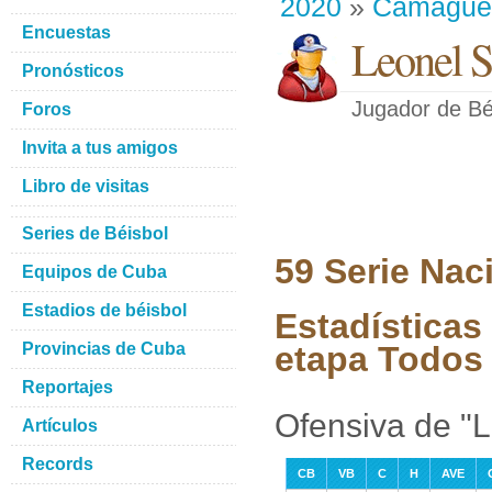
2020
»
Camague
Encuestas
Leonel S
Pronósticos
Jugador de Bé
Foros
Invita a tus amigos
Libro de visitas
Series de Béisbol
59 Serie Nac
Equipos de Cuba
Estadios de béisbol
Estadísticas
Provincias de Cuba
etapa Todos 
Reportajes
Ofensiva de "
Artículos
Records
CB
VB
C
H
AVE