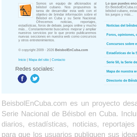
Somos un equipo de aficionados al
Lo que puedes enco
béisbol cubano. Nos propusimos la
En BeisbolEnCuba.co
tarea de desarrollar esta web con el
béisbol cubano, estad
objetivo de brindar información sobre el
los juegos y más...
Béisbol en Cuba y su Serie Nacional.
Ofrecemos noticias, reportajes,
estadísticas, foros de debate, juegos online y mucho
Noticias del béisb
más... Constantemente buscamos mejorar y ampliar
nuestros servicios por lo que pronto publicaremos
Foros, opiniones, 
nuevas secciones en nuestra web como concursos
y otros entretenimientos.
Concursos sobre e
© copyright 2009 - 2026
BeisbolEnCuba.com
Estadísticas de la 
Inicio
|
Mapa del sitio
|
Contacto
Serie 50, la Serie d
Redes sociales:
Mapa de nuestra 
Directorio de Béi
BeisbolEnCuba.com es un proyecto desarr
Serie Nacional de Béisbol en Cuba. Inclui
diarios, estadísticas, noticias, report
para que los usuarios publiquen sus ideas