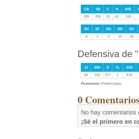
CB
VB
C
H
AVE
285
258
33
82
.318
SH
SF
DB
BB
SO
0
3
4
20
29
Defensiva de 
JJ
INN
E
TL
AVE
64
542
577
1
9.81
Posiciones:
Primera base
0 Comentarios
No hay comentarios 
¡Sé el primero en 