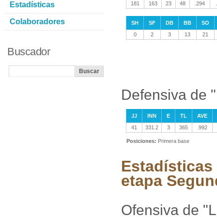
Estadísticas
181
163
23
48
.294
Colaboradores
SH
SF
DB
BB
SO
0
2
3
13
21
Buscador
Defensiva de 
JJ
INN
E
TL
AVE
41
331.2
3
365
.992
Posiciones:
Primera base
Estadísticas
etapa Segun
Ofensiva de "