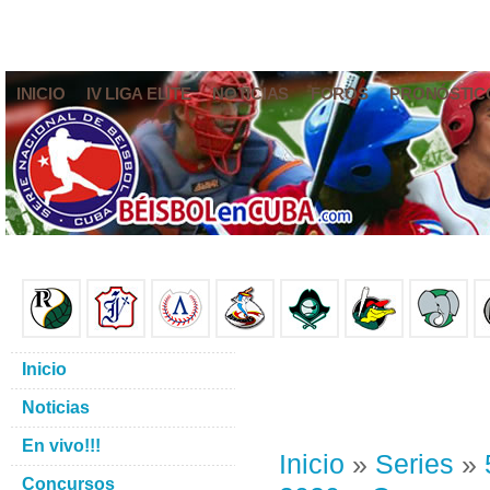
INICIO
IV LIGA ELITE
NOTICIAS
FOROS
PRONÓSTIC
Inicio
Noticias
En vivo!!!
Inicio
»
Series
»
Concursos