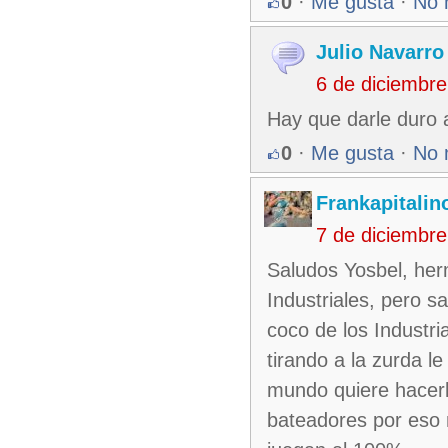
0
·
Me gusta
·
No 
Julio Navarro
6 de diciembr
Hay que darle duro a
0
·
Me gusta
·
No 
Frankapitalin
7 de diciembr
Saludos Yosbel, her
Industriales, pero s
coco de los Industri
tirando a la zurda l
mundo quiere hacerlo
bateadores por eso 