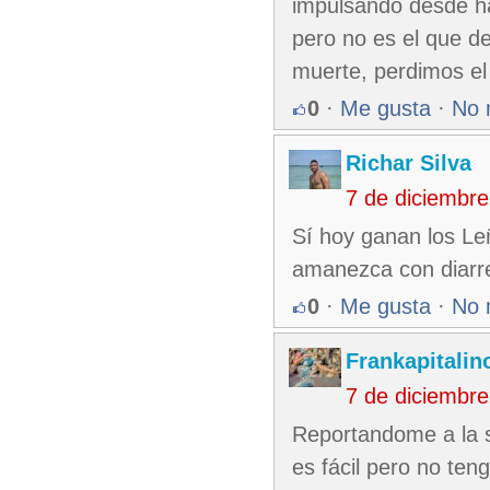
impulsando desde ha
pero no es el que d
muerte, perdimos el 
0
·
Me gusta
·
No 
Richar Silva
7 de diciembr
Sí hoy ganan los Le
amanezca con diar
0
·
Me gusta
·
No 
Frankapitalin
7 de diciembr
Reportandome a la s
es fácil pero no ten