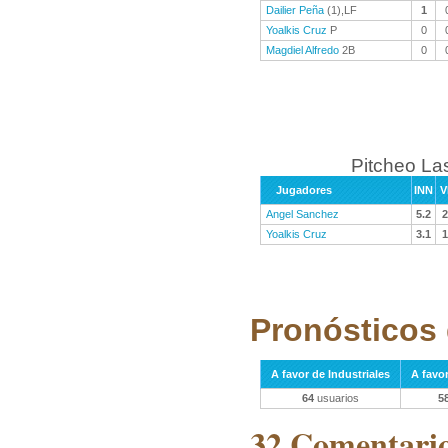
Dailier Peña
(1),LF
1
Yoalkis Cruz
P
0
Magdiel Alfredo
2B
0
Pitcheo La
Jugadores
INN
V
Angel Sanchez
5.2
2
Yoalkis Cruz
3.1
1
Pronósticos 
A favor de Industriales
A favo
64
usuarios
5
32 Comentarios