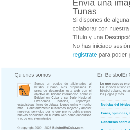
Envía una imag
Tunas
Si dispones de algun
colaborar con nuestra
Título y una Descripci
No has iniciado sesió
registrate
para poder 
Quienes somos
En BeisbolE
Somos un equipo de aficionados al
Lo que puedes enco
béisbol cubano. Nos propusimos la
En BeisbolEnCuba.co
tarea de desarrollar esta web con el
béisbol cubano, estad
objetivo de brindar información sobre el
los juegos y más...
Béisbol en Cuba y su Serie Nacional.
Ofrecemos noticias, reportajes,
estadísticas, foros de debate, juegos online y mucho
Noticias del béisb
más... Constantemente buscamos mejorar y ampliar
nuestros servicios por lo que pronto publicaremos
Foros, opiniones, 
nuevas secciones en nuestra web como concursos
y otros entretenimientos.
Concursos sobre e
© copyright 2009 - 2026
BeisbolEnCuba.com