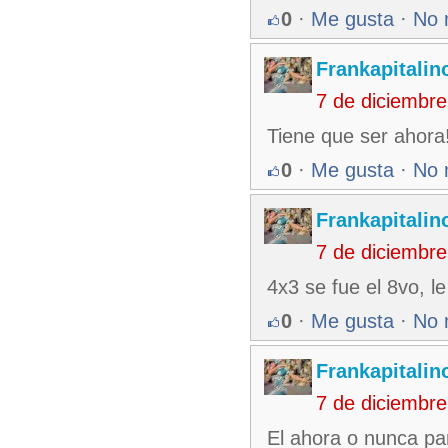
0
·
Me gusta
·
No 
Frankapitalin
7 de diciembr
Tiene que ser ahora
0
·
Me gusta
·
No 
Frankapitalin
7 de diciembr
4x3 se fue el 8vo, 
0
·
Me gusta
·
No 
Frankapitalin
7 de diciembr
El ahora o nunca par