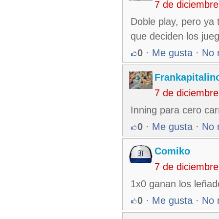
7 de diciembr
Doble play, pero ya 
que deciden los jue
0
·
Me gusta
·
No 
Frankapitalin
7 de diciembr
Inning para cero carr
0
·
Me gusta
·
No 
Comiko
7 de diciembr
1x0 ganan los leñado
0
·
Me gusta
·
No 