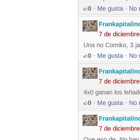
0
·
Me gusta
·
No 
Frankapitalin
7 de diciembr
Una no Comiko, 3 ja
0
·
Me gusta
·
No 
Frankapitalin
7 de diciembr
4x0 ganan los leñad
0
·
Me gusta
·
No 
Frankapitalin
7 de diciembr
Oye eso de..No hay 