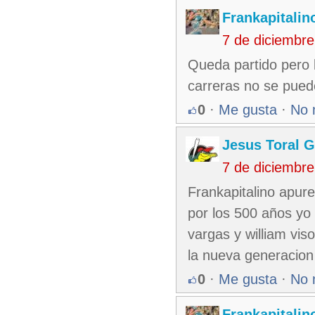
Frankapitalin
7 de diciembr
Queda partido pero 
carreras no se pued
0
·
Me gusta
·
No 
Jesus Toral G
7 de diciembr
Frankapitalino apur
por los 500 años yo
vargas y william vi
la nueva generacion 
0
·
Me gusta
·
No 
Frankapitalin