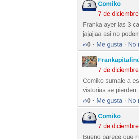
Comiko
7 de diciembr
Franka ayer las 3 c
jajajjaa asi no pode
0
·
Me gusta
·
No 
Frankapitalin
7 de diciembr
Comiko sumale a es
vistorias se pierden
0
·
Me gusta
·
No 
Comiko
7 de diciembr
Bueno parece que no 