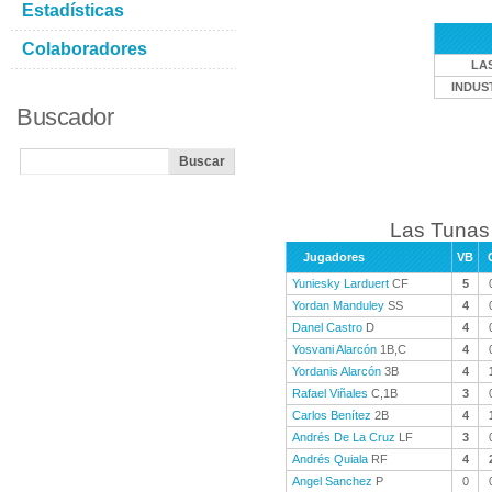
Estadísticas
Colaboradores
LA
INDUS
Buscador
Las Tunas 
Jugadores
VB
Yuniesky Larduert
CF
5
Yordan Manduley
SS
4
Danel Castro
D
4
Yosvani Alarcón
1B,C
4
Yordanis Alarcón
3B
4
Rafael Viñales
C,1B
3
Carlos Benítez
2B
4
Andrés De La Cruz
LF
3
Andrés Quiala
RF
4
Angel Sanchez
P
0