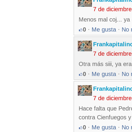
7 de diciembr
Menos mal coj... ya
0
·
Me gusta
·
No 
Frankapitalin
7 de diciembr
Otra más siii, ya er
0
·
Me gusta
·
No 
Frankapitalin
7 de diciembr
Hace falta que Pedro
contra Cienfuegos 
0
·
Me gusta
·
No 