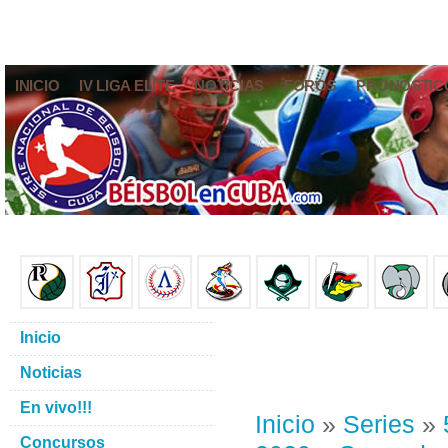
INICIO
IV LIGA ELITE
NOTICIAS
FOROS
PRONÓSTIC
Inicio
Noticias
En vivo!!!
Inicio
»
Series
»
Concursos