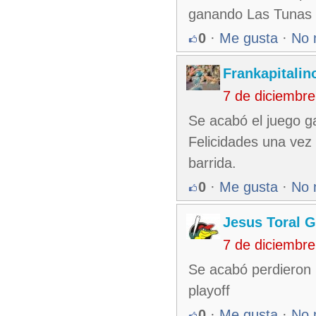
ganando Las Tunas
0
·
Me gusta
·
No 
Frankapitalin
7 de diciembr
Se acabó el juego ga
Felicidades una vez
barrida.
0
·
Me gusta
·
No 
Jesus Toral G
7 de diciembr
Se acabó perdieron 
playoff
0
·
Me gusta
·
No 