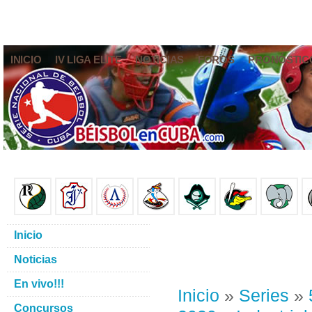
INICIO
IV LIGA ELITE
NOTICIAS
FOROS
PRONÓSTIC
Inicio
Noticias
En vivo!!!
Inicio
»
Series
»
Concursos