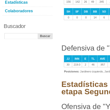
Estadísticas
156
142
26
49
.345
Colaboradores
SH
SF
DB
BB
SO
0
0
0
14
6
Buscador
Defensiva de 
JJ
INN
E
TL
AVE
30
219.0
2
46
.957
Posiciones:
Jardinero izquierdo, Jar
Estadísticas
etapa Segun
Ofensiva de "