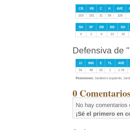
CB
VB
C
H
AVE
203
181
31
59
.326
SH
SF
DB
BB
SO
0
1
0
21
10
Defensiva de 
JJ
INN
E
TL
AVE
34
48
52
1
1.78
Posiciones:
Jardinero izquierdo, Jar
0 Comentarios
No hay comentarios 
¡Sé el primero en 