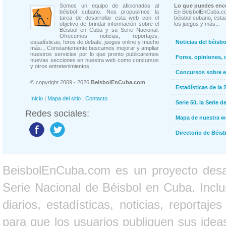
Somos un equipo de aficionados al
Lo que puedes enco
béisbol cubano. Nos propusimos la
En BeisbolEnCuba.co
tarea de desarrollar esta web con el
béisbol cubano, estad
objetivo de brindar información sobre el
los juegos y más...
Béisbol en Cuba y su Serie Nacional.
Ofrecemos noticias, reportajes,
estadísticas, foros de debate, juegos online y mucho
Noticias del béisb
más... Constantemente buscamos mejorar y ampliar
nuestros servicios por lo que pronto publicaremos
Foros, opiniones, 
nuevas secciones en nuestra web como concursos
y otros entretenimientos.
Concursos sobre e
© copyright 2009 - 2026
BeisbolEnCuba.com
Estadísticas de la 
Inicio
|
Mapa del sitio
|
Contacto
Serie 50, la Serie d
Redes sociales:
Mapa de nuestra 
Directorio de Béi
BeisbolEnCuba.com es un proyecto desarr
Serie Nacional de Béisbol en Cuba. Inclui
diarios, estadísticas, noticias, report
para que los usuarios publiquen sus ideas