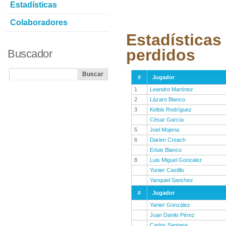
Estadísticas
Colaboradores
Estadísticas
perdidos
Buscador
#
Jugador
1
Leandro Martínez
2
Lázaro Blanco
3
Kelbis Rodríguez
César García
5
Joel Mojena
6
Darien Creach
Erluis Blanco
8
Luis Miguel Gonzalez
Yunier Castillo
Yanquiel Sanchez
#
Jugador
Yanier González
Juan Danilo Pérez
Carlos Santana