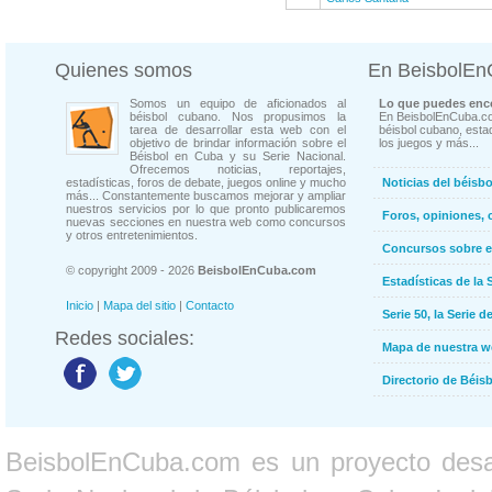
Quienes somos
En BeisbolE
Somos un equipo de aficionados al
Lo que puedes enco
béisbol cubano. Nos propusimos la
En BeisbolEnCuba.co
tarea de desarrollar esta web con el
béisbol cubano, estad
objetivo de brindar información sobre el
los juegos y más...
Béisbol en Cuba y su Serie Nacional.
Ofrecemos noticias, reportajes,
estadísticas, foros de debate, juegos online y mucho
Noticias del béisb
más... Constantemente buscamos mejorar y ampliar
nuestros servicios por lo que pronto publicaremos
Foros, opiniones, 
nuevas secciones en nuestra web como concursos
y otros entretenimientos.
Concursos sobre e
© copyright 2009 - 2026
BeisbolEnCuba.com
Estadísticas de la 
Inicio
|
Mapa del sitio
|
Contacto
Serie 50, la Serie d
Redes sociales:
Mapa de nuestra 
Directorio de Béi
BeisbolEnCuba.com es un proyecto desarr