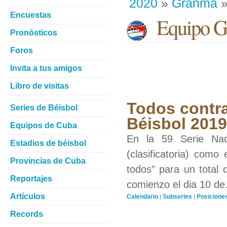
2020
»
Granma
»
Encuestas
Equipo G
Pronósticos
Foros
Invita a tus amigos
Libro de visitas
Todos contra
Series de Béisbol
Béisbol 201
Equipos de Cuba
En la 59 Serie Nac
Estadios de béisbol
(clasificatoria) como
Provincias de Cuba
todos” para un total 
Reportajes
comienzo el dia 10 de.
Artículos
Calendario
Subseries
Posicione
|
|
Records