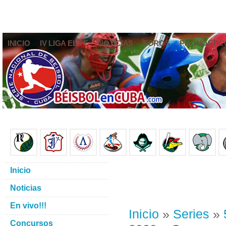
INICIO
IV LIGA ELITE
NOTICIAS
FOROS
PRONÓSTIC
Inicio
Noticias
En vivo!!!
Inicio
»
Series
»
Concursos