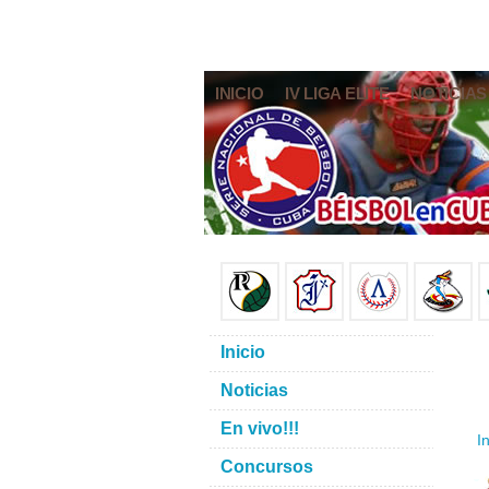
INICIO
IV LIGA ELITE
NOTICIAS
Inicio
Noticias
En vivo!!!
In
Concursos