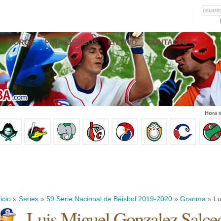
usuario
FOROS
PRONÓSTICOS
EN VIVO
CONTACTO
Hora d
icio
»
Series
»
59 Serie Nacional de Béisbol 2019-2020
»
Granma
» Lu
Luis Miguel Gonzalez Salce