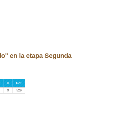
do" en la etapa Segunda
E
H
AVE
4
9
.529