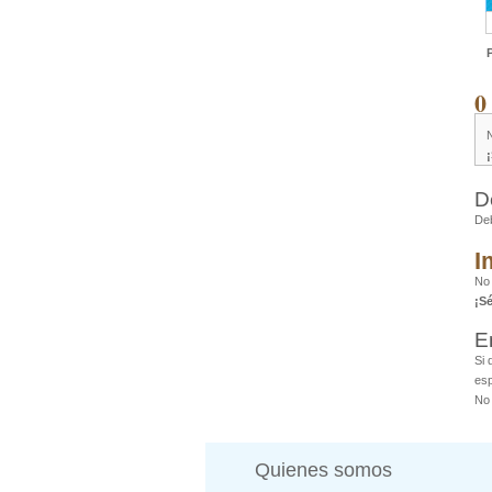
0
D
De
I
No
¡S
E
Si 
esp
No 
Quienes somos