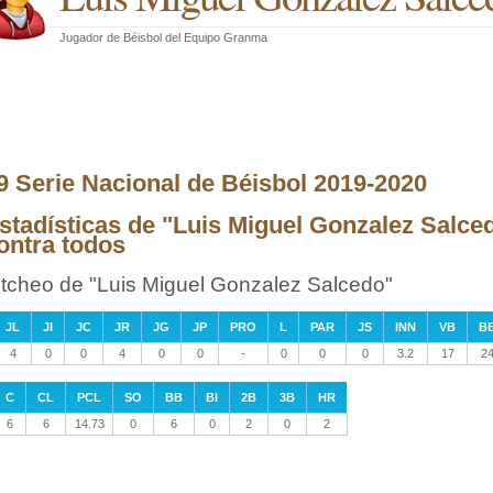
Jugador de Béisbol
del
Equipo Granma
9 Serie Nacional de Béisbol 2019-2020
stadísticas de "Luis Miguel Gonzalez Salce
ontra todos
itcheo de "Luis Miguel Gonzalez Salcedo"
JL
JI
JC
JR
JG
JP
PRO
L
PAR
JS
INN
VB
B
4
0
0
4
0
0
-
0
0
0
3.2
17
2
C
CL
PCL
SO
BB
BI
2B
3B
HR
6
6
14.73
0
6
0
2
0
2