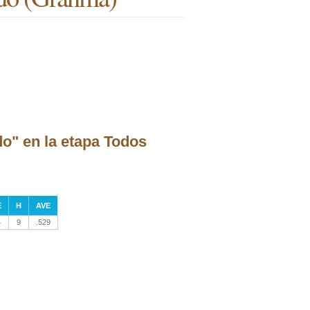
do" en la etapa Todos
E
H
AVE
4
9
.529