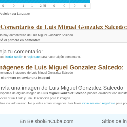
0
0
1
1
2.45
0
0
0
0
Posiciones:
Lanzador
 Comentarios de Luis Miguel Gonzalez Salcedo:
No hay comentarios de Luis Miguel Gonzalez Salcedo
¡Sé el primero en comentar!
eja tu comentario:
bes
iniciar sesión
o
registrate
para hacer algún comentario.
mágenes de Luis Miguel Gonzalez Salcedo:
 tenemos imágenes de Luis Miguel Gonzalez Salcedo
é el primero en enviar una imagen!
nvía una imagen de Luis Miguel Gonzalez Salcedo
dispones de alguna imagen de
Luis Miguel Gonzalez Salcedo
puedes colaborar con nuestr
ecificar un Título y una Descripción para la imagen.
has iniciado sesión. No puedes enviar imágenes. Por favor
inicia sesión
o
registrate
para pod
En BeisbolEnCuba.com
Sitios de i