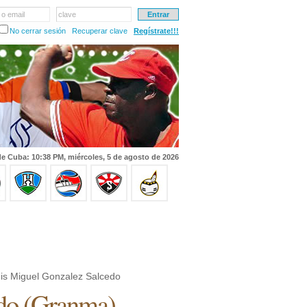
 o email
clave
No cerrar sesión
Recuperar clave
Regístrate!!!
e Cuba: 10:38 PM, miércoles, 5 de agosto de 2026
is Miguel Gonzalez Salcedo
do
(
Granma
)