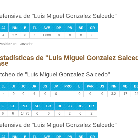
efensiva de "Luis Miguel Gonzalez Salcedo"
JJ
INN
E
TL
AVE
DP
PB
BR
CR
4
3.2
0
1
1.000
0
0
0
0
Posiciones:
Lanzador
stadísticas de "Luis Miguel Gonzalez Salce
ase
itcheo de "Luis Miguel Gonzalez Salcedo"
JL
JI
JC
JR
JG
JP
PRO
L
PAR
JS
INN
VB
B
4
0
0
4
0
0
-
0
0
0
3.2
17
2
C
CL
PCL
SO
BB
BI
2B
3B
HR
6
6
14.73
0
6
0
2
0
2
efensiva de "Luis Miguel Gonzalez Salcedo"
JJ
INN
E
TL
AVE
DP
PB
BR
CR