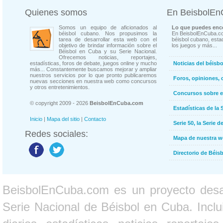
Quienes somos
En BeisbolE
Somos un equipo de aficionados al
Lo que puedes enco
béisbol cubano. Nos propusimos la
En BeisbolEnCuba.co
tarea de desarrollar esta web con el
béisbol cubano, estad
objetivo de brindar información sobre el
los juegos y más...
Béisbol en Cuba y su Serie Nacional.
Ofrecemos noticias, reportajes,
estadísticas, foros de debate, juegos online y mucho
Noticias del béisb
más... Constantemente buscamos mejorar y ampliar
nuestros servicios por lo que pronto publicaremos
Foros, opiniones, 
nuevas secciones en nuestra web como concursos
y otros entretenimientos.
Concursos sobre e
© copyright 2009 - 2026
BeisbolEnCuba.com
Estadísticas de la 
Inicio
|
Mapa del sitio
|
Contacto
Serie 50, la Serie d
Redes sociales:
Mapa de nuestra 
Directorio de Béi
BeisbolEnCuba.com es un proyecto desarr
Serie Nacional de Béisbol en Cuba. Inclui