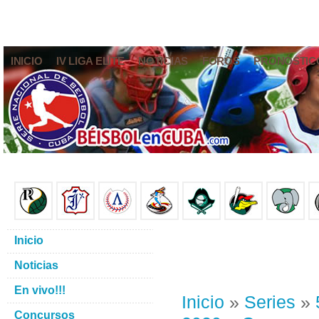
INICIO
IV LIGA ELITE
NOTICIAS
FOROS
PRONÓSTIC
Inicio
Noticias
En vivo!!!
Inicio
»
Series
»
Concursos