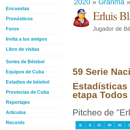
2020
»
Granma
»
Encuestas
Erluis B
Pronósticos
Jugador de Bé
Foros
Invita a tus amigos
Libro de visitas
Series de Béisbol
59 Serie Nac
Equipos de Cuba
Estadios de béisbol
Estadísticas
Provincias de Cuba
etapa Todos 
Reportajes
Pitcheo de "Er
Artículos
Records
JL
JI
JC
JR
JG
J