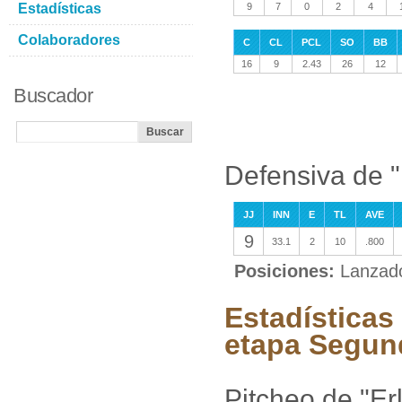
Estadísticas
9
7
0
2
4
Colaboradores
C
CL
PCL
SO
BB
16
9
2.43
26
12
Buscador
Defensiva de "
JJ
INN
E
TL
AVE
9
33.1
2
10
.800
Posiciones:
Lanzad
Estadísticas
etapa Segun
Pitcheo de "Er