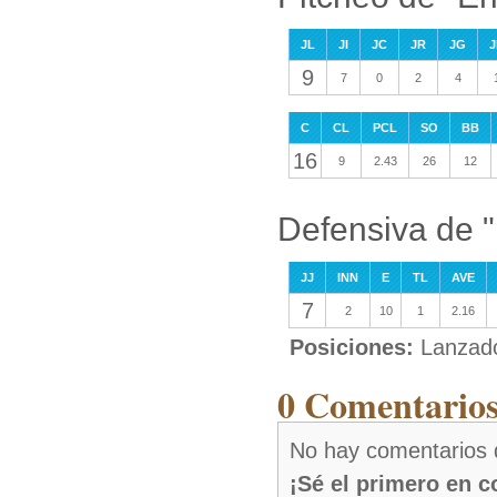
JL
JI
JC
JR
JG
J
9
7
0
2
4
C
CL
PCL
SO
BB
16
9
2.43
26
12
Defensiva de "
JJ
INN
E
TL
AVE
7
2
10
1
2.16
Posiciones:
Lanzad
0 Comentarios
No hay comentarios 
¡Sé el primero en 