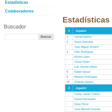
Estadísticas
Colaboradores
Estadísticas
Buscador
#
Jugador
1
Yusniel Ibáñez
2
Pavel Quesada
Juan Miguel Soriano
4
Félix Rodríguez
Richel López
Cesar Prieto
Luis Vicente Mateo
8
Edwin Vassel
9
Bárbaro Rodríguez
10
Orlando Santos
#
Jugador
Carlos Javier Chirino
Hasiel Hernandez
Dany Pérez
Jose Manuel Oramas