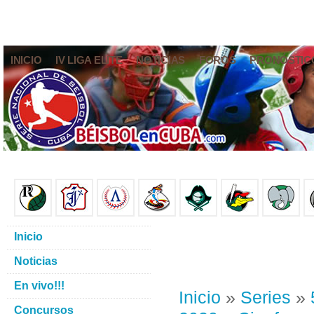
INICIO
IV LIGA ELITE
NOTICIAS
FOROS
PRONÓSTIC
Inicio
Noticias
En vivo!!!
Inicio
»
Series
»
Concursos