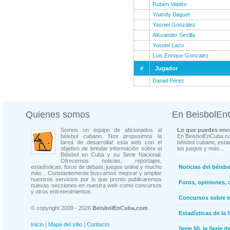
Rubén Valdés
Yoandy Baguet
Yasniel González
Alexander Sevilla
Yusniel Lazo
Luis Enrique Gonzalez
#
Jugador
Daniel Pérez
Quienes somos
En BeisbolE
Somos un equipo de aficionados al
Lo que puedes enco
béisbol cubano. Nos propusimos la
En BeisbolEnCuba.co
tarea de desarrollar esta web con el
béisbol cubano, estad
objetivo de brindar información sobre el
los juegos y más...
Béisbol en Cuba y su Serie Nacional.
Ofrecemos noticias, reportajes,
estadísticas, foros de debate, juegos online y mucho
Noticias del béisb
más... Constantemente buscamos mejorar y ampliar
nuestros servicios por lo que pronto publicaremos
Foros, opiniones, 
nuevas secciones en nuestra web como concursos
y otros entretenimientos.
Concursos sobre e
© copyright 2009 - 2026
BeisbolEnCuba.com
Estadísticas de la 
Inicio
|
Mapa del sitio
|
Contacto
Serie 50, la Serie d