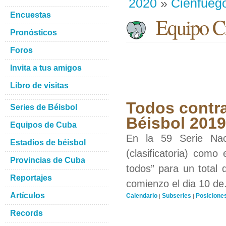
2020
»
Cienfueg
Encuestas
Equipo Ci
Pronósticos
Foros
Invita a tus amigos
Libro de visitas
Todos contra
Series de Béisbol
Béisbol 201
Equipos de Cuba
En la 59 Serie Nac
Estadios de béisbol
(clasificatoria) como
Provincias de Cuba
todos” para un total 
Reportajes
comienzo el dia 10 de.
Artículos
Calendario
Subseries
Posicione
|
|
Records