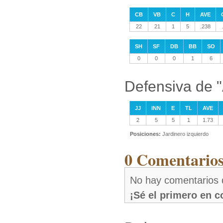
CB
VB
C
H
AVE
22
21
1
5
.238
SH
SF
DB
BB
SO
0
0
0
1
6
Defensiva de "
JJ
INN
E
TL
AVE
2
5
5
1
1.73
Posiciones:
Jardinero izquierdo
0 Comentarios
No hay comentarios d
¡Sé el primero en 