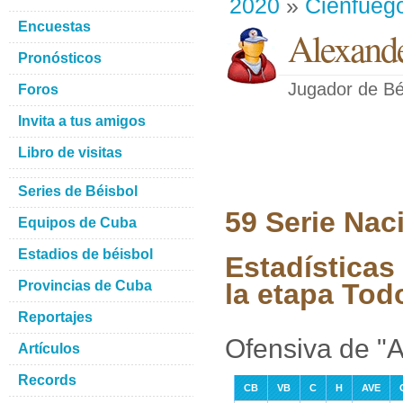
2020
»
Cienfueg
Encuestas
Alexande
Pronósticos
Jugador de Bé
Foros
Invita a tus amigos
Libro de visitas
Series de Béisbol
59 Serie Nac
Equipos de Cuba
Estadios de béisbol
Estadísticas
Provincias de Cuba
la etapa Tod
Reportajes
Ofensiva de "A
Artículos
Records
CB
VB
C
H
AVE