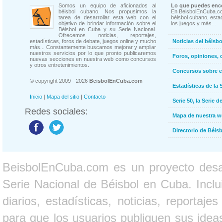
Somos un equipo de aficionados al
Lo que puedes enco
béisbol cubano. Nos propusimos la
En BeisbolEnCuba.co
tarea de desarrollar esta web con el
béisbol cubano, estad
objetivo de brindar información sobre el
los juegos y más...
Béisbol en Cuba y su Serie Nacional.
Ofrecemos noticias, reportajes,
estadísticas, foros de debate, juegos online y mucho
Noticias del béisb
más... Constantemente buscamos mejorar y ampliar
nuestros servicios por lo que pronto publicaremos
Foros, opiniones, 
nuevas secciones en nuestra web como concursos
y otros entretenimientos.
Concursos sobre e
© copyright 2009 - 2026
BeisbolEnCuba.com
Estadísticas de la 
Inicio
|
Mapa del sitio
|
Contacto
Serie 50, la Serie d
Redes sociales:
Mapa de nuestra 
Directorio de Béi
BeisbolEnCuba.com es un proyecto desarr
Serie Nacional de Béisbol en Cuba. Inclui
diarios, estadísticas, noticias, report
para que los usuarios publiquen sus ideas