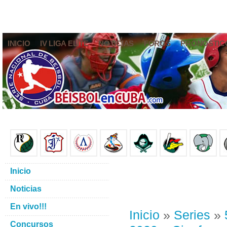
INICIO
IV LIGA ELITE
NOTICIAS
FOROS
PRONÓSTIC
Inicio
Noticias
En vivo!!!
Inicio
»
Series
»
Concursos