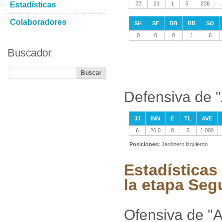
Estadísticas
22
21
1
5
.238
Colaboradores
SH
SF
DB
BB
SO
0
0
0
1
6
Buscador
Defensiva de "
JJ
INN
E
TL
AVE
6
26.0
0
5
1.000
Posiciones:
Jardinero izquierdo
Estadísticas
la etapa Seg
Ofensiva de "A