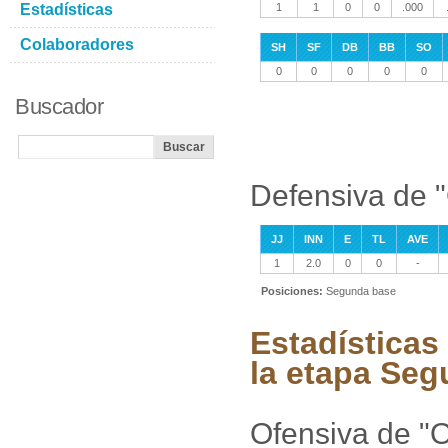
Estadísticas
1
1
0
0
.000
Colaboradores
SH
SF
DB
BB
SO
0
0
0
0
0
Buscador
Defensiva de "
JJ
INN
E
TL
AVE
1
2.0
0
0
-
Posiciones:
Segunda base
Estadísticas
la etapa Seg
Ofensiva de "O