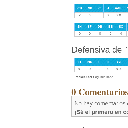
CB
VB
C
H
AVE
2
2
0
0
.000
SH
SF
DB
BB
SO
0
0
0
0
0
Defensiva de "
JJ
INN
E
TL
AVE
0
0
0
0
0.00
Posiciones:
Segunda base
0 Comentarios
No hay comentarios 
¡Sé el primero en 