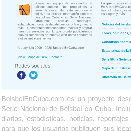
Somos un equipo de aficionados al
Lo que puedes enco
béisbol cubano. Nos propusimos la
En BeisbolEnCuba.co
tarea de desarrollar esta web con el
béisbol cubano, estad
objetivo de brindar información sobre el
los juegos y más...
Béisbol en Cuba y su Serie Nacional.
Ofrecemos noticias, reportajes,
estadísticas, foros de debate, juegos online y mucho
Noticias del béisb
más... Constantemente buscamos mejorar y ampliar
nuestros servicios por lo que pronto publicaremos
Foros, opiniones, 
nuevas secciones en nuestra web como concursos
y otros entretenimientos.
Concursos sobre e
© copyright 2009 - 2026
BeisbolEnCuba.com
Estadísticas de la 
Inicio
|
Mapa del sitio
|
Contacto
Serie 50, la Serie d
Redes sociales:
Mapa de nuestra 
Directorio de Béi
BeisbolEnCuba.com es un proyecto desarr
Serie Nacional de Béisbol en Cuba. Inclui
diarios, estadísticas, noticias, report
para que los usuarios publiquen sus ideas