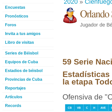
2020
»
Cienfueg
Encuestas
Orlando 
Pronósticos
Jugador de Bé
Foros
Invita a tus amigos
Libro de visitas
Series de Béisbol
59 Serie Nac
Equipos de Cuba
Estadios de béisbol
Estadísticas
Provincias de Cuba
la etapa Tod
Reportajes
Ofensiva de "O
Artículos
Records
CB
VB
C
H
AVE