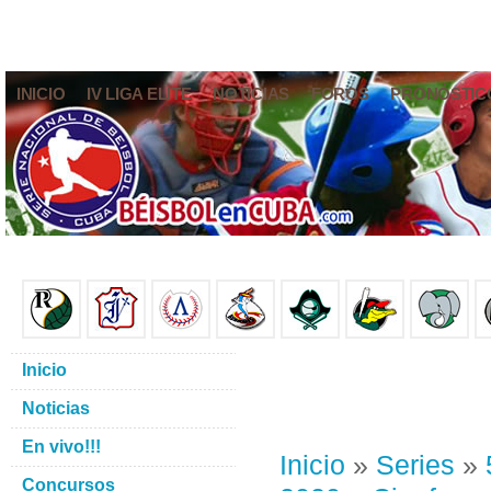
INICIO
IV LIGA ELITE
NOTICIAS
FOROS
PRONÓSTIC
Inicio
Noticias
En vivo!!!
Inicio
»
Series
»
Concursos