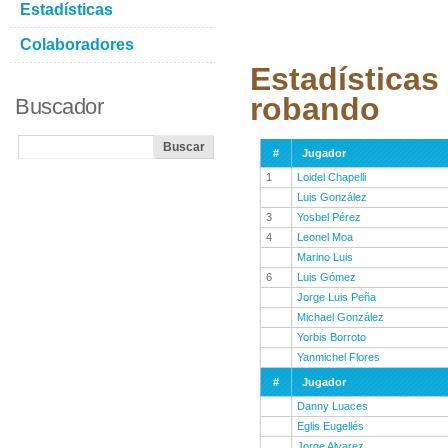
Estadísticas
Colaboradores
Estadísticas
robando
Buscador
#
Jugador
1
Loidel Chapelli
Luis González
3
Yosbel Pérez
4
Leonel Moa
Marino Luis
6
Luis Gómez
Jorge Luis Peña
Michael González
Yorbis Borroto
Yanmichel Flores
#
Jugador
Danny Luaces
Eglis Eugellés
Jorge Alvarez