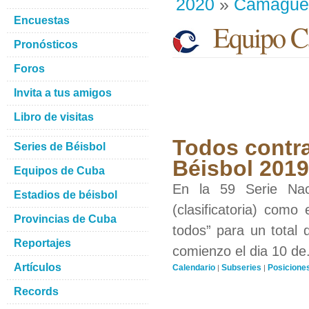
2020
»
Camague
Encuestas
Equipo C
Pronósticos
Foros
Invita a tus amigos
Libro de visitas
Todos contra
Series de Béisbol
Béisbol 201
Equipos de Cuba
En la 59 Serie Nac
Estadios de béisbol
(clasificatoria) como
Provincias de Cuba
todos” para un total 
Reportajes
comienzo el dia 10 de.
Artículos
Calendario
Subseries
Posicione
|
|
Records