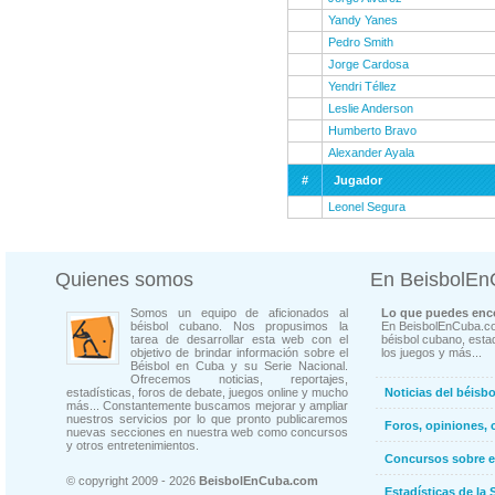
Yandy Yanes
Pedro Smith
Jorge Cardosa
Yendri Téllez
Leslie Anderson
Humberto Bravo
Alexander Ayala
#
Jugador
Leonel Segura
Quienes somos
En BeisbolE
Somos un equipo de aficionados al
Lo que puedes enco
béisbol cubano. Nos propusimos la
En BeisbolEnCuba.co
tarea de desarrollar esta web con el
béisbol cubano, estad
objetivo de brindar información sobre el
los juegos y más...
Béisbol en Cuba y su Serie Nacional.
Ofrecemos noticias, reportajes,
estadísticas, foros de debate, juegos online y mucho
Noticias del béisb
más... Constantemente buscamos mejorar y ampliar
nuestros servicios por lo que pronto publicaremos
Foros, opiniones, 
nuevas secciones en nuestra web como concursos
y otros entretenimientos.
Concursos sobre e
© copyright 2009 - 2026
BeisbolEnCuba.com
Estadísticas de la 