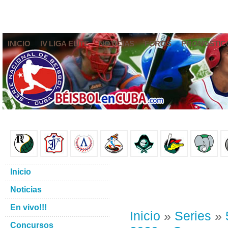
INICIO
IV LIGA ELITE
NOTICIAS
FOROS
PRONÓSTIC
Inicio
Noticias
En vivo!!!
Inicio
»
Series
»
Concursos