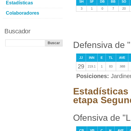
SH
SF
DB
BB
SO
Estadísticas
3
1
0
7
20
Colaboradores
Buscador
Defensiva de 
JJ
INN
E
TL
AVE
29
219.1
1
83
.988
Posiciones:
Jardine
Estadísticas
etapa Segun
Ofensiva de "
CB
VB
C
H
AVE