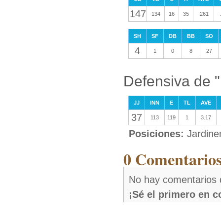
147
134
16
35
.261
SH
SF
DB
BB
SO
4
1
0
8
27
Defensiva de 
JJ
INN
E
TL
AVE
37
113
119
1
3.17
Posiciones:
Jardine
0 Comentarios
No hay comentarios
¡Sé el primero en 