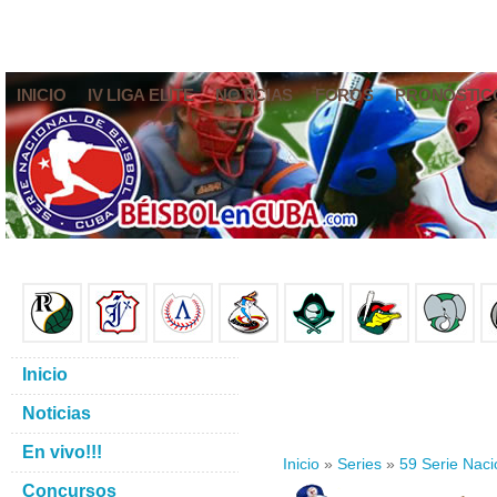
INICIO
IV LIGA ELITE
NOTICIAS
FOROS
PRONÓSTIC
Inicio
Noticias
En vivo!!!
Inicio
»
Series
»
59 Serie Naci
Concursos