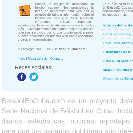
Somos un equipo de aficionados al
Lo que puedes enco
béisbol cubano. Nos propusimos la
En BeisbolEnCuba.co
tarea de desarrollar esta web con el
béisbol cubano, estad
objetivo de brindar información sobre el
los juegos y más...
Béisbol en Cuba y su Serie Nacional.
Ofrecemos noticias, reportajes,
estadísticas, foros de debate, juegos online y mucho
Noticias del béisb
más... Constantemente buscamos mejorar y ampliar
nuestros servicios por lo que pronto publicaremos
Foros, opiniones, 
nuevas secciones en nuestra web como concursos
y otros entretenimientos.
Concursos sobre e
© copyright 2009 - 2026
BeisbolEnCuba.com
Estadísticas de la 
Inicio
|
Mapa del sitio
|
Contacto
Serie 50, la Serie d
Redes sociales:
Mapa de nuestra 
Directorio de Béi
BeisbolEnCuba.com es un proyecto desarr
Serie Nacional de Béisbol en Cuba. Inclui
diarios, estadísticas, noticias, report
para que los usuarios publiquen sus ideas