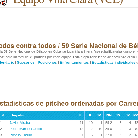
odos contra todos / 59 Serie Nacional de Bé
la 59 Serie Nacional de Béisbol en Cuba se jugará la primera fase (clasificatoria) como en
os” para un total de 45 partidos por cada equipo. Esta etapa tiene fecha de comienzo el dia 1
lendario
Subseries
Posiciones
Enfrentamientos
Estadísticas individuales
|
|
|
|
stadísticas de pitcheo ordenadas por Carre
#
Jugador
JL
JI
JR
INN
JG
JP
P
1
Javier Mirabal
11
10
1
55.2
5
4
.5
2
Pedro Manuel Castillo
12
2
10
35.0
0
3
.0
3
Robelio Carrillo
7
6
1
37.0
3
2
.6