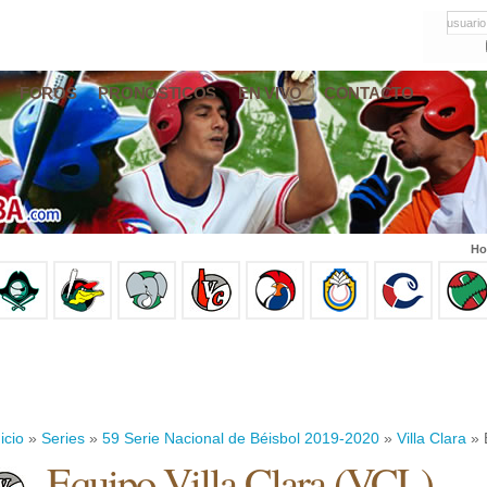
usuario
FOROS
PRONÓSTICOS
EN VIVO
CONTACTO
Ho
icio
»
Series
»
59 Serie Nacional de Béisbol 2019-2020
»
Villa Clara
» 
Equipo Villa Clara (VCL)