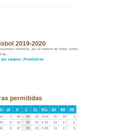
isbol 2019-2020
 ocasiones anteriores, por un sistema de “todos contra
0 de...
por equipos
Pronósticos
y
|
ras permitidas
RO
JS
H
C
CL
PCL
SO
BB
HR
56
0
60
30
28
4.53
31
34
2
00
0
42
26
25
6.43
22
17
2
00
0
47
25
22
5.35
11
17
5