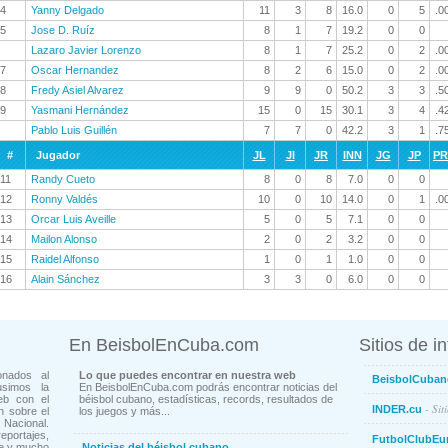
4
Yanny Delgado
11
3
8
16.0
0
5
.0
5
Jose D. Ruíz
8
1
7
19.2
0
0
Lazaro Javier Lorenzo
8
1
7
25.2
0
2
.0
7
Oscar Hernandez
8
2
6
15.0
0
2
.0
8
Fredy Asiel Alvarez
9
9
0
50.2
3
3
.5
9
Yasmani Hernández
15
0
15
30.1
3
4
.4
Pablo Luis Guillén
7
7
0
42.2
3
1
.7
#
Jugador
JL
JI
JR
INN
JG
JP
P
11
Randy Cueto
8
0
8
7.0
0
0
12
Ronny Valdés
10
0
10
14.0
0
1
.0
13
Orcar Luis Aveille
5
0
5
7.1
0
0
14
Mailon Alonso
2
0
2
3.2
0
0
15
Raidel Alfonso
1
0
1
1.0
0
0
16
Alain Sánchez
3
3
0
6.0
0
0
En BeisbolEnCuba.com
Sitios de i
onados al
Lo que puedes encontrar en nuestra web
BeisbolCuban
usimos la
En BeisbolEnCuba.com podrás encontrar noticias del
eb con el
béisbol cubano, estadísticas, records, resultados de
- Sit
INDER.cu
n sobre el
los juegos y más...
Nacional.
ortajes,
FutbolClubEu
ne y mucho
Noticias del béisbol cubano