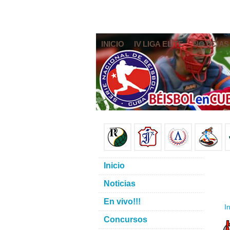
INICIO
IV LIGA ELITE
NOTICIAS
Inicio
Noticias
En vivo!!!
In
Concursos