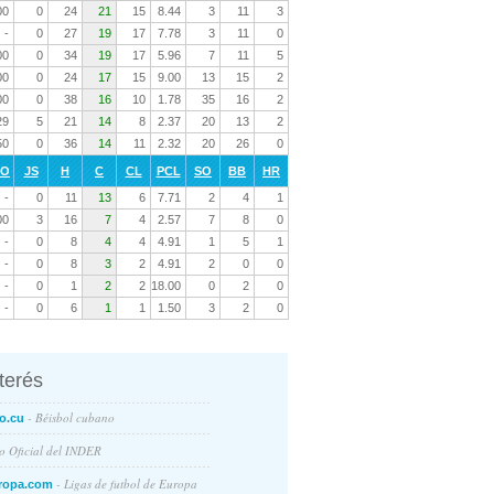
00
0
24
21
15
8.44
3
11
3
-
0
27
19
17
7.78
3
11
0
00
0
34
19
17
5.96
7
11
5
00
0
24
17
15
9.00
13
15
2
00
0
38
16
10
1.78
35
16
2
29
5
21
14
8
2.37
20
13
2
50
0
36
14
11
2.32
20
26
0
RO
JS
H
C
CL
PCL
SO
BB
HR
-
0
11
13
6
7.71
2
4
1
00
3
16
7
4
2.57
7
8
0
-
0
8
4
4
4.91
1
5
1
-
0
8
3
2
4.91
2
0
0
-
0
1
2
2
18.00
0
2
0
-
0
6
1
1
1.50
3
2
0
nterés
- Béisbol cubano
o.cu
io Oficial del INDER
- Ligas de futbol de Europa
ropa.com