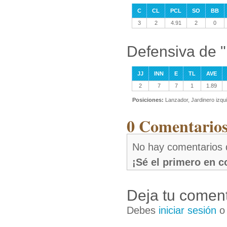
C
CL
PCL
SO
BB
3
2
4.91
2
0
Defensiva de "
JJ
INN
E
TL
AVE
2
7
7
1
1.89
Posiciones:
Lanzador, Jardinero izqu
0 Comentarios
No hay comentarios 
¡Sé el primero en 
Deja tu coment
Debes
iniciar sesión