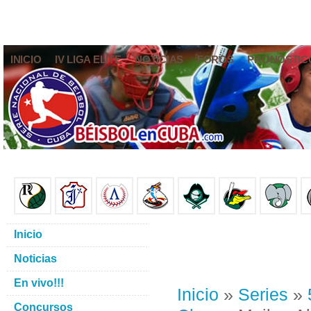
INICIO
IV LIGA ELITE
NOTICIAS
FOROS
PRONÓSTIC
Inicio
Noticias
En vivo!!!
Inicio
»
Series
»
Concursos