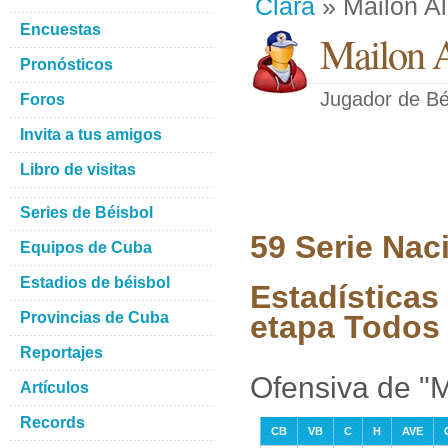
Clara
» Mailon A
Encuestas
Mailon 
Pronósticos
Jugador de Bé
Foros
Invita a tus amigos
Libro de visitas
Series de Béisbol
59 Serie Nac
Equipos de Cuba
Estadios de béisbol
Estadísticas
Provincias de Cuba
etapa Todos 
Reportajes
Ofensiva de "M
Artículos
Records
CB
VB
C
H
AVE