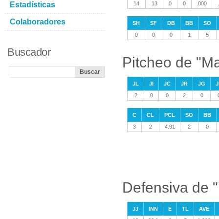
Estadísticas
14
13
0
0
.000
Colaboradores
SH
SF
DB
BB
SO
0
0
0
1
5
Buscador
Pitcheo de "Ma
JL
JI
JC
JR
JG
J
2
0
0
2
0
C
CL
PCL
SO
BB
3
2
4.91
2
0
Defensiva de "
JJ
INN
E
TL
AVE