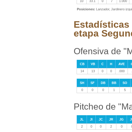
10
33.1
0
7
1.000
Posiciones:
Lanzador, Jardinero izqu
Estadísticas
etapa Segun
Ofensiva de "M
CB
VB
C
H
AVE
14
13
0
0
.000
SH
SF
DB
BB
SO
0
0
0
1
5
Pitcheo de "Ma
JL
JI
JC
JR
JG
J
2
0
0
2
0