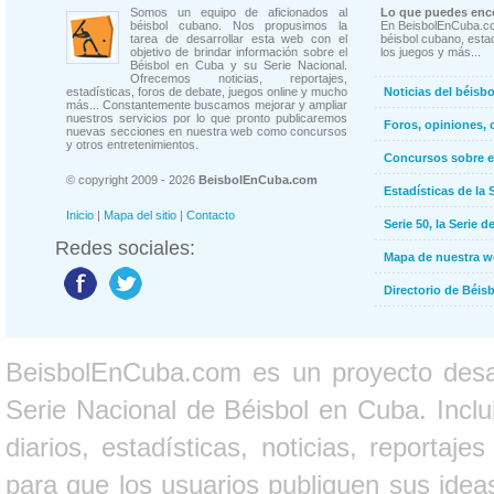
Somos un equipo de aficionados al
Lo que puedes enco
béisbol cubano. Nos propusimos la
En BeisbolEnCuba.co
tarea de desarrollar esta web con el
béisbol cubano, estad
objetivo de brindar información sobre el
los juegos y más...
Béisbol en Cuba y su Serie Nacional.
Ofrecemos noticias, reportajes,
estadísticas, foros de debate, juegos online y mucho
Noticias del béisb
más... Constantemente buscamos mejorar y ampliar
nuestros servicios por lo que pronto publicaremos
Foros, opiniones, 
nuevas secciones en nuestra web como concursos
y otros entretenimientos.
Concursos sobre e
© copyright 2009 - 2026
BeisbolEnCuba.com
Estadísticas de la 
Inicio
|
Mapa del sitio
|
Contacto
Serie 50, la Serie d
Redes sociales:
Mapa de nuestra 
Directorio de Béi
BeisbolEnCuba.com es un proyecto desarr
Serie Nacional de Béisbol en Cuba. Inclui
diarios, estadísticas, noticias, report
para que los usuarios publiquen sus ideas