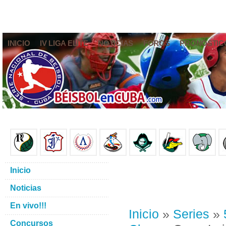
INICIO
IV LIGA ELITE
NOTICIAS
FOROS
PRONÓSTIC
Inicio
Noticias
En vivo!!!
Inicio
»
Series
»
Concursos