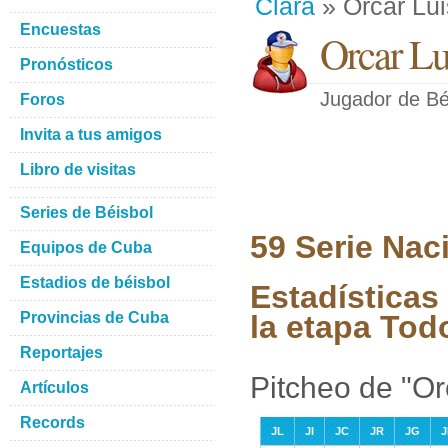
Clara
» Orcar Lui
Encuestas
Orcar Lu
Pronósticos
Jugador de Bé
Foros
Invita a tus amigos
Libro de visitas
Series de Béisbol
59 Serie Nac
Equipos de Cuba
Estadios de béisbol
Estadísticas 
Provincias de Cuba
la etapa Tod
Reportajes
Pitcheo de "Orc
Artículos
Records
JL
JI
JC
JR
JG
J