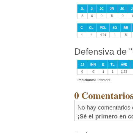
JL
JI
JC
JR
JG
J
5
0
0
5
0
C
CL
PCL
SO
BB
4
4
4.91
1
5
Defensiva de "
JJ
INN
E
TL
AVE
0
0
1
1
1.23
Posiciones:
Lanzador
0 Comentarios 
No hay comentarios d
¡Sé el primero en 