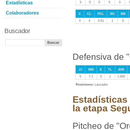
Estadísticas
5
0
0
5
0
Colaboradores
C
CL
PCL
SO
BB
4
4
4.91
1
5
Buscador
Defensiva de "
JJ
INN
E
TL
AVE
5
7.1
0
1
1.000
Posiciones:
Lanzador
Estadísticas 
la etapa Seg
Pitcheo de "Orc