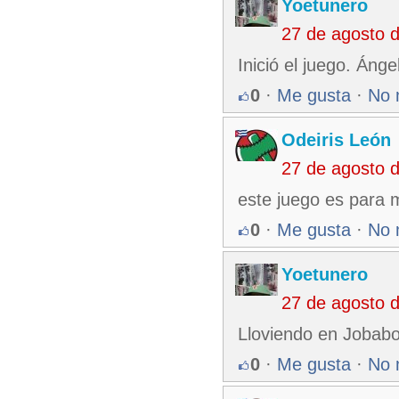
Yoetunero
27 de agosto 
Inició el juego. Áng
0
·
Me gusta
·
No 
Odeiris León
27 de agosto 
este juego es para
0
·
Me gusta
·
No 
Yoetunero
27 de agosto 
Lloviendo en Jobabo.
0
·
Me gusta
·
No 