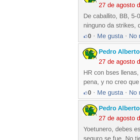
27 de agosto 
De caballito, BB, 5-
ninguno da strikes, 
0
·
Me gusta
·
No 
Pedro Alberto
27 de agosto 
HR con bses llenas,
pena, y no creo que
0
·
Me gusta
·
No 
Pedro Alberto
27 de agosto 
Yoetunero, debes es
seguro se fue. No ti