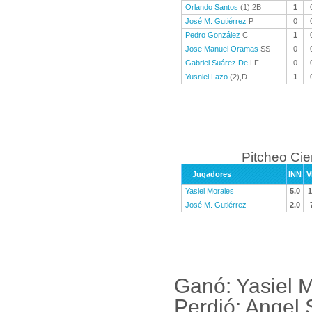
Orlando Santos
(1),2B
1
José M. Gutiérrez
P
0
Pedro González
C
1
Jose Manuel Oramas
SS
0
Gabriel Suárez De
LF
0
Yusniel Lazo
(2),D
1
Pitcheo Ci
Jugadores
INN
V
Yasiel Morales
5.0
1
José M. Gutiérrez
2.0
Ganó: Yasiel 
Perdió: Angel