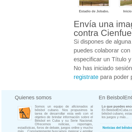
Estadio de Jobabo.
Inicio
Envía una ima
contra Cienfu
Si dispones de algun
puedes colaborar con 
especificar un Título 
No has iniciado sesió
registrate
para poder 
Quienes somos
En BeisbolE
Somos un equipo de aficionados al
Lo que puedes enco
béisbol cubano. Nos propusimos la
En BeisbolEnCuba.co
tarea de desarrollar esta web con el
béisbol cubano, estad
objetivo de brindar información sobre el
los juegos y más...
Béisbol en Cuba y su Serie Nacional.
Ofrecemos noticias, reportajes,
estadísticas, foros de debate, juegos online y mucho
Noticias del béisb
más... Constantemente buscamos mejorar y ampliar