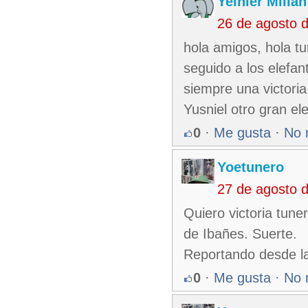
Yeinier Milia
26 de agosto 
hola amigos, hola t
seguido a los elefan
siempre una victoria
Yusniel otro gran el
0
·
Me gusta
·
No 
Yoetunero
27 de agosto 
Quiero victoria tun
de Ibañes. Suerte.
Reportando desde l
0
·
Me gusta
·
No 