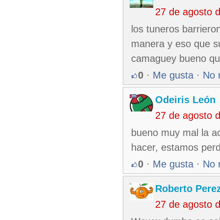
27 de agosto 
los tuneros barrier
manera y eso que s
camaguey bueno que
0
·
Me gusta
·
No 
Odeiris León
27 de agosto 
bueno muy mal la a
hacer, estamos perdi
0
·
Me gusta
·
No 
Roberto Pere
27 de agosto 