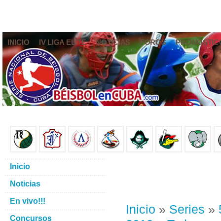
INICIO
IV LIGA ELITE
NOTICIAS
FOROS
PRONÓSTIC
Inicio
Noticias
En vivo!!!
Inicio
»
Series
»
Concursos