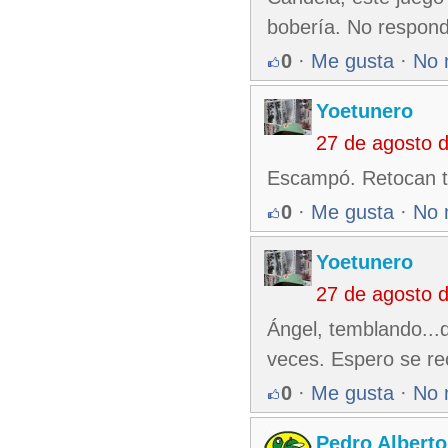
bobería. No respon
0
·
Me gusta
·
No 
Yoetunero
27 de agosto 
Escampó. Retocan t
0
·
Me gusta
·
No 
Yoetunero
27 de agosto 
Ángel, temblando...d
veces. Espero se rec
0
·
Me gusta
·
No 
Pedro Alberto