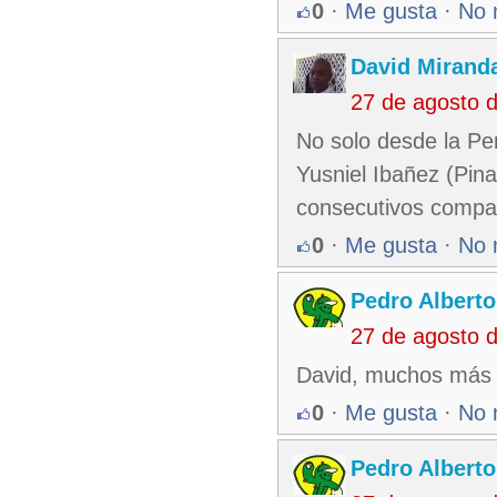
0
·
Me gusta
·
No 
David Mirand
27 de agosto 
No solo desde la Pe
Yusniel Ibañez (Pina
consecutivos compar
0
·
Me gusta
·
No 
Pedro Alberto
27 de agosto 
David, muchos más s
0
·
Me gusta
·
No 
Pedro Alberto