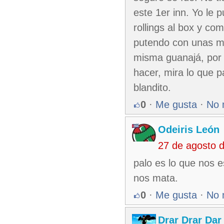
este 1er inn. Yo le 
rollings al box y c
putendo con unas mu
misma guanajá, por 
hacer, mira lo que 
blandito.
0
·
Me gusta
·
No 
Odeiris León
27 de agosto 
palo es lo que nos e
nos mata.
0
·
Me gusta
·
No 
Drar Drar Dar