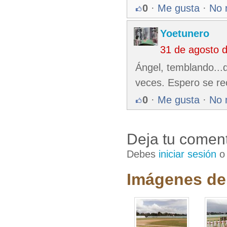
0
·
Me gusta
·
No 
Yoetunero
31 de agosto 
Ángel, temblando...d
veces. Espero se rec
0
·
Me gusta
·
No 
Deja tu coment
Debes
iniciar sesión
Imágenes de 