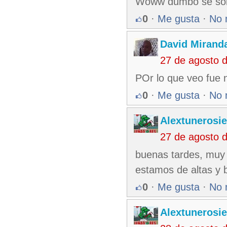
Woww dumbo se solt
0
·
Me gusta
·
No 
David Mirand
27 de agosto 
POr lo que veo fue 
0
·
Me gusta
·
No 
Alextunerosi
27 de agosto 
buenas tardes, muy 
estamos de altas y b
0
·
Me gusta
·
No 
Alextunerosi