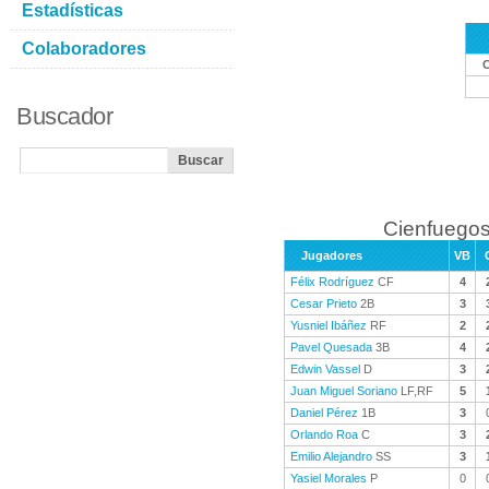
Estadísticas
Colaboradores
Buscador
Cienfuegos
Jugadores
VB
Félix Rodríguez
CF
4
Cesar Prieto
2B
3
Yusniel Ibáñez
RF
2
Pavel Quesada
3B
4
Edwin Vassel
D
3
Juan Miguel Soriano
LF,RF
5
Daniel Pérez
1B
3
Orlando Roa
C
3
Emilio Alejandro
SS
3
Yasiel Morales
P
0