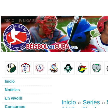
INICIO
IV LIGA ELITE
NOTICIAS
FOROS
PRONÓSTIC
Inicio
Noticias
En vivo!!!
Inicio
»
Series
»
Concursos