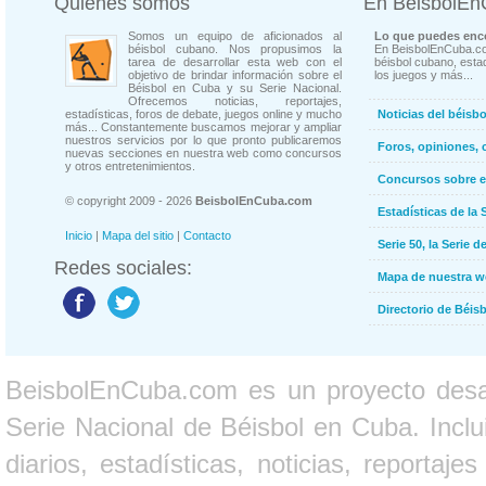
Quienes somos
En BeisbolE
Somos un equipo de aficionados al
Lo que puedes enco
béisbol cubano. Nos propusimos la
En BeisbolEnCuba.co
tarea de desarrollar esta web con el
béisbol cubano, estad
objetivo de brindar información sobre el
los juegos y más...
Béisbol en Cuba y su Serie Nacional.
Ofrecemos noticias, reportajes,
estadísticas, foros de debate, juegos online y mucho
Noticias del béisb
más... Constantemente buscamos mejorar y ampliar
nuestros servicios por lo que pronto publicaremos
Foros, opiniones, 
nuevas secciones en nuestra web como concursos
y otros entretenimientos.
Concursos sobre e
© copyright 2009 - 2026
BeisbolEnCuba.com
Estadísticas de la 
Inicio
|
Mapa del sitio
|
Contacto
Serie 50, la Serie d
Redes sociales:
Mapa de nuestra 
Directorio de Béi
BeisbolEnCuba.com es un proyecto desarr
Serie Nacional de Béisbol en Cuba. Inclui
diarios, estadísticas, noticias, report