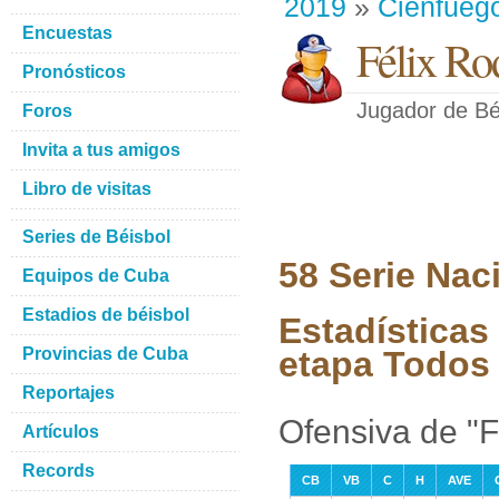
2019
»
Cienfueg
Encuestas
Félix Ro
Pronósticos
Jugador de Bé
Foros
Invita a tus amigos
Libro de visitas
Series de Béisbol
58 Serie Nac
Equipos de Cuba
Estadios de béisbol
Estadísticas
Provincias de Cuba
etapa Todos 
Reportajes
Ofensiva de "F
Artículos
Records
CB
VB
C
H
AVE