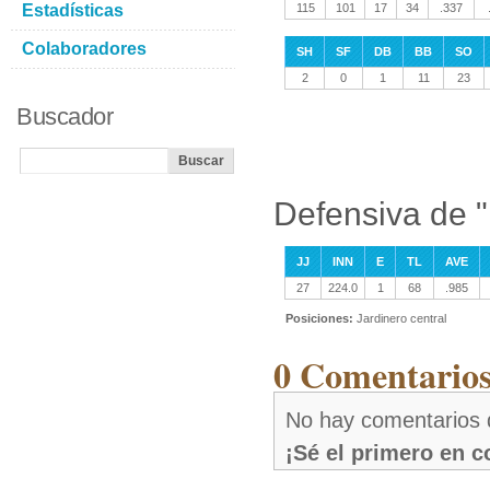
Estadísticas
115
101
17
34
.337
Colaboradores
SH
SF
DB
BB
SO
2
0
1
11
23
Buscador
Defensiva de "
JJ
INN
E
TL
AVE
27
224.0
1
68
.985
Posiciones:
Jardinero central
0 Comentarios
No hay comentarios 
¡Sé el primero en 