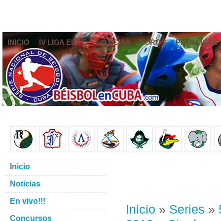
INICIO
IV LIGA ELITE
NOTICIAS
FOROS
PRONÓSTIC
Inicio
Noticias
En vivo!!!
Inicio
»
Series
»
Concursos