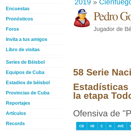
2019
»
Cienfueg
Encuestas
Pedro G
Pronósticos
Jugador de Bé
Foros
Invita a tus amigos
Libro de visitas
Series de Béisbol
58 Serie Nac
Equipos de Cuba
Estadios de béisbol
Estadísticas
Provincias de Cuba
la etapa Tod
Reportajes
Ofensiva de "
Artículos
Records
CB
VB
C
H
AVE