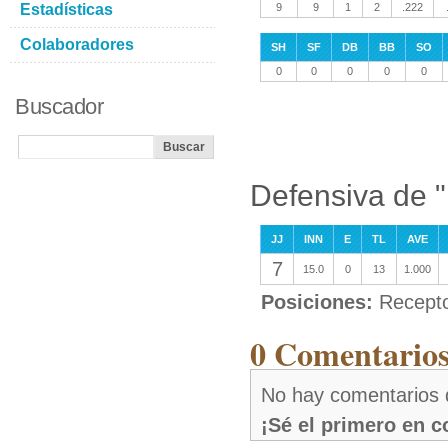
Estadísticas
9
9
1
2
.222
Colaboradores
SH
SF
DB
BB
SO
0
0
0
0
0
Buscador
Defensiva de 
JJ
INN
E
TL
AVE
7
15.0
0
13
1.000
Posiciones:
Recepto
0 Comentarios
No hay comentarios
¡Sé el primero en 