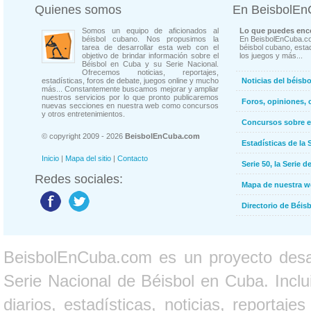
Quienes somos
En BeisbolE
Somos un equipo de aficionados al
Lo que puedes enco
béisbol cubano. Nos propusimos la
En BeisbolEnCuba.co
tarea de desarrollar esta web con el
béisbol cubano, estad
objetivo de brindar información sobre el
los juegos y más...
Béisbol en Cuba y su Serie Nacional.
Ofrecemos noticias, reportajes,
estadísticas, foros de debate, juegos online y mucho
Noticias del béisb
más... Constantemente buscamos mejorar y ampliar
nuestros servicios por lo que pronto publicaremos
Foros, opiniones, 
nuevas secciones en nuestra web como concursos
y otros entretenimientos.
Concursos sobre e
© copyright 2009 - 2026
BeisbolEnCuba.com
Estadísticas de la 
Inicio
|
Mapa del sitio
|
Contacto
Serie 50, la Serie d
Redes sociales:
Mapa de nuestra 
Directorio de Béi
BeisbolEnCuba.com es un proyecto desarr
Serie Nacional de Béisbol en Cuba. Inclui
diarios, estadísticas, noticias, report