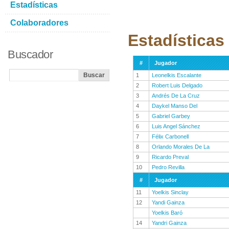
Estadísticas
Colaboradores
Estadísticas
Buscador
#
Jugador
1
Leonelkis Escalante
2
Robert Luis Delgado
3
Andrés De La Cruz
4
Daykel Manso Del
5
Gabriel Garbey
6
Luis Angel Sánchez
7
Félix Carbonell
8
Orlando Morales De La
9
Ricardo Preval
10
Pedro Revilla
#
Jugador
11
Yoelkis Sinclay
12
Yandi Gainza
Yoelkis Baró
14
Yandri Gainza