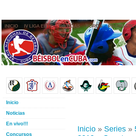
INICIO
IV LIGA ELITE
NOTICIAS
FOROS
PRONÓSTIC
Inicio
Noticias
En vivo!!!
Inicio
»
Series
»
Concursos