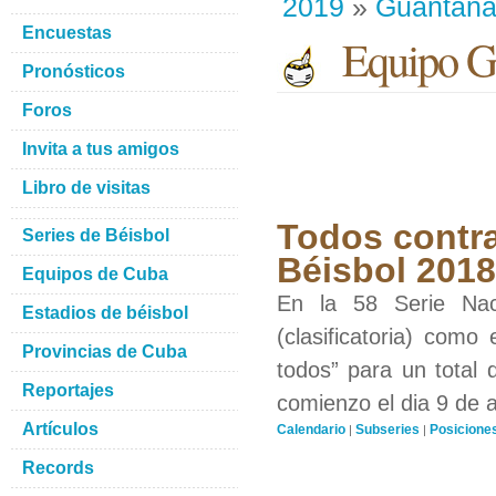
2019
»
Guantan
Encuestas
Equipo G
Pronósticos
Foros
Invita a tus amigos
Libro de visitas
Todos contra
Series de Béisbol
Béisbol 201
Equipos de Cuba
En la 58 Serie Nac
Estadios de béisbol
(clasificatoria) como
Provincias de Cuba
todos” para un total 
Reportajes
comienzo el dia 9 de 
Artículos
Calendario
Subseries
Posicione
|
|
Records