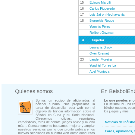
15
Eulogio Marcilli
16
Carlos Figueredo
17
Luis Jairon Hechavarria
18
Biorgelvis Roque
Yoennis Pérez
Roilbert Guzman
#
Jugador
Leovarlis Brook
Over Cremet
23
Lander Moreira
Yondriel Torres La
Abel Montoya
Quienes somos
En BeisbolE
Somos un equipo de aficionados al
Lo que puedes enco
béisbol cubano. Nos propusimos la
En BeisbolEnCuba.co
tarea de desarrollar esta web con el
béisbol cubano, estad
objetivo de brindar información sobre el
los juegos y más...
Béisbol en Cuba y su Serie Nacional.
Ofrecemos noticias, reportajes,
estadísticas, foros de debate, juegos online y mucho
Noticias del béisb
más... Constantemente buscamos mejorar y ampliar
nuestros servicios por lo que pronto publicaremos
Foros, opiniones, 
nuevas secciones en nuestra web como concursos