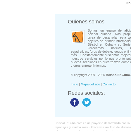
No 
Quienes somos
Somos un equipo de afici
béisbol cubano. Nos prop
tarea de desarrollar esta w
objetivo de brindar informació
Béisbol en Cuba y su Serie 
Ofrecemos noticias, rep
estadísticas, foros de debate, juegos onli
más... Constantemente buscamos mejorar
nuestros servicios por lo que pronto pu
nuevas secciones en nuestra web como 
y otros entretenimientos.
© copyright 2009 - 2026
BeisbolEnCuba
Inicio
|
Mapa del sitio
|
Contacto
Redes sociales:
BeisbolEnCuba.com es un proyecto desarrollado con la ide
reportajes y mucho más. Ofrecemos un foro de discusión