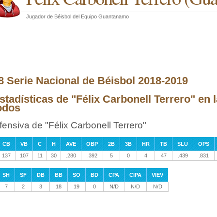
Jugador de Béisbol
del
Equipo Guantanamo
8 Serie Nacional de Béisbol 2018-2019
stadísticas de "Félix Carbonell Terrero" en 
odos
fensiva de "Félix Carbonell Terrero"
CB
VB
C
H
AVE
OBP
2B
3B
HR
TB
SLU
OPS
137
107
11
30
.280
.392
5
0
4
47
.439
.831
SH
SF
DB
BB
SO
BD
CPA
CIPA
VIEV
7
2
3
18
19
0
N/D
N/D
N/D