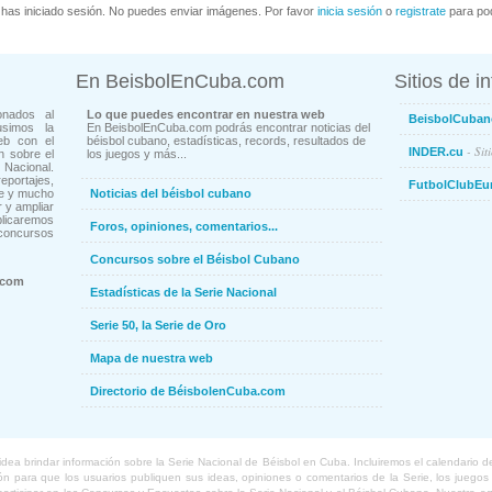
has iniciado sesión. No puedes enviar imágenes. Por favor
inicia sesión
o
registrate
para pod
En BeisbolEnCuba.com
Sitios de i
onados al
Lo que puedes encontrar en nuestra web
BeisbolCuban
usimos la
En BeisbolEnCuba.com podrás encontrar noticias del
eb con el
béisbol cubano, estadísticas, records, resultados de
- Sit
INDER.cu
n sobre el
los juegos y más...
Nacional.
ortajes,
FutbolClubEu
ne y mucho
Noticias del béisbol cubano
 y ampliar
blicaremos
Foros, opiniones, comentarios...
concursos
Concursos sobre el Béisbol Cubano
.com
Estadísticas de la Serie Nacional
Serie 50, la Serie de Oro
Mapa de nuestra web
Directorio de BéisbolenCuba.com
a brindar información sobre la Serie Nacional de Béisbol en Cuba. Incluiremos el calendario de lo
 para que los usuarios publiquen sus ideas, opiniones o comentarios de la Serie, los juegos o