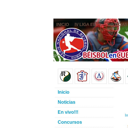
INICIO
IV LIGA ELITE
NOTICIAS
Inicio
Noticias
En vivo!!!
In
Concursos