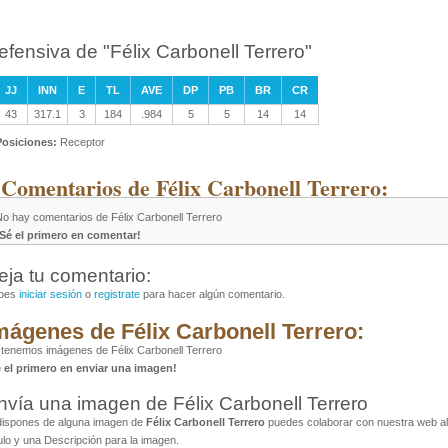
efensiva de "Félix Carbonell Terrero"
JJ
INN
E
TL
AVE
DP
PB
BR
CR
43
317.1
3
184
.984
5
5
14
14
Posiciones:
Receptor
 Comentarios de Félix Carbonell Terrero:
No hay comentarios de Félix Carbonell Terrero
¡Sé el primero en comentar!
eja tu comentario:
bes
iniciar sesión
o
registrate
para hacer algún comentario.
mágenes de Félix Carbonell Terrero:
tenemos imágenes de Félix Carbonell Terrero
é el primero en enviar una imagen!
nvía una imagen de Félix Carbonell Terrero
dispones de alguna imagen de
Félix Carbonell Terrero
puedes colaborar con nuestra web al 
ulo y una Descripción para la imagen.