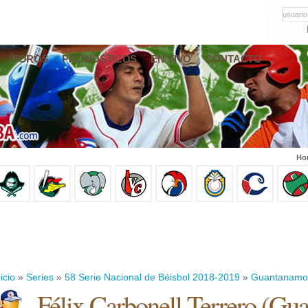
usuario
FOROS
PRONÓSTICOS
EN VIVO
CONTACTO
Hor
icio
»
Series
»
58 Serie Nacional de Béisbol 2018-2019
»
Guantanamo
Félix Carbonell Terrero
(
Gua