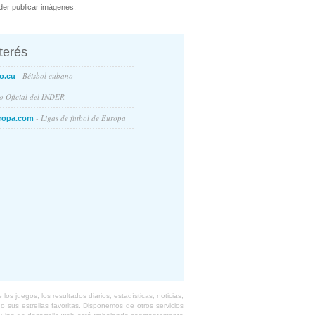
er publicar imágenes.
nterés
- Béisbol cubano
o.cu
io Oficial del INDER
- Ligas de futbol de Europa
ropa.com
s juegos, los resultados diarios, estadísticas, noticias,
 sus estrellas favoritas. Disponemos de otros servicios