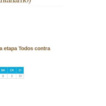
la etapa Todos contra
BR
CR
CI
0
2
13