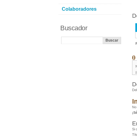
Colaboradores
D
Buscador
0
D
De
I
No 
¡S
E
Si 
Tít