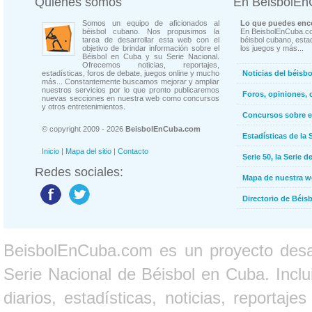
Quienes somos
En BeisbolE
Somos un equipo de aficionados al
Lo que puedes enco
béisbol cubano. Nos propusimos la
En BeisbolEnCuba.co
tarea de desarrollar esta web con el
béisbol cubano, estad
objetivo de brindar información sobre el
los juegos y más...
Béisbol en Cuba y su Serie Nacional.
Ofrecemos noticias, reportajes,
estadísticas, foros de debate, juegos online y mucho
Noticias del béisb
más... Constantemente buscamos mejorar y ampliar
nuestros servicios por lo que pronto publicaremos
Foros, opiniones, 
nuevas secciones en nuestra web como concursos
y otros entretenimientos.
Concursos sobre e
© copyright 2009 - 2026
BeisbolEnCuba.com
Estadísticas de la 
Inicio
|
Mapa del sitio
|
Contacto
Serie 50, la Serie d
Redes sociales:
Mapa de nuestra 
Directorio de Béi
BeisbolEnCuba.com es un proyecto desarr
Serie Nacional de Béisbol en Cuba. Inclui
diarios, estadísticas, noticias, report