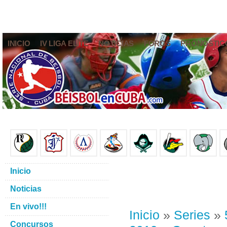
INICIO
IV LIGA ELITE
NOTICIAS
FOROS
PRONÓSTIC
Inicio
Noticias
En vivo!!!
Inicio
»
Series
»
Concursos