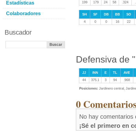
Estadísticas
199
179
24
58
.324
Colaboradores
SH
SF
DB
BB
SO
4
0
0
16
22
Buscador
Defensiva de "
JJ
INN
E
TL
AVE
44
375.1
3
94
.968
Posiciones:
Jardinero central, Jardi
0 Comentarios
No hay comentarios 
¡Sé el primero en 