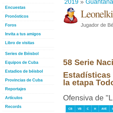
2019
»
Guantan
Encuestas
Leonelki
Pronósticos
Jugador de Bé
Foros
Invita a tus amigos
Libro de visitas
Series de Béisbol
58 Serie Nac
Equipos de Cuba
Estadios de béisbol
Estadísticas
Provincias de Cuba
la etapa Tod
Reportajes
Ofensiva de "L
Artículos
Records
CB
VB
C
H
AVE