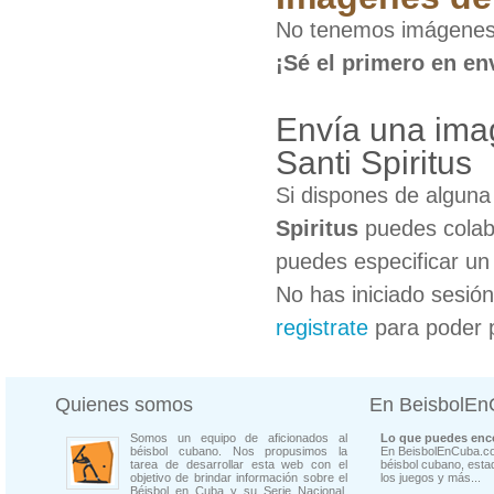
No tenemos imágenes 
¡Sé el primero en en
Envía una ima
Santi Spiritus
Si dispones de algun
Spiritus
puedes colabo
puedes especificar un 
No has iniciado sesió
registrate
para poder 
Quienes somos
En BeisbolE
Somos un equipo de aficionados al
Lo que puedes enco
béisbol cubano. Nos propusimos la
En BeisbolEnCuba.co
tarea de desarrollar esta web con el
béisbol cubano, estad
objetivo de brindar información sobre el
los juegos y más...
Béisbol en Cuba y su Serie Nacional.