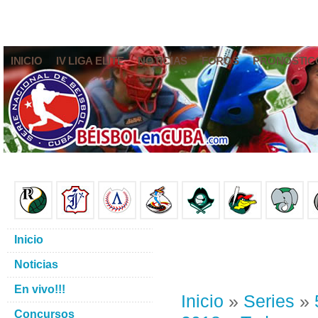
INICIO
IV LIGA ELITE
NOTICIAS
FOROS
PRONÓSTIC
Inicio
Noticias
En vivo!!!
Inicio
»
Series
»
Concursos