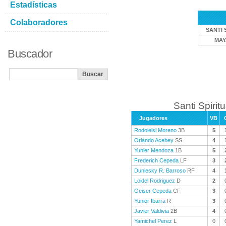
Estadísticas
Colaboradores
SANTI 
MAY
Buscador
Santi Spiritu
Jugadores
VB
Rodoleisi Moreno
3B
5
Orlando Acebey
SS
4
Yunier Mendoza
1B
5
Frederich Cepeda
LF
3
Duniesky R. Barroso
RF
4
Loidel Rodriguez
D
2
Geiser Cepeda
CF
3
Yunior Ibarra
R
3
Javier Valdivia
2B
4
Yamichel Perez
L
0