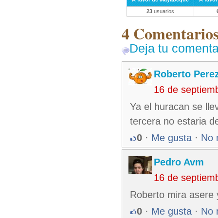
23
usuarios
4 Comentarios 
Deja tu comenta
Roberto Pere
16 de septiem
Ya el huracan se lle
tercera no estaria d
0
·
Me gusta
·
No 
Pedro Avm
16 de septiem
Roberto mira asere y
0
·
Me gusta
·
No 