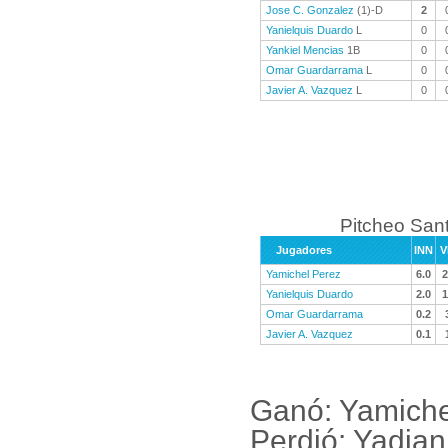
Jose C. Gonzalez
(1)-D
2
Yanielquis Duardo
L
0
Yankiel Mencias
1B
0
Omar Guardarrama
L
0
Javier A. Vazquez
L
0
Pitcheo Sant
Jugadores
INN
V
Yamichel Perez
6.0
2
Yanielquis Duardo
2.0
1
Omar Guardarrama
0.2
Javier A. Vazquez
0.1
Ganó: Yamiche
Perdió: Yadian