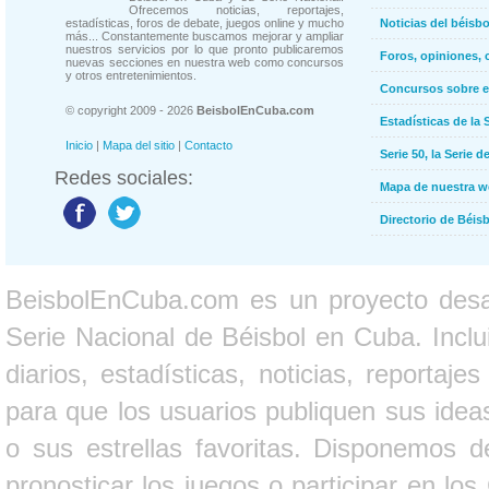
Ofrecemos noticias, reportajes,
estadísticas, foros de debate, juegos online y mucho
Noticias del béisb
más... Constantemente buscamos mejorar y ampliar
nuestros servicios por lo que pronto publicaremos
Foros, opiniones, 
nuevas secciones en nuestra web como concursos
y otros entretenimientos.
Concursos sobre e
© copyright 2009 - 2026
BeisbolEnCuba.com
Estadísticas de la 
Inicio
|
Mapa del sitio
|
Contacto
Serie 50, la Serie d
Redes sociales:
Mapa de nuestra 
Directorio de Béi
BeisbolEnCuba.com es un proyecto desarr
Serie Nacional de Béisbol en Cuba. Inclui
diarios, estadísticas, noticias, report
para que los usuarios publiquen sus ideas
o sus estrellas favoritas. Disponemos d
pronosticar los juegos o participar en lo