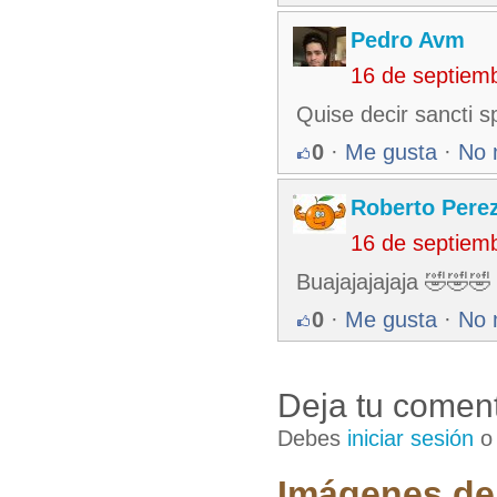
Pedro Avm
16 de septiem
Quise decir sancti sp
0
·
Me gusta
·
No 
Roberto Pere
16 de septiem
Buajajajajaja 🤣🤣🤣
0
·
Me gusta
·
No 
Deja tu coment
Debes
iniciar sesión
Imágenes de 