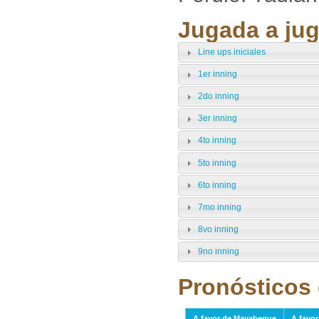
Jugada a jug
Line ups iniciales
1er inning
2do inning
3er inning
4to inning
5to inning
6to inning
7mo inning
8vo inning
9no inning
Pronósticos 
A favor de Mayabeque
A favor