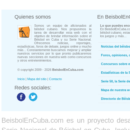
Quienes somos
En BeisbolE
Somos un equipo de aficionados al
Lo que puedes enco
béisbol cubano. Nos propusimos la
En BeisbolEnCuba.co
tarea de desarrollar esta web con el
béisbol cubano, estad
objetivo de brindar información sobre el
los juegos y más...
Béisbol en Cuba y su Serie Nacional.
Ofrecemos noticias, reportajes,
estadísticas, foros de debate, juegos online y mucho
Noticias del béisb
más... Constantemente buscamos mejorar y ampliar
nuestros servicios por lo que pronto publicaremos
Foros, opiniones, 
nuevas secciones en nuestra web como concursos
y otros entretenimientos.
Concursos sobre e
© copyright 2009 - 2026
BeisbolEnCuba.com
Estadísticas de la 
Inicio
|
Mapa del sitio
|
Contacto
Serie 50, la Serie d
Redes sociales:
Mapa de nuestra 
Directorio de Béi
BeisbolEnCuba.com es un proyecto desarr