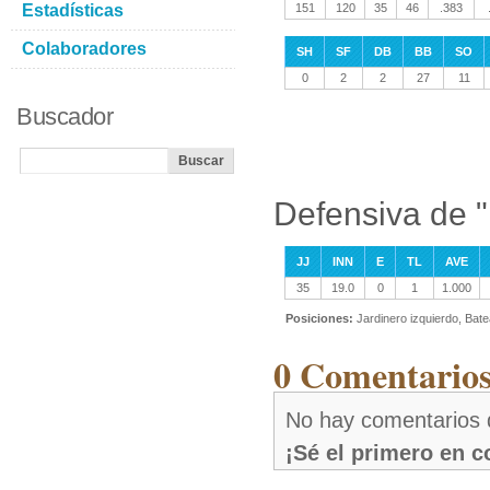
Estadísticas
151
120
35
46
.383
Colaboradores
SH
SF
DB
BB
SO
0
2
2
27
11
Buscador
Defensiva de 
JJ
INN
E
TL
AVE
35
19.0
0
1
1.000
Posiciones:
Jardinero izquierdo, Bat
0 Comentarios
No hay comentarios 
¡Sé el primero en 