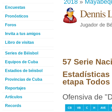
2018
»
Mayabeq
Encuestas
Dennis L
Pronósticos
Jugador de Bé
Foros
Invita a tus amigos
Libro de visitas
Series de Béisbol
57 Serie Nac
Equipos de Cuba
Estadios de béisbol
Estadísticas
Provincias de Cuba
etapa Todos 
Reportajes
Ofensiva de "
Artículos
Records
CB
VB
C
H
AVE