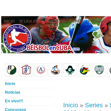
INICIO
IV LIGA ELITE
NOTICIAS
FOROS
PRONÓSTIC
Inicio
Noticias
En vivo!!!
Inicio
»
Series
»
Concursos