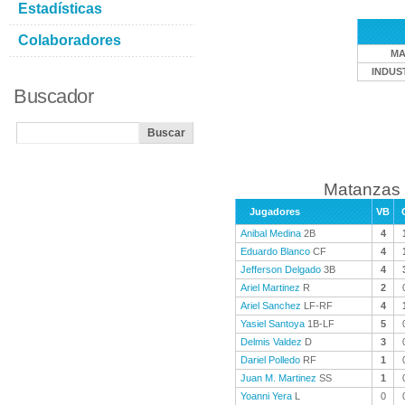
Estadísticas
Colaboradores
MA
INDUS
Buscador
Matanzas 
Jugadores
VB
Anibal Medina
2B
4
Eduardo Blanco
CF
4
Jefferson Delgado
3B
4
Ariel Martinez
R
2
Ariel Sanchez
LF-RF
4
Yasiel Santoya
1B-LF
5
Delmis Valdez
D
3
Dariel Polledo
RF
1
Juan M. Martinez
SS
1
Yoanni Yera
L
0