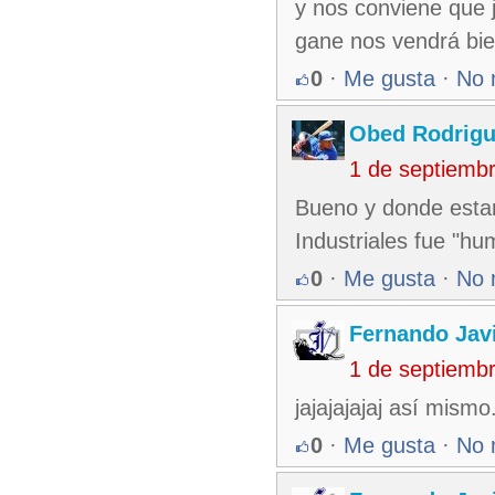
y nos conviene que 
gane nos vendrá bie
0
·
Me gusta
·
No 
Obed Rodrig
1 de septiemb
Bueno y donde estan
Industriales fue "hu
0
·
Me gusta
·
No 
Fernando Jav
1 de septiemb
jajajajajaj así mismo
0
·
Me gusta
·
No 