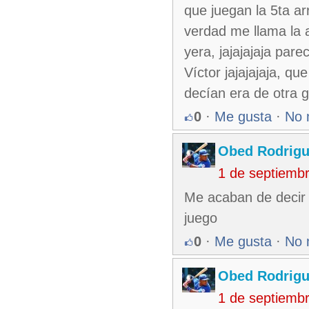
que juegan la 5ta ar
verdad me llama la 
yera, jajajajaja par
Víctor jajajajaja, q
decían era de otra g
0
·
Me gusta
·
No 
Obed Rodrig
1 de septiemb
Me acaban de decir 
juego
0
·
Me gusta
·
No 
Obed Rodrig
1 de septiemb