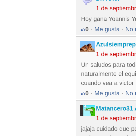
1 de septiemb
Hoy gana Yoannis Yer
0
·
Me gusta
·
No 
Azulsiempre
1 de septiemb
Un saludos para tod
naturalmente el equ
cuando vea a victor
0
·
Me gusta
·
No 
Matancero31 
1 de septiemb
jajaja cuidado que 