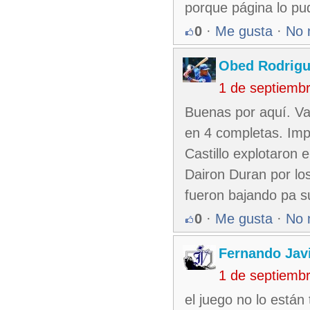
porque página lo pu
0
·
Me gusta
·
No 
Obed Rodrig
1 de septiemb
Buenas por aquí. Va
en 4 completas. Imp
Castillo explotaron
Dairon Duran por los
fueron bajando pa su
0
·
Me gusta
·
No 
Fernando Jav
1 de septiemb
el juego no lo están