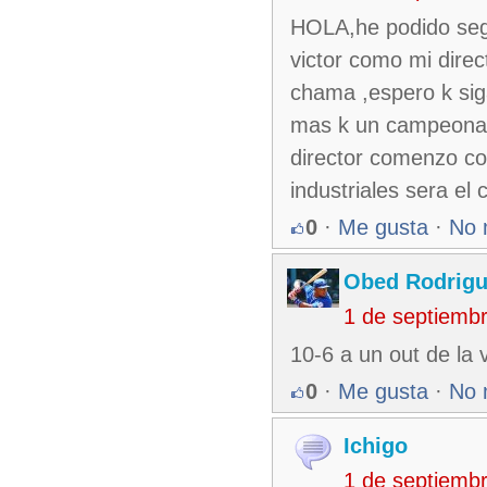
HOLA,he podido seg
victor como mi direc
chama ,espero k sig
mas k un campeonato
director comenzo con
industriales sera e
0
·
Me gusta
·
No 
Obed Rodrig
1 de septiemb
10-6 a un out de la v
0
·
Me gusta
·
No 
Ichigo
1 de septiemb