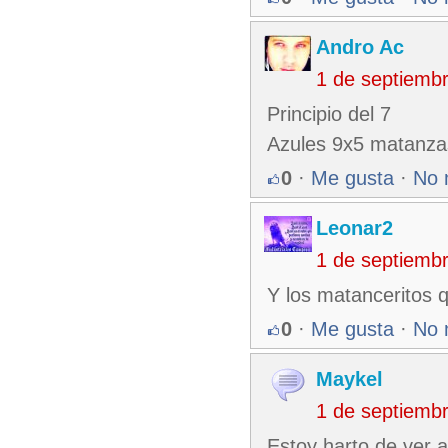
Andro Ac
1 de septiemb
Principio del 7
Azules 9x5 matanza
0
·
Me gusta
·
No 
Leonar2
1 de septiemb
Y los matanceritos 
0
·
Me gusta
·
No 
Maykel
1 de septiemb
Estoy harto de ver 