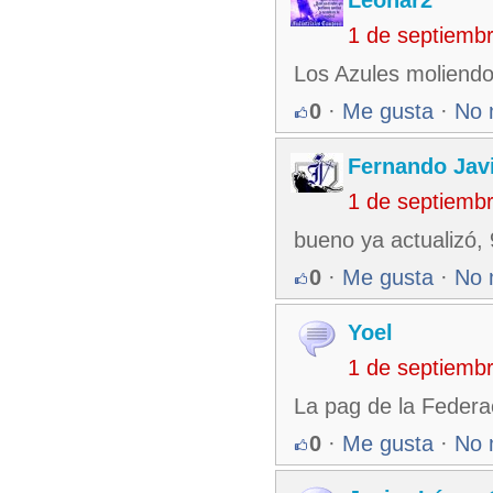
1 de septiemb
Los Azules moliendo
0
·
Me gusta
·
No 
Fernando Jav
1 de septiemb
bueno ya actualizó, 
0
·
Me gusta
·
No 
Yoel
1 de septiemb
La pag de la Federac
0
·
Me gusta
·
No 