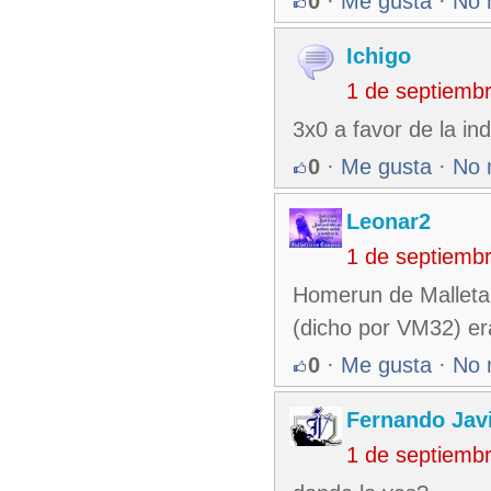
0
·
Me gusta
·
No 
Ichigo
1 de septiemb
3x0 a favor de la ind
0
·
Me gusta
·
No 
Leonar2
1 de septiemb
Homerun de Malleta..
(dicho por VM32) er
0
·
Me gusta
·
No 
Fernando Jav
1 de septiemb