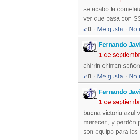
se acabo la comelat
ver que pasa con S
0
·
Me gusta
·
No 
Fernando Jav
1 de septiemb
chirrin chirran señor
0
·
Me gusta
·
No 
Fernando Jav
1 de septiemb
buena victoria azul 
merecen, y perdón p
son equipo para los