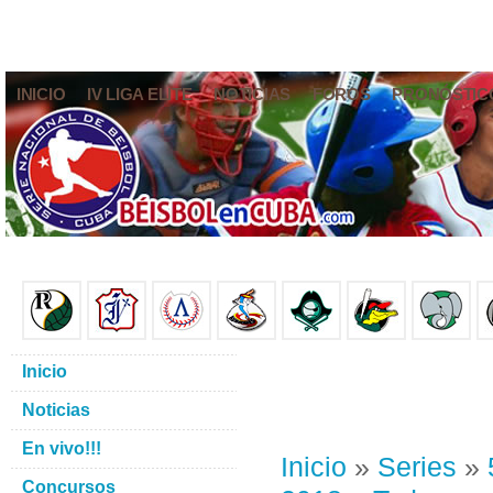
INICIO
IV LIGA ELITE
NOTICIAS
FOROS
PRONÓSTIC
Inicio
Noticias
En vivo!!!
Inicio
»
Series
»
Concursos