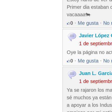
Primer dia estaban 
vacaaaa🐄
0
·
Me gusta
·
No 
Javier López
1 de septiemb
Oye la página no act
0
·
Me gusta
·
No 
Juan L. Garci
1 de septiemb
Ya se rajaron los m
sé muchos ya están 
a apoyar a los Indus