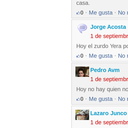
casa.
0
·
Me gusta
·
No 
Jorge Acosta
1 de septiemb
Hoy el zurdo Yera p
0
·
Me gusta
·
No 
Pedro Avm
1 de septiemb
Hoy no hay quien nos
0
·
Me gusta
·
No 
Lazaro Junco
1 de septiemb