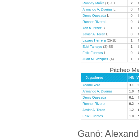
Ronney Muñiz
(1)-1B
2
Armando A. Dueñas
L
0
Denis Quesada
L
0
Renner Rivero
L
0
Yan A. Perez
R
1
Javier A. Teran
L
0
Lazaro Herrera
(2)-1B
1
Edel Tamayo
(3)-SS
1
Felix Fuentes
L
0
Juan M. Vazquez
(4)
1
Pitcheo M
Jugadores
INN
V
Yoanni Yera
3.1
1
Armando A. Dueñas
1.0
Denis Quesada
0.1
Renner Rivero
0.2
Javier A. Teran
1.2
Felix Fuentes
1.0
Ganó: Alexand