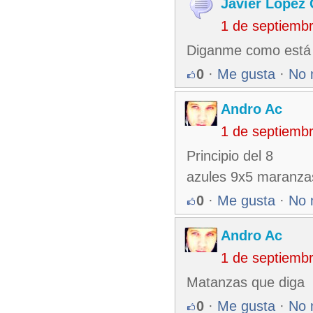
Javier López
1 de septiemb
Diganme como está e
0
·
Me gusta
·
No 
Andro Ac
1 de septiemb
Principio del 8
azules 9x5 maranza
0
·
Me gusta
·
No 
Andro Ac
1 de septiemb
Matanzas que diga
0
·
Me gusta
·
No 