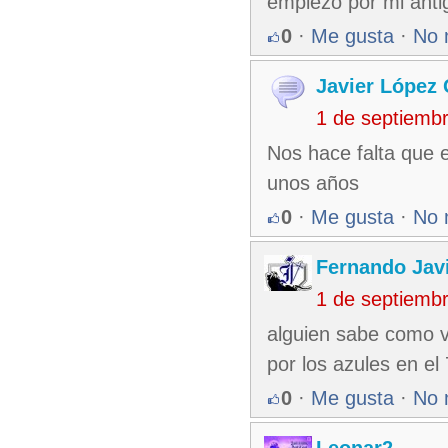
empiezo por mi anti
0
·
Me gusta
·
No 
Javier López
1 de septiemb
Nos hace falta que e
unos años
0
·
Me gusta
·
No 
Fernando Jav
1 de septiemb
alguien sabe como va
por los azules en el
0
·
Me gusta
·
No 
Leonar2