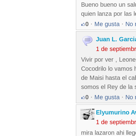
Bueno bueno un salu
quien lanza por las
0
·
Me gusta
·
No 
Juan L. Garci
1 de septiemb
Vivir por ver , Leon
Cocodrilo lo vamos h
de Maisi hasta el c
somos el Rey de la 
0
·
Me gusta
·
No 
Elyumurino 
1 de septiemb
mira lazaron ahi lleg