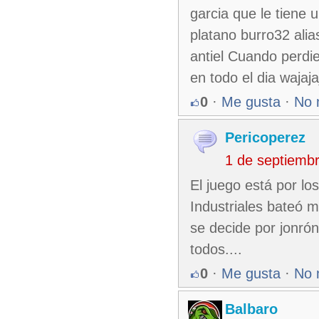
garcia que le tiene
platano burro32 ali
antiel Cuando perdie
en todo el dia wajaja
0
·
Me gusta
·
No 
Pericoperez
1 de septiemb
El juego está por lo
Industriales bateó 
se decide por jonrón
todos....
0
·
Me gusta
·
No 
Balbaro