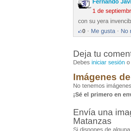
Fernando Jav
1 de septiemb
con su yera invencib
0
·
Me gusta
·
No 
Deja tu coment
Debes
iniciar sesión
Imágenes de 
No tenemos imágenes 
¡Sé el primero en en
Envía una imag
Matanzas
Si dispones de algun