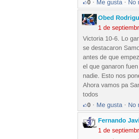
0
·
Me gusta
·
No 
Obed Rodrig
1 de septiemb
Victoria 10-6. Lo ga
se destacaron Samon 
antes de que empez
el que ganaron fuen
nadie. Esto nos pone
Ahora vamos pa Sanct
todos
0
·
Me gusta
·
No 
Fernando Jav
1 de septiemb