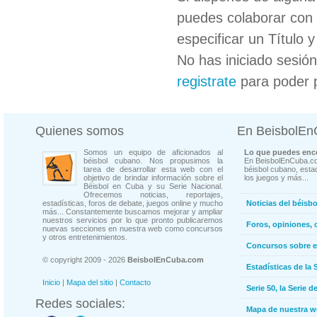
puedes colaborar con 
especificar un Título 
No has iniciado sesió
registrate
para poder 
Quienes somos
En BeisbolE
Somos un equipo de aficionados al
Lo que puedes enco
béisbol cubano. Nos propusimos la
En BeisbolEnCuba.co
tarea de desarrollar esta web con el
béisbol cubano, estad
objetivo de brindar información sobre el
los juegos y más...
Béisbol en Cuba y su Serie Nacional.
Ofrecemos noticias, reportajes,
estadísticas, foros de debate, juegos online y mucho
Noticias del béisb
más... Constantemente buscamos mejorar y ampliar
nuestros servicios por lo que pronto publicaremos
Foros, opiniones, 
nuevas secciones en nuestra web como concursos
y otros entretenimientos.
Concursos sobre e
© copyright 2009 - 2026
BeisbolEnCuba.com
Estadísticas de la 
Inicio
|
Mapa del sitio
|
Contacto
Serie 50, la Serie d
Redes sociales:
Mapa de nuestra 