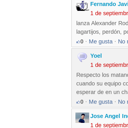
Fernando Jav
1 de septiemb
lanza Alexander Rodr
lagartijos, perdón, p
0
·
Me gusta
·
No 
Yoel
1 de septiemb
Respecto los matance
cuando su equipo co
esperar de en un cha
0
·
Me gusta
·
No 
Jose Angel In
1 de septiemb