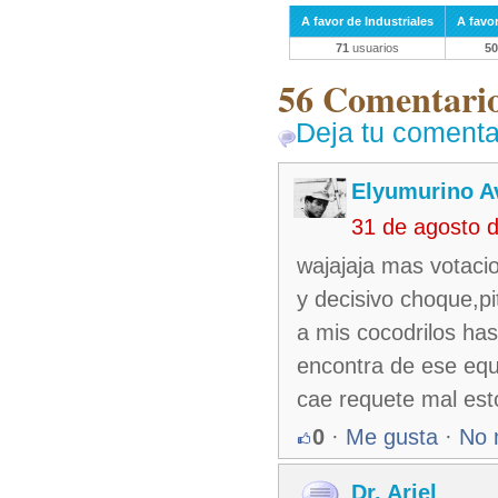
A favor de Industriales
A favo
71
usuarios
50
56 Comentarios
Deja tu comenta
Elyumurino 
31 de agosto 
wajajaja mas votacio
y decisivo choque,p
a mis cocodrilos ha
encontra de ese equi
cae requete mal esto
0
·
Me gusta
·
No 
Dr. Ariel