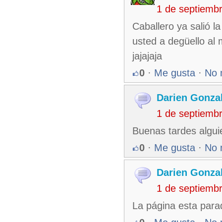
1 de septiemb
Caballero ya salió l
usted a degüello al
jajajaja
0
·
Me gusta
·
No 
Darien Gonza
1 de septiemb
Buenas tardes alguie
0
·
Me gusta
·
No 
Darien Gonza
1 de septiemb
La página esta para