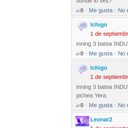
donde lo ves?
0
·
Me gusta
·
No 
Ichigo
1 de septiemb
inning 3 batea IND
0
·
Me gusta
·
No 
Ichigo
1 de septiemb
inning 3 batea IND
pichea Yera.
0
·
Me gusta
·
No 
Leonar2