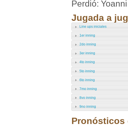
Perdió: Yoanni
Jugada a jug
Line ups iniciales
1er inning
2do inning
3er inning
4to inning
5to inning
6to inning
7mo inning
8vo inning
9no inning
Pronósticos 