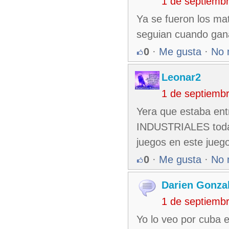
1 de septiemb
Ya se fueron los mat
seguian cuando gan
0
·
Me gusta
·
No 
Leonar2
1 de septiemb
Yera que estaba ent
INDUSTRIALES todavi
juegos en este juego
0
·
Me gusta
·
No 
Darien Gonza
1 de septiemb
Yo lo veo por cuba e