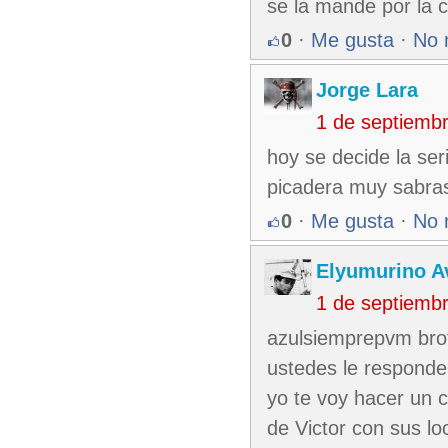
se la mande por la c
0
·
Me gusta
·
No 
Jorge Lara
1 de septiemb
hoy se decide la ser
picadera muy sabras
0
·
Me gusta
·
No 
Elyumurino 
1 de septiemb
azulsiemprepvm broth
ustedes le responde
yo te voy hacer un c
de Victor con sus lo