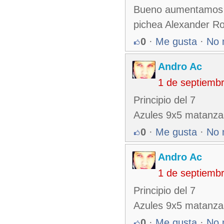
Bueno aumentamos l
pichea Alexander Ro
0
·
Me gusta
·
No 
Andro Ac
1 de septiemb
Principio del 7
Azules 9x5 matanza
0
·
Me gusta
·
No 
Andro Ac
1 de septiemb
Principio del 7
Azules 9x5 matanza
0
·
Me gusta
·
No 