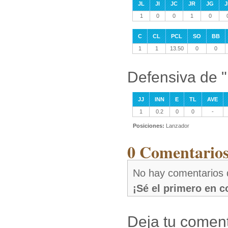
JL
JI
JC
JR
JG
J
1
0
0
1
0
C
CL
PCL
SO
BB
1
1
13.50
0
0
Defensiva de 
JJ
INN
E
TL
AVE
1
0.2
0
0
-
Posiciones:
Lanzador
0 Comentarios
No hay comentarios
¡Sé el primero en 
Deja tu coment