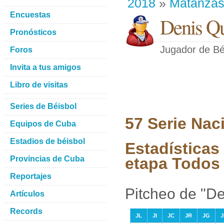
2018
»
Matanza
Encuestas
Denis Q
Pronósticos
Jugador de Bé
Foros
Invita a tus amigos
Libro de visitas
Series de Béisbol
57 Serie Nac
Equipos de Cuba
Estadios de béisbol
Estadísticas
Provincias de Cuba
etapa Todos 
Reportajes
Pitcheo de "D
Artículos
Records
JL
JI
JC
JR
JG
J