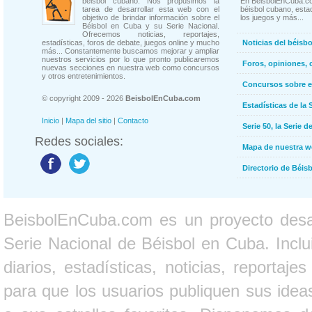
béisbol cubano. Nos propusimos la
En BeisbolEnCuba.co
tarea de desarrollar esta web con el
béisbol cubano, estad
objetivo de brindar información sobre el
los juegos y más...
Béisbol en Cuba y su Serie Nacional.
Ofrecemos noticias, reportajes,
estadísticas, foros de debate, juegos online y mucho
Noticias del béisb
más... Constantemente buscamos mejorar y ampliar
nuestros servicios por lo que pronto publicaremos
Foros, opiniones, 
nuevas secciones en nuestra web como concursos
y otros entretenimientos.
Concursos sobre e
© copyright 2009 - 2026
BeisbolEnCuba.com
Estadísticas de la 
Inicio
|
Mapa del sitio
|
Contacto
Serie 50, la Serie d
Redes sociales:
Mapa de nuestra 
Directorio de Béi
BeisbolEnCuba.com es un proyecto desarr
Serie Nacional de Béisbol en Cuba. Inclui
diarios, estadísticas, noticias, report
para que los usuarios publiquen sus ideas