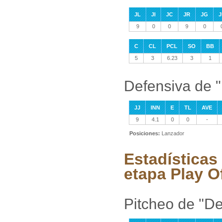
JL
JI
JC
JR
JG
J
9
0
0
9
0
C
CL
PCL
SO
BB
5
3
6.23
3
1
Defensiva de 
JJ
INN
E
TL
AVE
9
4.1
0
0
-
Posiciones:
Lanzador
Estadísticas
etapa Play O
Pitcheo de "D