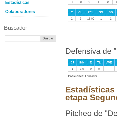
Estadísticas
1
0
0
1
0
Colaboradores
C
CL
PCL
SO
BB
2
2
18.00
1
1
Buscador
Defensiva de 
JJ
INN
E
TL
AVE
1
1.0
0
0
-
Posiciones:
Lanzador
Estadísticas
etapa Segun
Pitcheo de "D