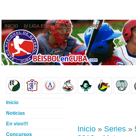
INICIO
IV LIGA ELITE
NOTICIAS
FOROS
PRONÓSTIC
Inicio
Noticias
En vivo!!!
Inicio
»
Series
»
Concursos