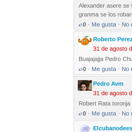
Alexander asere se t
granma se los robaro
0
·
Me gusta
·
No 
Roberto Pere
31 de agosto 
Buajajajja Pedro Ch
0
·
Me gusta
·
No 
Pedro Avm
31 de agosto 
Robert Rata toronja 
0
·
Me gusta
·
No 
Elcubanodee