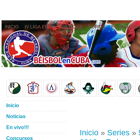
INICIO
IV LIGA ELITE
NOTICIAS
FOROS
PRONÓSTIC
Inicio
Noticias
En vivo!!!
Inicio
»
Series
»
Concursos