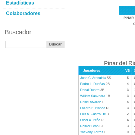
Estadísticas
Colaboradores
PINAR 
Buscador
Pinar del Ri
Jugadores
VB
Juan C. Arencibia
SS
5
Pedro L. Dueñas
2B
4
Donal Duarte
3B
3
William Saavedra
1B
3
Reidel Alvarez
LF
4
Lazaro E. Blanco
RF
3
Luis A. Castro De
D
2
Olber A. Peña
R
4
Reinier Leon
CF
3
Yosvany Torres
L
0