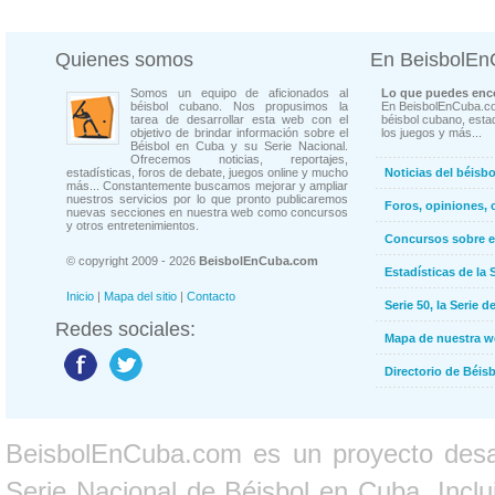
Quienes somos
En BeisbolE
Somos un equipo de aficionados al
Lo que puedes enco
béisbol cubano. Nos propusimos la
En BeisbolEnCuba.co
tarea de desarrollar esta web con el
béisbol cubano, estad
objetivo de brindar información sobre el
los juegos y más...
Béisbol en Cuba y su Serie Nacional.
Ofrecemos noticias, reportajes,
estadísticas, foros de debate, juegos online y mucho
Noticias del béisb
más... Constantemente buscamos mejorar y ampliar
nuestros servicios por lo que pronto publicaremos
Foros, opiniones, 
nuevas secciones en nuestra web como concursos
y otros entretenimientos.
Concursos sobre e
© copyright 2009 - 2026
BeisbolEnCuba.com
Estadísticas de la 
Inicio
|
Mapa del sitio
|
Contacto
Serie 50, la Serie d
Redes sociales:
Mapa de nuestra 
Directorio de Béi
BeisbolEnCuba.com es un proyecto desarr
Serie Nacional de Béisbol en Cuba. Inclui