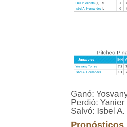
Luis P. Acosta
(1)-RF
1
Isbel A. Hernandez
L
0
Pitcheo Pina
Jugadores
INN
V
Yosvany Torres
7.2
3
Isbel A. Hernandez
1.1
Ganó: Yosvan
Perdió: Yanie
Salvó: Isbel A
Pronósticos 