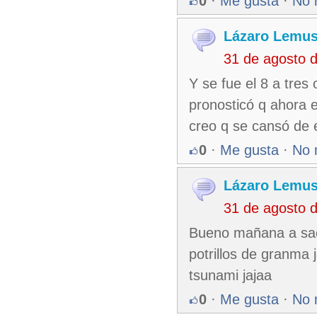
0
·
Me gusta
·
No 
Lázaro Lemus
31 de agosto 
Y se fue el 8 a tres 
pronosticó q ahora e
creo q se cansó de 
0
·
Me gusta
·
No 
Lázaro Lemus
31 de agosto 
Bueno mañana a saca
potrillos de granma 
tsunami jajaa
0
·
Me gusta
·
No 